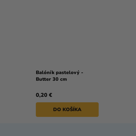
Balóník pastelový -
Butter 30 cm
0,20 €
DO KOŠÍKA
Z