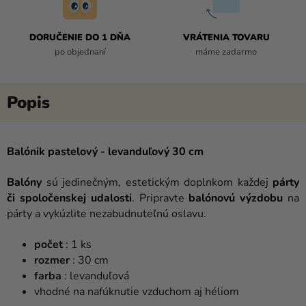
DORUČENIE DO 1 DŇA
VRÁTENIA TOVARU
po objednaní
máme zadarmo
Balónik pastelový - levanduľový 30 cm
Balóny
sú jedinečným, estetickým doplnkom každej
párty
či spoločenskej udalosti
. Pripravte
balónovú výzdobu
na
párty a vykúzlite nezabudnuteľnú oslavu.
počet
: 1 ks
rozmer
: 30 cm
farba
: levanduľová
vhodné na nafúknutie vzduchom aj héliom