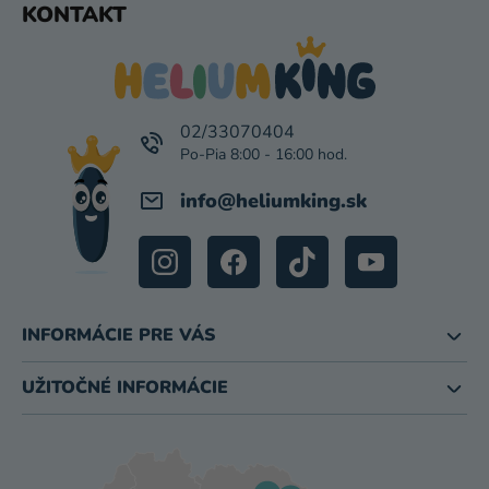
KONTAKT
Á
P
Ä
T
I
02/33070404
E
info
@
heliumking.sk
INFORMÁCIE PRE VÁS
UŽITOČNÉ INFORMÁCIE