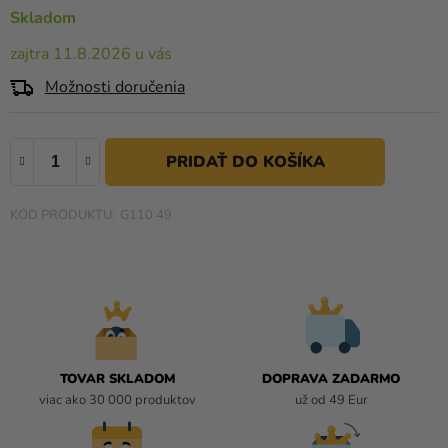
a merch
0,0
Skladom
z
Sviatky
zajtra 11.8.2026 u vás
5
hviezdičiek.
Kreatívne
Možnosti doručenia
potreby
Personalizované
produkty
Témy
G110 49
Výpredaj
O
nás
Párty
TOVAR SKLADOM
DOPRAVA ZADARMO
Blog
viac ako 30 000 produktov
už od 49 Eur
Kontakt