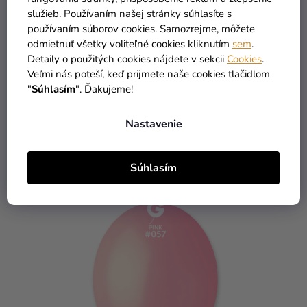
služieb. Používaním našej stránky súhlasíte s
používaním súborov cookies. Samozrejme, môžete
odmietnuť všetky voliteľné cookies kliknutím
sem
.
Detaily o použitých cookies nájdete v sekcii
Cookies
.
Balónik pastelový - korálový 30 cm
Veľmi nás poteší, keď prijmete naše cookies tlačidlom
"
Súhlasím
". Ďakujeme!
Nastavenie
0,20 €
DO KOŠÍKA
Súhlasím