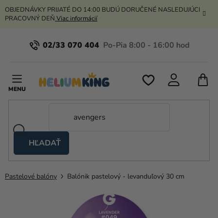
Prejsť
OBJEDNÁVKY PRIJATÉ DO 14:00 BUDÚ DORUČENÉ NASLEDUJÚCI
na
PRACOVNÝ DEŇ
Viac informácií
obsah
02/33 070 404
N
K
HĽADAŤ
Nožnicové
stany
Pastelové balóny
Balónik pastelový - levanduľový 30 cm
Kanekalon
Hélium
a