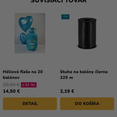
SÚVISIACI TOVAR
TIP
Priemerné
hodnotenie
Héliová fľaša na 20
Stuha na balóny čierna
produktu
balónov
225 m
je
29,90 €
(–51 %)
5,0
14,50 €
2,19 €
z
5
DETAIL
DO KOŠÍKA
hviezdičiek.