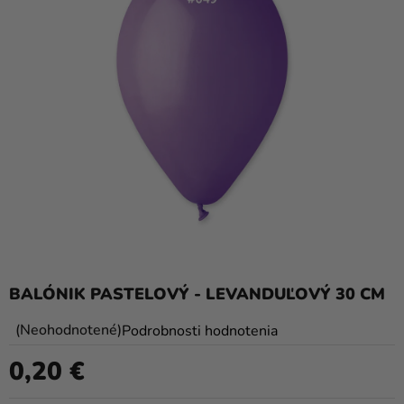
balóny
Svadba
Párty
Výzdoba
a
doplnky
Karnevalové
kostýmy a
masky
Oblečenie
BALÓNIK PASTELOVÝ - LEVANDUĽOVÝ 30 CM
Pečenie
Priemerné
Neohodnotené
Podrobnosti hodnotenia
hodnotenie
Novinky
0,20 €
produktu
Jednotková cena:
Darčeky
je