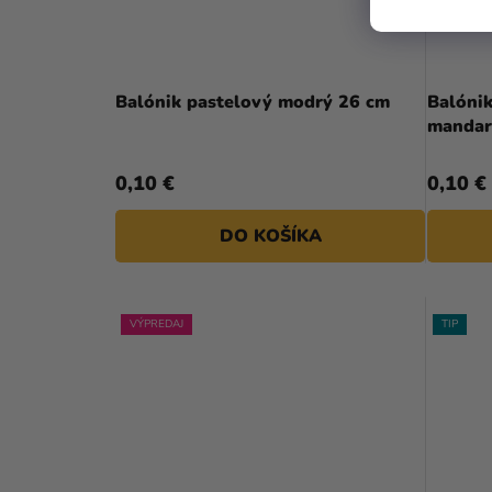
Balónik pastelový modrý 26 cm
Balóni
mandar
0,10 €
0,10 €
DO KOŠÍKA
VÝPREDAJ
TIP