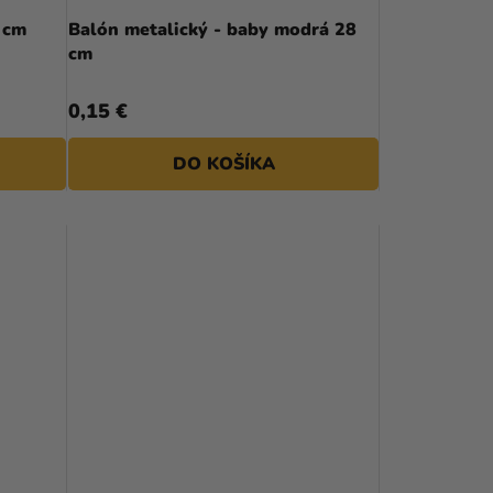
D
ý 28 cm
Balón metalický - baby modrá 28
cm
U
K
0,15 €
T
DO KOŠÍKA
O
V