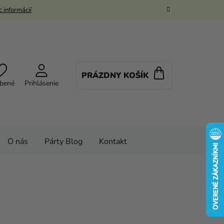
 informácií
PRÁZDNY KOŠÍK
NÁKUPNÝ
bené
Prihlásenie
KOŠÍK
O nás
Párty Blog
Kontakt