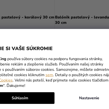
 pastelový - korálový 30 cm
Balónik pastelový - levand
30 cm
0,20 €
DO KOŠÍKA
DO KOŠÍKA
E SI VAŠE SÚKROMIE
ing
používa súbory cookies na podporu fungovania stránky,
benie reklám a zlepšenie služieb. Používaním našej stránky
te s používaním súborov cookies. Samozrejme, môžete odmietn
oliteľné cookies kliknutím
sem
. Detaily o použitých cookies ná
Cookies
. Veľmi nás poteší, keď prijmete naše cookies tlačidlom
ím
". Ďakujeme!
Súhlasím
Nastavenie