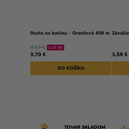
Stuha na balóny - Oranžová 458 m
Závaži
4,19 €
(–11 %)
3,70 €
1,59 €
DO KOŠÍKA
TOVAR SKLADOM