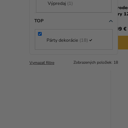
Výpredaj
1
D
Fóliový balón - Nemo
Narode
Dory 1
U
TOP
K
4,29 €
2,09 €
T
Párty dekorácie
18
DO KOŠÍKA
O
V
Zobrazených položiek:
18
Vymazať filtre