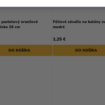
k pastelový oranžová
Fóliové závažie na balóny s
inka 26 cm
modré
1,25 €
DO KOŠÍKA
DO KOŠÍKA