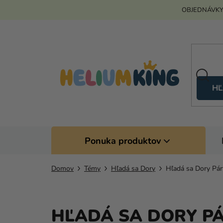
Prejsť
OBJEDNÁVKY
na
obsah
HĽ
Ponuka produktov
Domov
Témy
Hľadá sa Dory
Hľadá sa Dory Pár
HĽADÁ SA DORY P