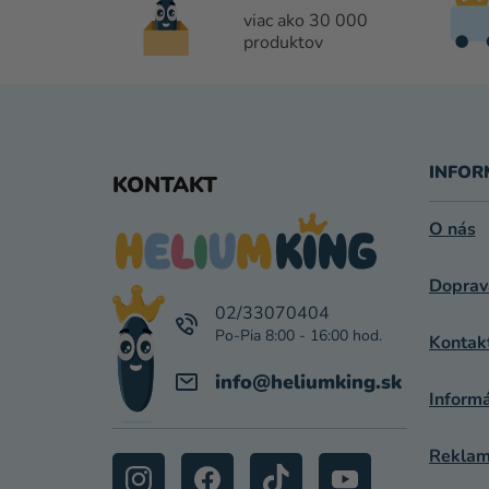
viac ako 30 000
produktov
Z
Á
INFOR
KONTAKT
P
O nás
Ä
Doprav
T
02/33070404
I
Kontak
E
info
@
heliumking.sk
Inform
Reklamá