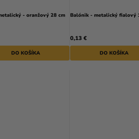
metalický - oranžový 28 cm
Balónik - metalický fialový
0,13 €
DO KOŠÍKA
DO KOŠÍKA