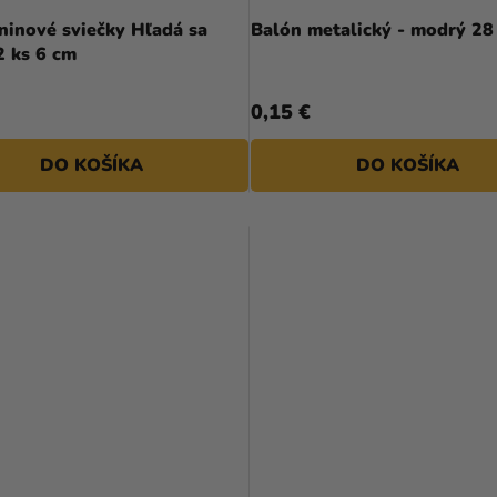
ninové sviečky Hľadá sa
Balón metalický - modr
2 ks 6 cm
0,15 €
DO KOŠÍKA
DO KOŠÍKA