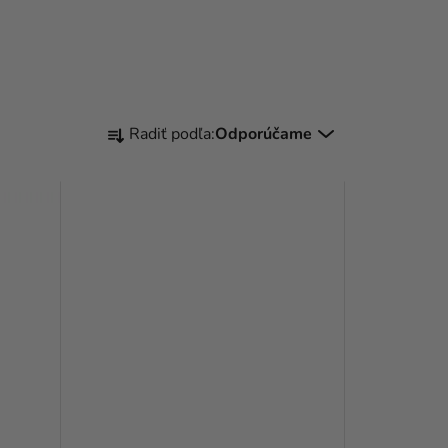
R
Radiť podľa:
Odporúčame
A
D
E
N
I
E
P
R
O