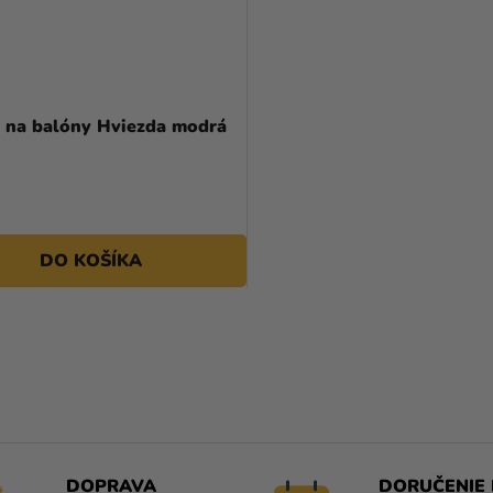
e na balóny Hviezda modrá
DO KOŠÍKA
O
V
L
Á
D
A
DOPRAVA
DORUČENIE 