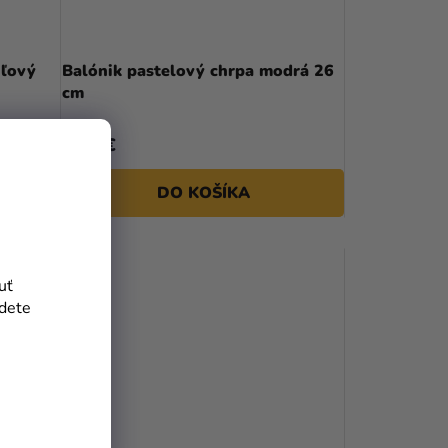
uľový
Balónik pastelový chrpa modrá 26
cm
0,10 €
DO KOŠÍKA
uť
jdete