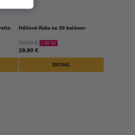
vetlo
Héliová fľaša na 30 balónov
39,90 €
(–50 %)
19,90 €
DETAIL