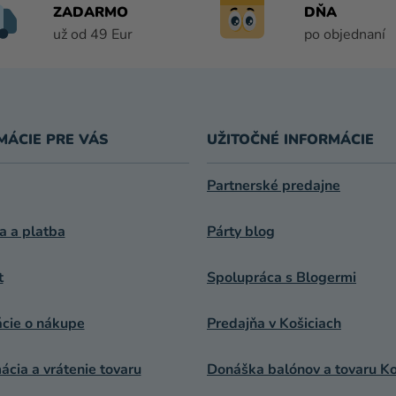
C
ZADARMO
DŇA
I
už od 49 Eur
po objednaní
E
P
R
V
K
MÁCIE PRE VÁS
UŽITOČNÉ INFORMÁCIE
Y
V
Ý
Partnerské predajne
P
I
a a platba
Párty blog
S
U
t
Spolupráca s Blogermi
ácie o nákupe
Predajňa v Košiciach
cia a vrátenie tovaru
Donáška balónov a tovaru Ko