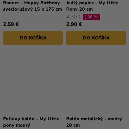
Banner - Happy Birthday
Jedlý papier - My Little
svetloružový 15 x 175 cm
Pony 20 cm
4,70 €
(–38 %)
2,59 €
2,90 €
DO KOŠÍKA
DO KOŠÍKA
Foliový balón - My Little
Balón metalický - modrý
pony modrý
28 cm