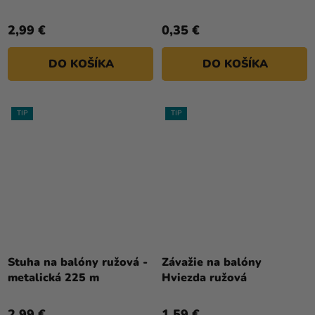
2,99 €
0,35 €
DO KOŠÍKA
DO KOŠÍKA
TIP
TIP
Priemerné
Priemerné
hodnotenie
hodnotenie
Stuha na balóny ružová -
Závažie na balóny
produktu
produktu
metalická 225 m
Hviezda ružová
je
je
5,0
4,0
2,99 €
1,59 €