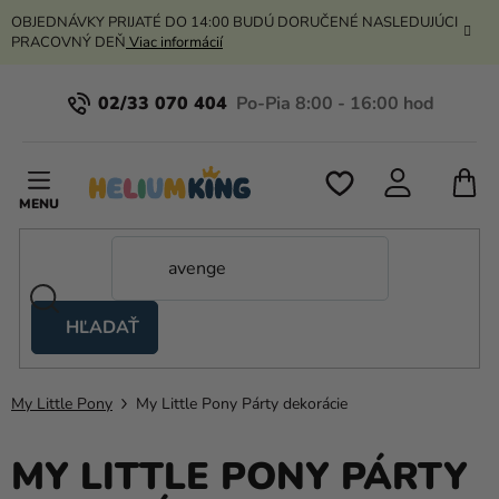
Prejsť
OBJEDNÁVKY PRIJATÉ DO 14:00 BUDÚ DORUČENÉ NASLEDUJÚCI
na
PRACOVNÝ DEŇ
Viac informácií
obsah
02/33 070 404
N
K
HĽADAŤ
Nožnicové
stany
My Little Pony
My Little Pony Párty dekorácie
Kanekalon
Hélium
MY LITTLE PONY PÁRTY
a