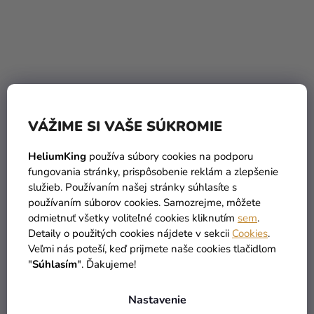
VÁŽIME SI VAŠE SÚKROMIE
Balónik pastelový -
Balónik pastelový -
burgundy 30 cm
levanduľový 30 cm
HeliumKing
používa súbory cookies na podporu
fungovania stránky, prispôsobenie reklám a zlepšenie
0,20 €
0,20 €
služieb. Používaním našej stránky súhlasíte s
používaním súborov cookies. Samozrejme, môžete
odmietnuť všetky voliteľné cookies kliknutím
sem
.
DO KOŠÍKA
DO KOŠÍKA
Detaily o použitých cookies nájdete v sekcii
Cookies
.
Veľmi nás poteší, keď prijmete naše cookies tlačidlom
"
Súhlasím
". Ďakujeme!
Nastavenie