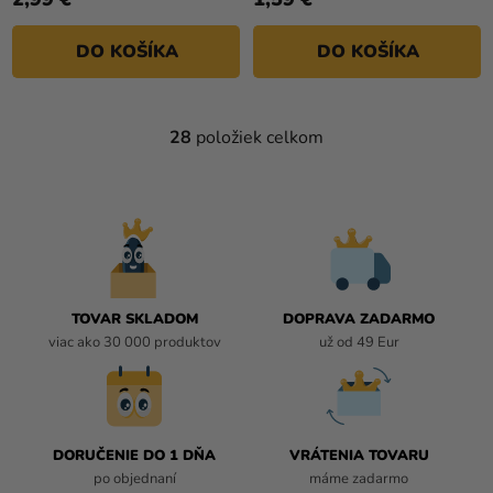
z
z
5
5
DO KOŠÍKA
DO KOŠÍKA
hviezdičiek.
hviezdičiek.
28
položiek celkom
O
V
L
Á
D
A
C
I
TOVAR SKLADOM
DOPRAVA ZADARMO
E
viac ako 30 000 produktov
už od 49 Eur
P
R
V
K
DORUČENIE DO 1 DŇA
VRÁTENIA TOVARU
Y
po objednaní
máme zadarmo
V