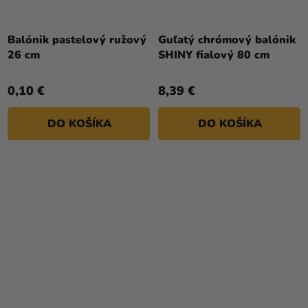
Priemerné
hodnotenie
Balónik pastelový ružový
Guľatý chrómový balónik
produktu
26 cm
SHINY fialový 80 cm
je
5,0
0,10 €
8,39 €
z
5
DO KOŠÍKA
DO KOŠÍKA
hviezdičiek.