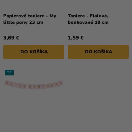
U
a merch
K
Sviatky
T
Papierové taniere - My
Taniere - Fialové,
little pony 23 cm
bodkované 18 cm
O
Kreatívne
V
potreby
3,69 €
1,59 €
Personalizované
produkty
DO KOŠÍKA
DO KOŠÍKA
Témy
TIP
Výpredaj
O
nás
Párty
Blog
Kontakt