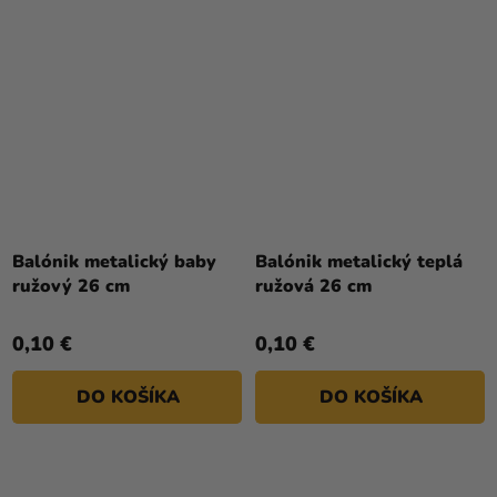
Priemerné
hodnotenie
Balónik metalický baby
Balónik metalický teplá
produktu
ružový 26 cm
ružová 26 cm
je
5,0
0,10 €
0,10 €
z
5
DO KOŠÍKA
DO KOŠÍKA
hviezdičiek.