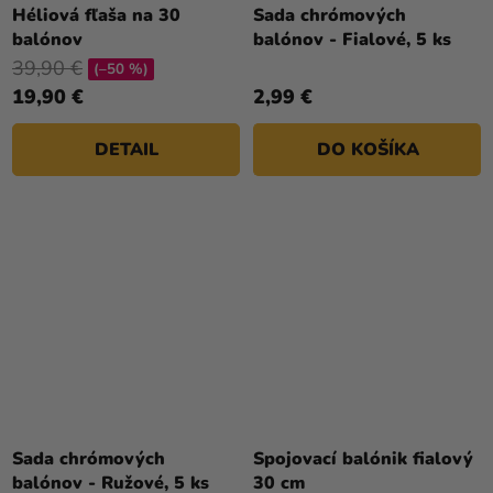
Héliová fľaša na 30
Sada chrómových
balónov
balónov - Fialové, 5 ks
39,90 €
(–50 %)
19,90 €
2,99 €
DETAIL
DO KOŠÍKA
Sada chrómových
Spojovací balónik fialový
balónov - Ružové, 5 ks
30 cm