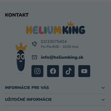
Ý
P
Z
KONTAKT
I
Á
S
P
U
Ä
T
I
02/33070404
E
info
@
heliumking.sk
INFORMÁCIE PRE VÁS
UŽITOČNÉ INFORMÁCIE