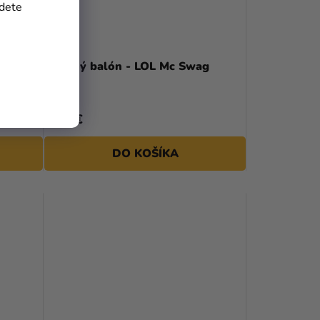
jdete
ti 46
Fóliový balón - LOL Mc Swag
3,29 €
DO KOŠÍKA