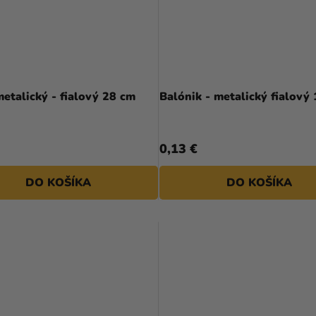
etalický - fialový 28 cm
Balónik - metalický fialový
0,13 €
DO KOŠÍKA
DO KOŠÍKA