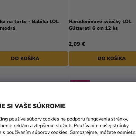
ka na tortu - Bábika LOL
Narodeninové sviečky LOL
/modrá
Glitterati 6 cm 12 ks
2,09 €
DO KOŠÍKA
DO KOŠÍKA
VÝPREDAJ
E SI VAŠE SÚKROMIE
ing
používa súbory cookies na podporu fungovania stránky,
benie reklám a zlepšenie služieb. Používaním našej stránky
te s používaním súborov cookies. Samozrejme, môžete odmietn