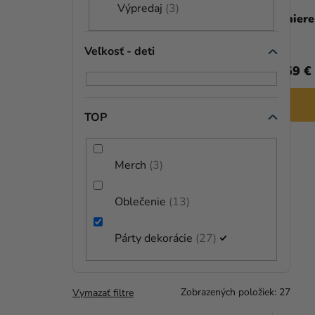
Výpredaj
3
D
Magnetka na tortu - Bábika LOL s
Taniere
ružovou mašľou
U
Veľkosť - deti
K
4,50 €
1,59 €
T
DO KOŠÍKA
O
TOP
V
Merch
3
Oblečenie
13
Párty dekorácie
27
Zobrazených položiek:
27
Vymazať filtre