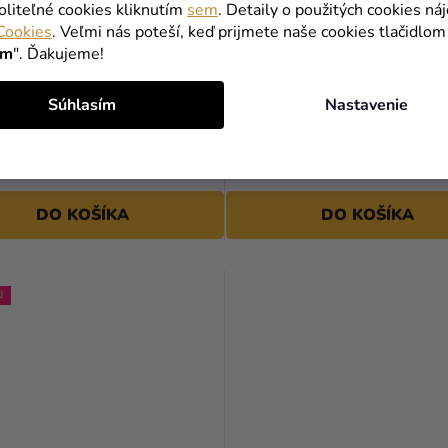
oliteľné cookies kliknutím
sem
. Detaily o použitých cookies ná
Cookies
. Veľmi nás poteší, keď prijmete naše cookies tlačidlom
ím
". Ďakujeme!
 balón - LOL diva
Fóliový balón - LOL Gliterat
Súhlasím
Nastavenie
cm
3,29 €
(–3 %)
3,19 €
DO KOŠÍKA
DO KOŠÍKA
J