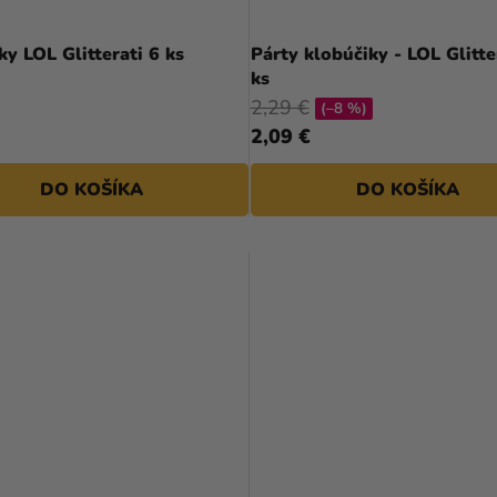
y LOL Glitterati 6 ks
Párty klobúčiky - LOL Glitte
ks
2,29 €
(–8 %)
2,09 €
DO KOŠÍKA
DO KOŠÍKA