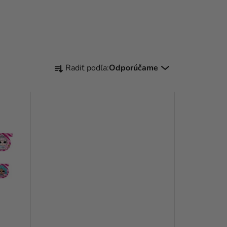
R
Radiť podľa:
Odporúčame
A
D
E
N
I
E
P
R
O