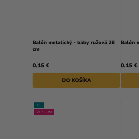
Balón metalický - baby ružová 28
Balón m
cm
0,15 €
0,15 €
DO KOŠÍKA
TIP
VÝPREDAJ