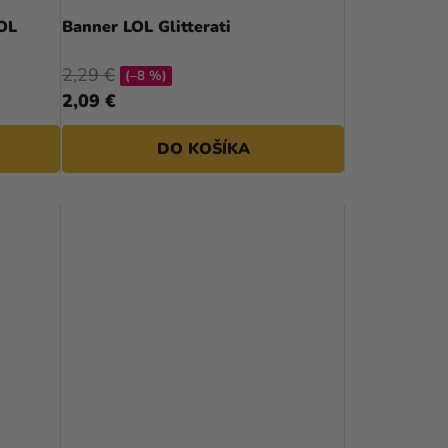
D
OL
Banner LOL Glitterati
U
2,29 €
(–8 %)
K
2,09 €
T
DO KOŠÍKA
O
V