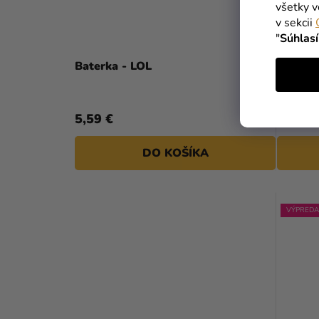
všetky v
v sekcii
"
Súhlas
Baterka - LOL
Fóliový
5,59 €
3,29 €
DO KOŠÍKA
VÝPREDA