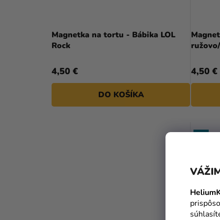
Magnetka na tortu - Bábika LOL
Magnet
Rock
ružovo
4,50 €
4,50 €
DO KOŠÍKA
TIP
VÁŽIM
HeliumK
prispôso
súhlasí