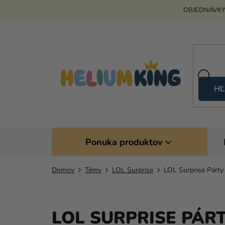
Prejsť
OBJEDNÁVKY
na
obsah
HĽ
Ponuka produktov
Domov
Témy
LOL Surprise
LOL Surprise Párty
LOL SURPRISE PÁR