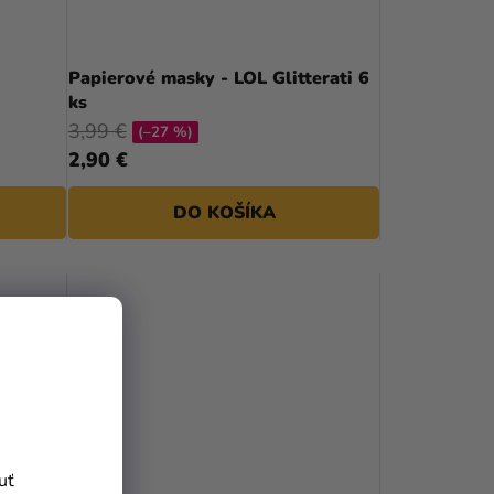
Papierové masky - LOL Glitterati 6
ks
3,99 €
(–27 %)
2,90 €
DO KOŠÍKA
uť