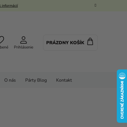
 informácií
PRÁZDNY KOŠÍK
NÁKUPNÝ
bené
Prihlásenie
KOŠÍK
O nás
Párty Blog
Kontakt