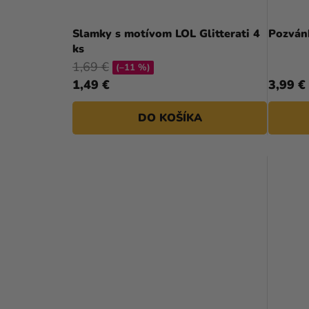
Slamky s motívom LOL Glitterati 4
Pozvánk
ks
1,69 €
(–11 %)
1,49 €
3,99 €
DO KOŠÍKA