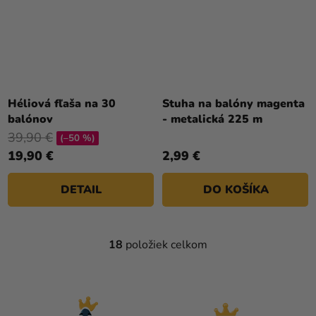
Héliová fľaša na 30
Stuha na balóny magenta
balónov
- metalická 225 m
39,90 €
(–50 %)
19,90 €
2,99 €
DETAIL
DO KOŠÍKA
18
položiek celkom
O
V
L
Á
D