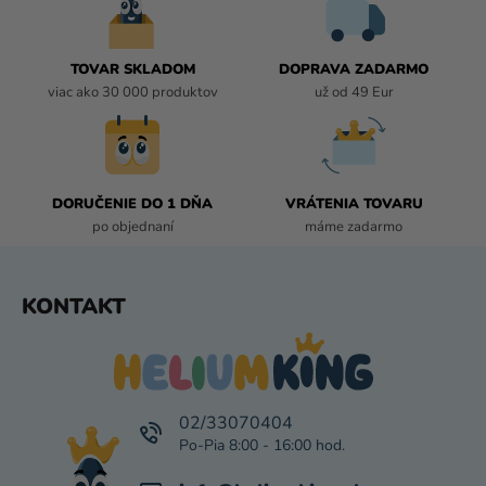
A
C
I
TOVAR SKLADOM
DOPRAVA ZADARMO
E
viac ako 30 000 produktov
už od 49 Eur
P
R
V
K
DORUČENIE DO 1 DŇA
VRÁTENIA TOVARU
Y
po objednaní
máme zadarmo
V
Ý
P
Z
KONTAKT
I
Á
S
P
U
Ä
T
I
02/33070404
E