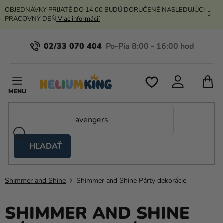
Prejsť
OBJEDNÁVKY PRIJATÉ DO 14:00 BUDÚ DORUČENÉ NASLEDUJÚCI
na
PRACOVNÝ DEŇ
Viac informácií
obsah
02/33 070 404
N
K
HĽADAŤ
Nožnicové
stany
Shimmer and Shine
Shimmer and Shine Párty dekorácie
Kanekalon
Hélium
SHIMMER AND SHINE
a