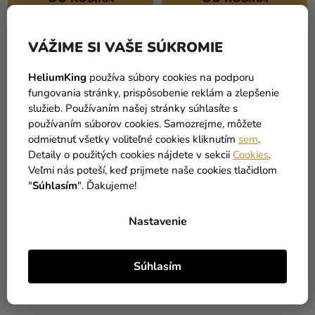
VÁŽIME SI VAŠE SÚKROMIE
HeliumKing
používa súbory cookies na podporu
fungovania stránky, prispôsobenie reklám a zlepšenie
služieb. Používaním našej stránky súhlasíte s
používaním súborov cookies. Samozrejme, môžete
odmietnuť všetky voliteľné cookies kliknutím
sem
.
Detaily o použitých cookies nájdete v sekcii
Cookies
.
Veľmi nás poteší, keď prijmete naše cookies tlačidlom
"
Súhlasím
". Ďakujeme!
Balónik metalická -
Balónik metalický
svetloružová 13 cm
burgundy 26 cm
Nastavenie
0,13 €
0,10 €
Súhlasím
DO KOŠÍKA
DO KOŠÍKA