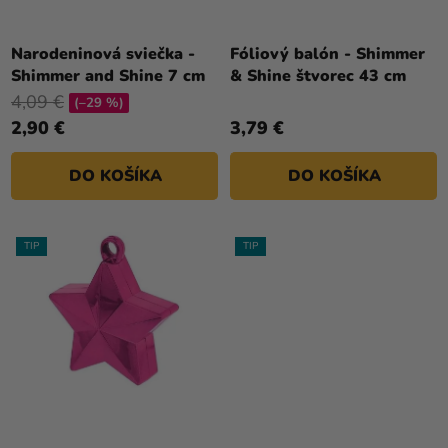
U
a merch
K
Sviatky
T
Narodeninová sviečka -
Fóliový balón - Shimmer
Shimmer and Shine 7 cm
& Shine štvorec 43 cm
O
Kreatívne
4,09 €
V
(–29 %)
potreby
2,90 €
3,79 €
Personalizované
produkty
DO KOŠÍKA
DO KOŠÍKA
Témy
TIP
TIP
Výpredaj
O
nás
Párty
Blog
Kontakt