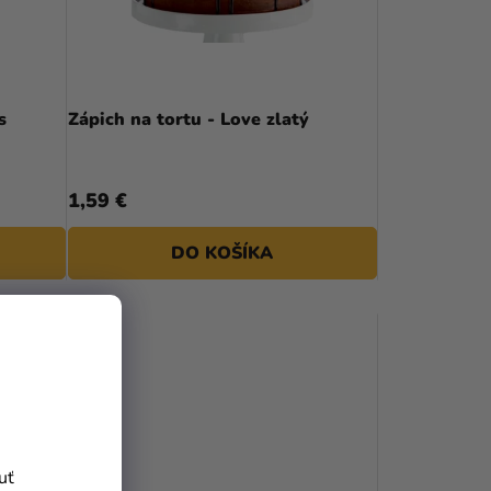
s
Zápich na tortu - Love zlatý
1,59 €
DO KOŠÍKA
uť