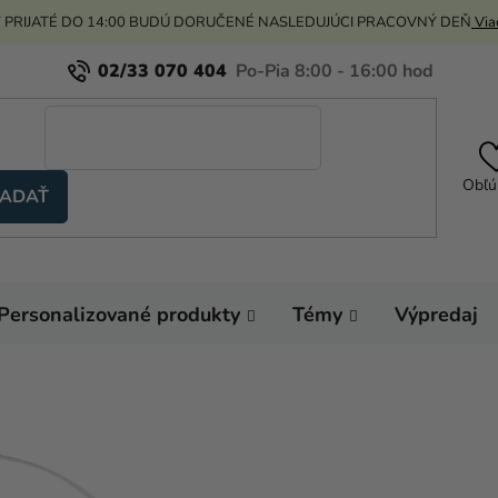
 PRIJATÉ DO 14:00 BUDÚ DORUČENÉ NASLEDUJÚCI PRACOVNÝ DEŇ
Viac
02/33 070 404
Obľú
ADAŤ
Personalizované produkty
Témy
Výpredaj
Domov
Výzdoba a
Stojany na koláče a t