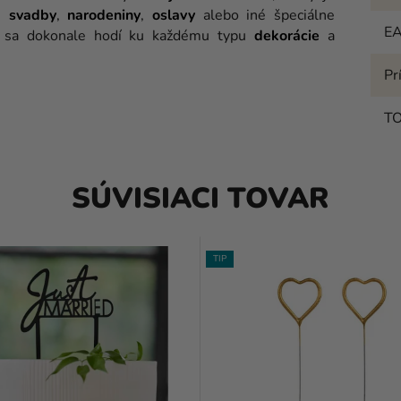
e
svadby
,
narodeniny
,
oslavy
alebo iné špeciálne
E
jn sa dokonale hodí ku každému typu
dekorácie
a
Pr
T
SÚVISIACI TOVAR
TIP