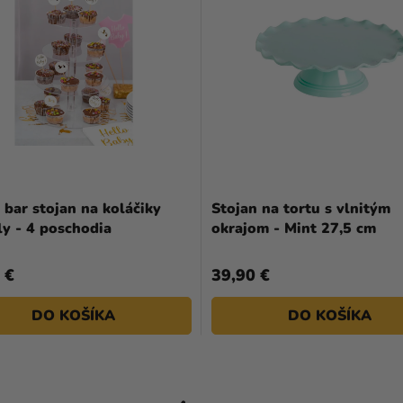
bar stojan na koláčiky
Stojan na tortu s vlnitým
y - 4 poschodia
okrajom - Mint 27,5 cm
 €
39,90 €
DO KOŠÍKA
DO KOŠÍKA