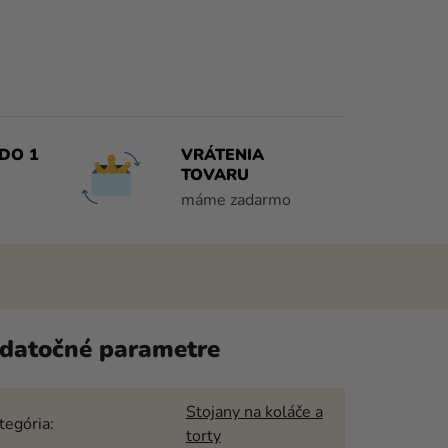
DO 1
VRÁTENIA
TOVARU
máme zadarmo
datočné parametre
Stojany na koláče a
tegória
:
torty