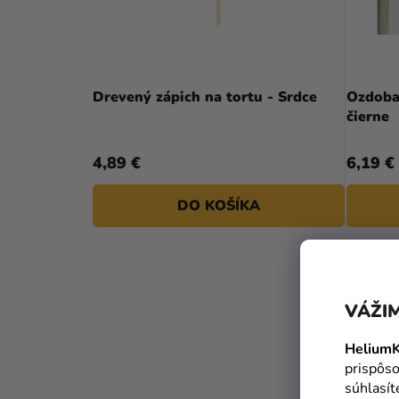
Drevený zápich na tortu - Srdce
Ozdoba 
čierne
4,89 €
6,19 €
DO KOŠÍKA
VÁŽIM
HeliumK
prispôso
súhlasí