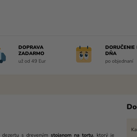
DOPRAVA
DORUČENIE 
ZADARMO
DŇA
už od 49 Eur
po objednaní
Do
Ka
ho dezertu s dreveným
stojanom na tortu
, ktorý je