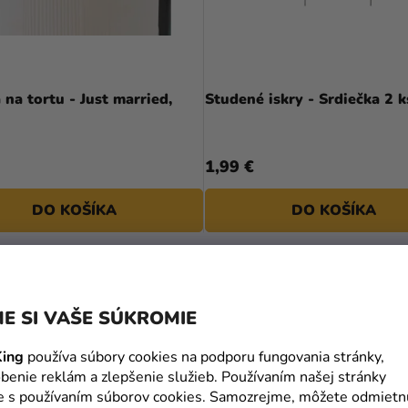
na tortu - Just married,
Studené iskry - Srdiečka 2 k
1,99 €
DO KOŠÍKA
DO KOŠÍKA
E SI VAŠE SÚKROMIE
ing
používa súbory cookies na podporu fungovania stránky,
benie reklám a zlepšenie služieb. Používaním našej stránky
te s používaním súborov cookies. Samozrejme, môžete odmietn