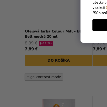
všetky v
v sekcii
"
Súhlas
Olejová farba Colour Mill - Blue
Olejová
Bell modrá 20 ml
modrá 
8,89 €
8,89 €
(–11 %)
7,89 €
7,89 €
DO KOŠÍKA
High-contrast mode