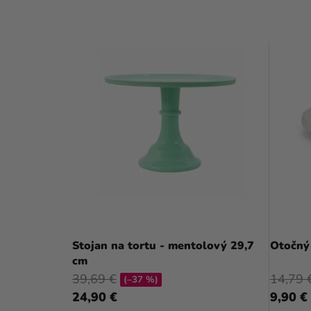
Stojan na tortu - mentolový 29,7
Otočný
cm
39,69 €
14,79 
(–37 %)
24,90 €
9,90 €