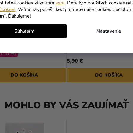
oliteľné cookies kliknutím
sem
. Detaily o použitých cookies ná
Cookies
. Veľmi nás poteší, keď prijmete naše cookies tlačidlom
ím
". Ďakujeme!
Súhlasím
Nastavenie
 farba Colour Mill - Navy
Držiaky na servítky - drevo 
20 ml
(–11 %)
5,90 €
DO KOŠÍKA
DO KOŠÍKA
MOHLO BY VÁS ZAUJÍMAŤ