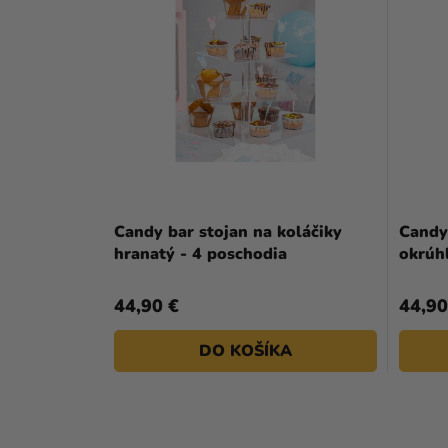
Candy bar stojan na koláčiky
Candy 
hranatý - 4 poschodia
okrúhl
44,90 €
44,90
DO KOŠÍKA