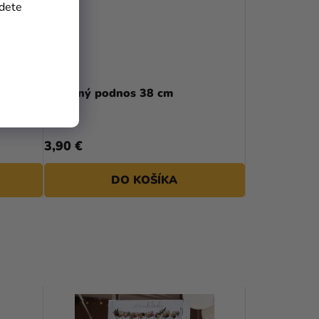
jdete
8 ks
Drevený podnos 38 cm
3,90 €
DO KOŠÍKA