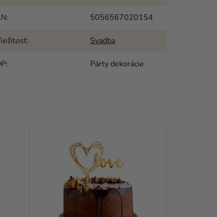
AN
:
5056567020154
íležitosť
:
Svadba
OP
:
Párty dekorácie