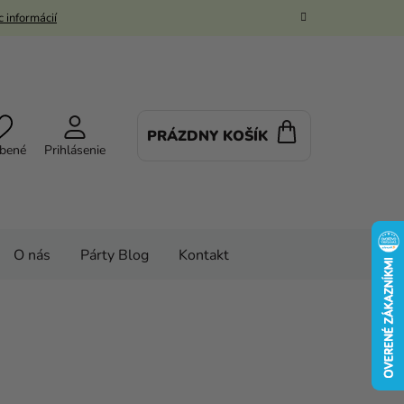
 informácií
PRÁZDNY KOŠÍK
NÁKUPNÝ
bené
Prihlásenie
KOŠÍK
O nás
Párty Blog
Kontakt
 doplnky
PARTY VÝZDOBA
Párty stolovanie
orty
Drevený stojan na tortu s obručou