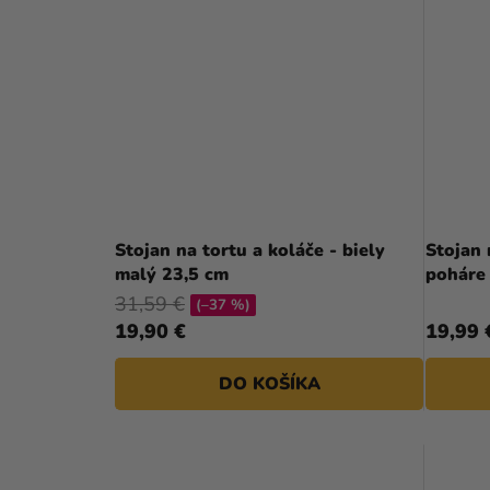
Stojan na tortu a koláče - biely
Stojan 
malý 23,5 cm
poháre
31,59 €
(–37 %)
19,90 €
19,99 
DO KOŠÍKA