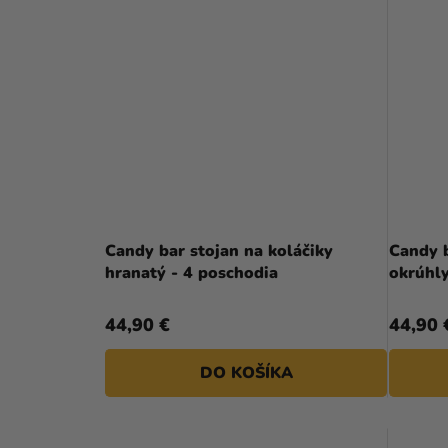
Candy bar stojan na koláčiky
Candy b
hranatý - 4 poschodia
okrúhly
44,90 €
44,90 
DO KOŠÍKA