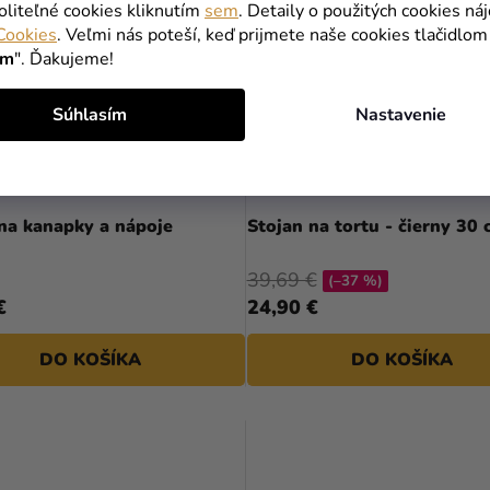
oliteľné cookies kliknutím
sem
. Detaily o použitých cookies ná
Cookies
. Veľmi nás poteší, keď prijmete naše cookies tlačidlom
ím
". Ďakujeme!
Súhlasím
Nastavenie
na kanapky a nápoje
Stojan na tortu - čierny 30 
39,69 €
(–37 %)
€
24,90 €
DO KOŠÍKA
DO KOŠÍKA