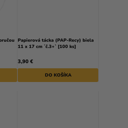
P
R
O
D
obručou
Papierová tácka (PAP-Recy) biela
11 x 17 cm `č.3+` [100 ks]
U
K
3,90 €
T
DO KOŠÍKA
O
V