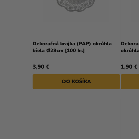
S
N
P
E
R
L
O
D
Dekoračná krajka (PAP) okrúhla
Dekora
biela Ø28cm [100 ks]
okrúhla
U
K
3,90 €
1,90 €
T
DO KOŠÍKA
O
V