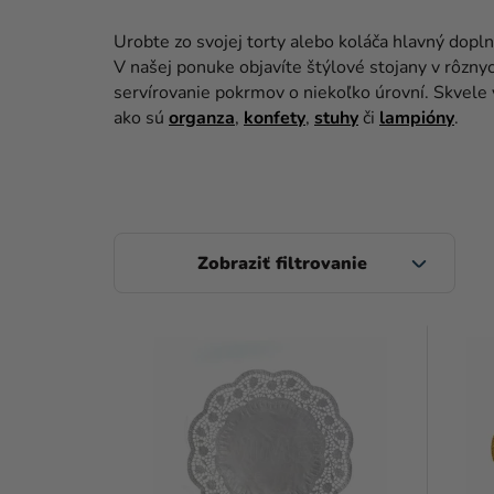
Urobte zo svojej torty alebo koláča hlavný dopl
V našej ponuke objavíte štýlové stojany v rôznyc
servírovanie pokrmov o niekoľko úrovní. Skvele
ako sú
organza
,
konfety
,
stuhy
či
lampióny
.
B
O
Č
V
N
Ý
Ý
P
P
I
A