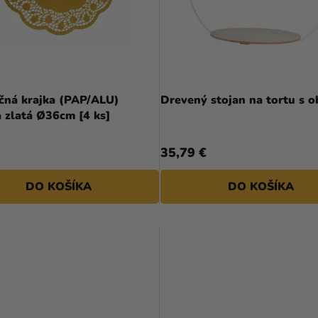
čná krajka (PAP/ALU)
Drevený stojan na tortu s 
 zlatá Ø36cm [4 ks]
35,79 €
DO KOŠÍKA
DO KOŠÍKA