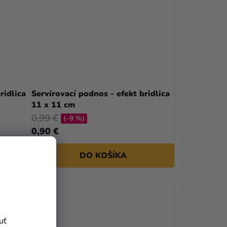
Servírovací podnos - efekt bridlica
11 x 11 cm
0,99 €
(–9 %)
0,90 €
DO KOŠÍKA
uť