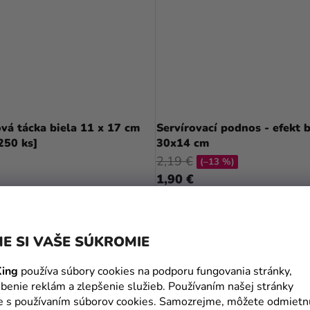
vá tácka biela 11 x 17 cm
Servírovací podnos - efekt bridlica
[250 ks]
30x14 cm
2,19 €
(–13 %)
1,90 €
DO KOŠÍKA
DO KOŠÍKA
E SI VAŠE SÚKROMIE
ing
používa súbory cookies na podporu fungovania stránky,
benie reklám a zlepšenie služieb. Používaním našej stránky
te s používaním súborov cookies. Samozrejme, môžete odmietn