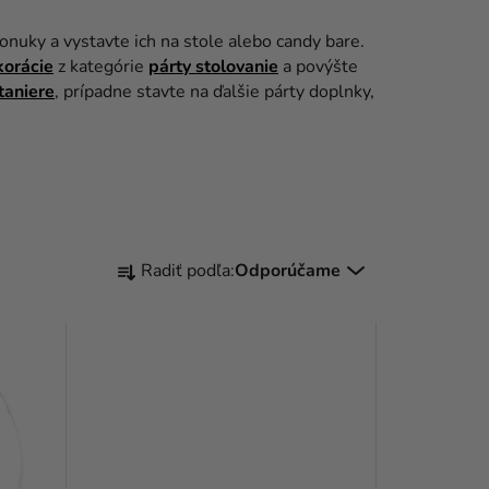
 ponuky a vystavte ich na stole alebo candy bare.
korácie
z kategórie
párty stolovanie
a povýšte
taniere
, prípadne stavte na ďalšie párty doplnky,
R
Radiť podľa:
Odporúčame
A
D
E
N
I
E