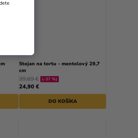
jdete
cm
Stojan na tortu - mentolový 29,7
cm
39,69 €
(–37 %)
24,90 €
DO KOŠÍKA