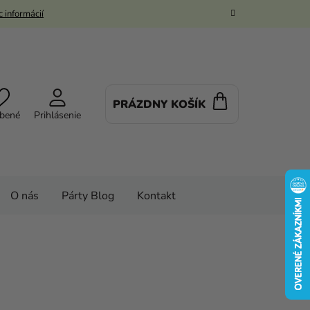
 informácií
PRÁZDNY KOŠÍK
NÁKUPNÝ
bené
Prihlásenie
KOŠÍK
O nás
Párty Blog
Kontakt