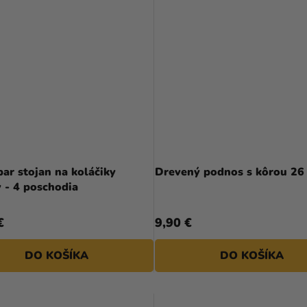
ar stojan na koláčiky
Drevený podnos s kôrou 26
 - 4 poschodia
€
9,90 €
DO KOŠÍKA
DO KOŠÍKA