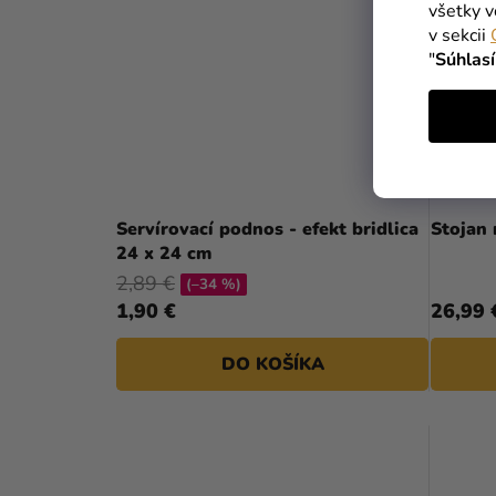
všetky v
v sekcii
"
Súhlas
Servírovací podnos - efekt bridlica
Stojan 
24 x 24 cm
2,89 €
(–34 %)
1,90 €
26,99 
DO KOŠÍKA