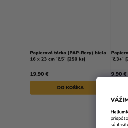
Papierová tácka (PAP-Recy) biela
Papiero
16 x 23 cm `č.5` [250 ks]
`č.3+` 
19,90 €
9,90 €
DO KOŠÍKA
VÁŽIM
HeliumK
prispôso
súhlasí