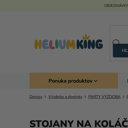
Prejsť
OBJEDNÁVKY
na
obsah
HĽ
Ponuka produktov
Domov
Výzdoba a doplnky
PARTY VÝZDOBA
STOJANY NA KOLÁČ