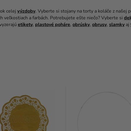
nok celej
výzdoby
. Vyberte si stojany na torty a koláče z našej
h veľkostiach a farbách. Potrebujete ešte niečo? Vyberte si
de
 vyzerajú
etikety
,
plastové poháre
,
obrúsky
,
obrusy
,
slamky
aj