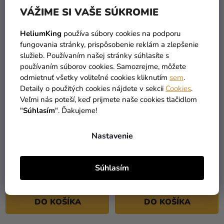
DO KOŠÍKA
DO KOŠÍKA
VÁŽIME SI VAŠE SÚKROMIE
HeliumKing
používa súbory cookies na podporu
fungovania stránky, prispôsobenie reklám a zlepšenie
služieb. Používaním našej stránky súhlasíte s
používaním súborov cookies. Samozrejme, môžete
odmietnuť všetky voliteľné cookies kliknutím
sem
.
Detaily o použitých cookies nájdete v sekcii
Cookies
.
Veľmi nás poteší, keď prijmete naše cookies tlačidlom
"
Súhlasím
". Ďakujeme!
Nastavenie
Guľatý pastelový balónik
Guľatý pastelový balónik
80 cm modrý
80 cm oranžový
Súhlasím
2,20 €
2,20 €
DO KOŠÍKA
DO KOŠÍKA