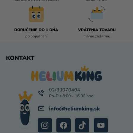
P
R
V
K
DORUČENIE DO 1 DŇA
VRÁTENIA TOVARU
Y
po objednaní
máme zadarmo
V
Ý
P
Z
KONTAKT
I
Á
S
P
U
Ä
T
I
02/33070404
E
info
@
heliumking.sk