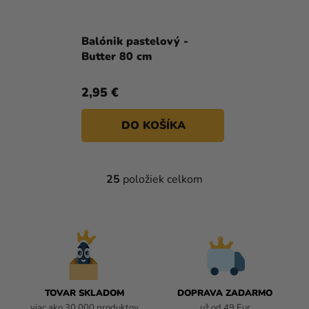
Balónik pastelový -
Butter 80 cm
2,95 €
DO KOŠÍKA
25
položiek celkom
O
V
L
Á
D
A
C
I
TOVAR SKLADOM
DOPRAVA ZADARMO
E
viac ako 30 000 produktov
už od 49 Eur