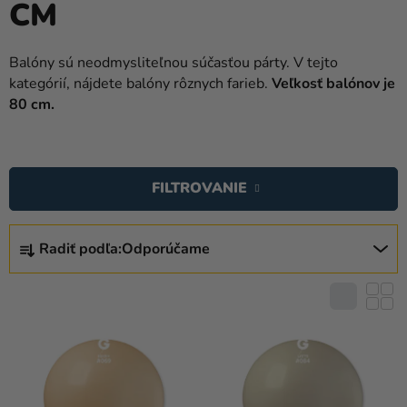
CM
balóny
Svadba
Balóny sú neodmysliteľnou súčasťou párty. V tejto
kategórií, nájdete balóny rôznych farieb.
Veľkosť balónov je
Párty
80 cm.
Výzdoba
a
V
doplnky
Ý
FILTROVANIE
P
Karnevalové
I
kostýmy a
R
masky
S
Radiť podľa:
Odporúčame
A
P
D
Oblečenie
R
E
O
Pečenie
N
D
I
Novinky
U
E
K
Darčeky
P