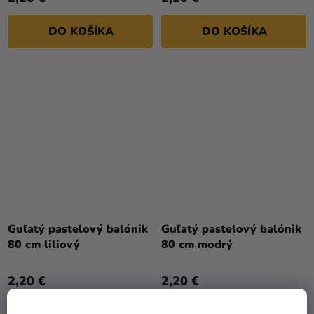
DO KOŠÍKA
DO KOŠÍKA
Guľatý pastelový balónik
Guľatý pastelový balónik
80 cm liliový
80 cm modrý
2,20 €
2,20 €