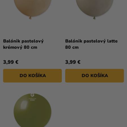
T
a merch
R
O
O
Sviatky
V
D
Kreatívne
U
potreby
K
T
Balónik pastelový
Balónik pastelový latte
Personalizované
krémový 80 cm
80 cm
O
produkty
V
Témy
3,99 €
3,99 €
Výpredaj
DO KOŠÍKA
DO KOŠÍKA
O
nás
Párty
Blog
Kontakt