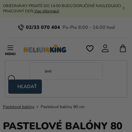
Prejsť
OBJEDNÁVKY PRIJATÉ DO 14:00 BUDÚ DORUČENÉ NASLEDUJÚCI
na
PRACOVNÝ DEŇ
Viac informácií
obsah
02/33 070 404
N
K
HĽADAŤ
Nožnicové
stany
Pastelové balóny
Pastelové balóny 80 cm
Kanekalon
Hélium
PASTELOVÉ BALÓNY 80
a