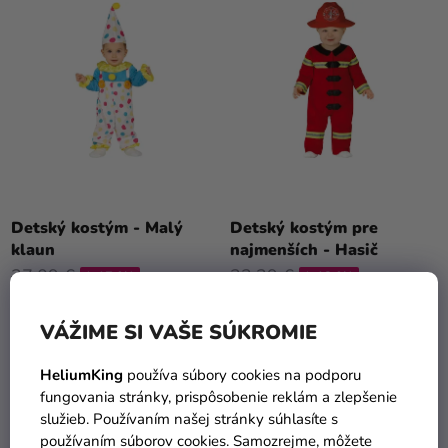
a merch
D
I
U
E
Sviatky
K
P
Kreatívne
T
R
potreby
O
O
V
D
Personalizované
produkty
U
K
Témy
T
Detský kostým - Malý
Detský kostým pre
klaun
najmenších - Hasič
O
Výpredaj
27,09 €
33,29 €
V
(–17 %)
(–12 %)
O
22,29 €
28,99 €
nás
VÁŽIME SI VAŠE SÚKROMIE
DETAIL
DETAIL
Párty
HeliumKing
používa súbory cookies na podporu
Blog
fungovania stránky, prispôsobenie reklám a zlepšenie
služieb. Používaním našej stránky súhlasíte s
Kontakt
2
položiek celkom
O
používaním súborov cookies. Samozrejme, môžete