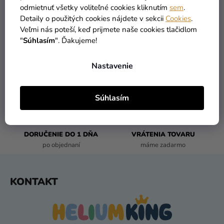
V
odmietnuť všetky voliteľné cookies kliknutím
sem
.
L
Detaily o použitých cookies nájdete v sekcii
Cookies
.
Á
Veľmi nás poteší, keď prijmete naše cookies tlačidlom
D
"
Súhlasím
". Ďakujeme!
A
C
Nastavenie
I
TOVAR SKLADOM
DOPRAVA ZADARMO
E
viac ako 30 000 produktov
už od 49 Eur
P
Súhlasím
R
V
K
DORUČENIE DO 1 DŇA
VRÁTENIA TOVARU
Y
po objednaní
máme zadarmo
V
Ý
P
Z
KONTAKT
I
Á
S
P
U
Ä