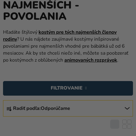
NAJMENŠÍCH -
balóny
POVOLANIA
Svadba
Párty
Hľadáte štýlový
kostým pre tých najmenších členov
rodiny
? U nás nájdete zaujímavé kostýmy inšpirované
Výzdoba
povolaniami pre najmenších vhodné pre bábätká už od 6
a
mesiacov. Ak by ste chceli niečo iné, môžete sa poobzerať
doplnky
po kostýmoch z obľúbených
animovaných rozprávok
.
Karnevalové
kostýmy a
V
masky
Ý
FILTROVANIE
P
Oblečenie
I
R
Pečenie
S
Radiť podľa:
Odporúčame
A
P
D
Novinky
R
E
Darčeky
O
N