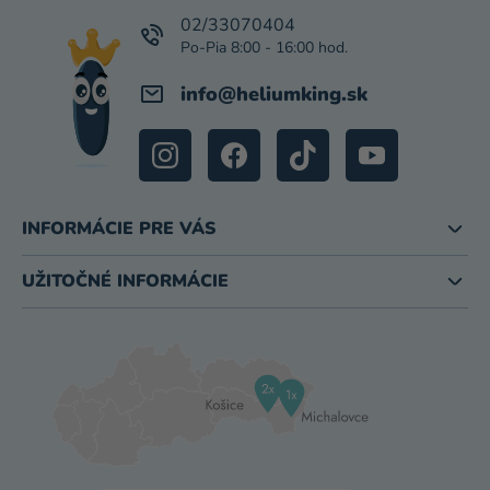
T
I
02/33070404
E
info
@
heliumking.sk
INFORMÁCIE PRE VÁS
UŽITOČNÉ INFORMÁCIE