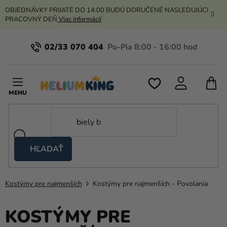
Prejsť
OBJEDNÁVKY PRIJATÉ DO 14:00 BUDÚ DORUČENÉ NASLEDUJÚCI
na
PRACOVNÝ DEŇ
Viac informácií
obsah
02/33 070 404
N
K
HĽADAŤ
Nožnicové
stany
Kostýmy pre najmenších
Kostýmy pre najmenších - Povolania
Kanekalon
Hélium
KOSTÝMY PRE
a