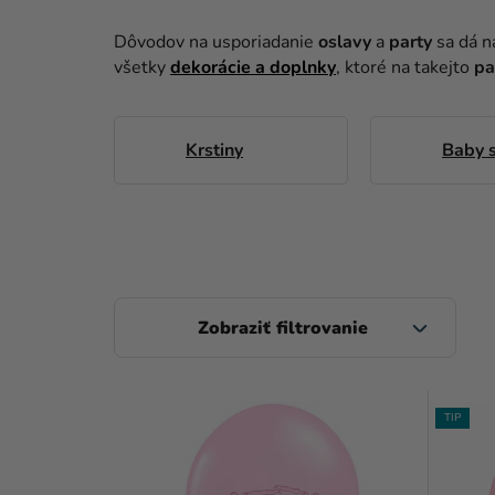
Dôvodov na usporiadanie
oslavy
a
party
sa dá ná
všetky
dekorácie a doplnky
, ktoré na takejto
pa
Krstiny
Baby 
B
O
Č
V
N
TIP
Ý
Ý
P