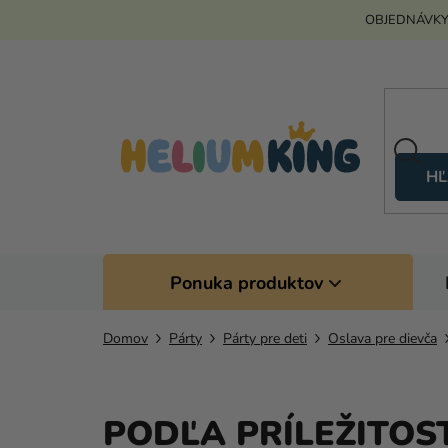
Prejsť
OBJEDNÁVKY
na
obsah
HĽ
Ponuka produktov
Domov
Párty
Párty pre deti
Oslava pre dievča
PODĽA PRÍLEŽITOS