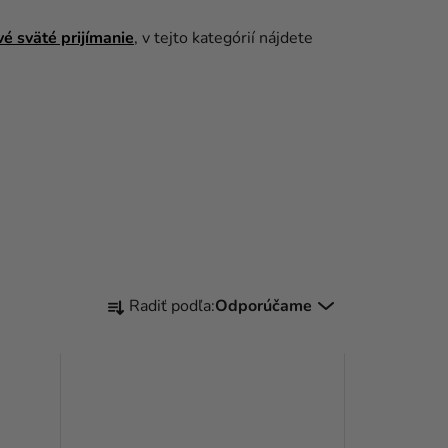
vé sväté prijímanie
, v tejto kategórií nájdete
R
Radiť podľa:
Odporúčame
A
D
E
N