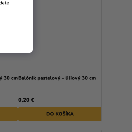
jdete
vý 30 cm
Balónik pastelový - liliový 30 cm
0,20 €
DO KOŠÍKA