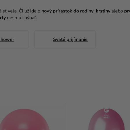
jsť veľa. Či už ide o
nový prírastok do rodiny
,
krstiny
alebo
pr
rty
nesmú chýbať.
shower
Sväté prijímanie