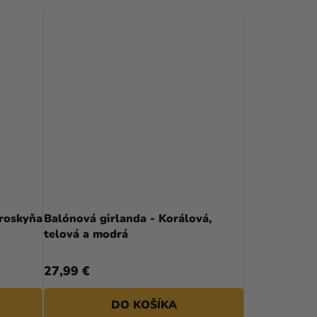
broskyňa
Balónová girlanda - Korálová,
telová a modrá
27,99 €
DO KOŠÍKA