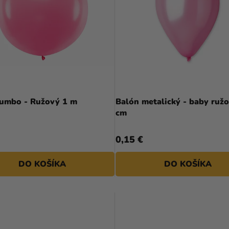
Jumbo - Ružový 1 m
Balón metalický - baby ruž
cm
0,15 €
DO KOŠÍKA
DO KOŠÍKA