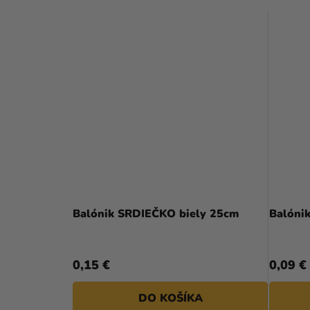
Priemerné
hodnotenie
Balónik SRDIEČKO biely 25cm
Balóni
produktu
je
4,5
0,15 €
0,09 €
z
5
DO KOŠÍKA
hviezdičiek.