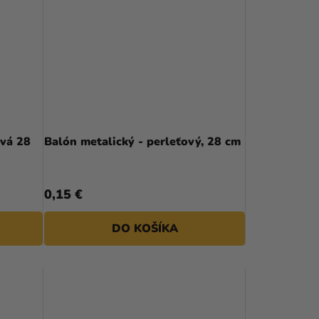
I
E
P
R
O
D
ová 28
Balón metalický - perleťový, 28 cm
U
K
0,15 €
T
DO KOŠÍKA
O
V