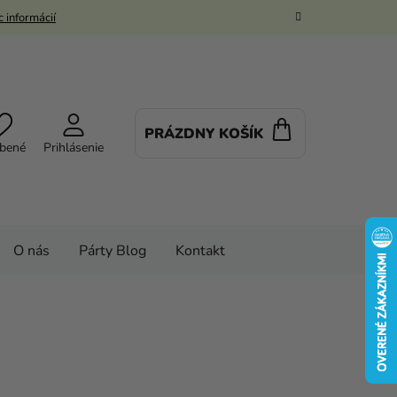
 informácií
PRÁZDNY KOŠÍK
NÁKUPNÝ
bené
Prihlásenie
KOŠÍK
O nás
Párty Blog
Kontakt