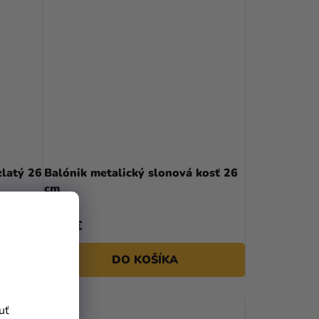
zlatý 26
Balónik metalický slonová kosť 26
cm
0,10 €
DO KOŠÍKA
uť