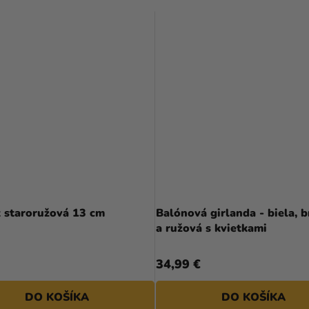
k staroružová 13 cm
Balónová girlanda - biela, 
a ružová s kvietkami
34,99 €
DO KOŠÍKA
DO KOŠÍKA