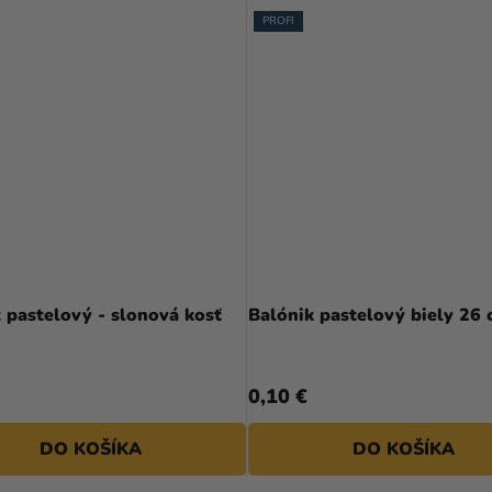
PROFI
Priemerné
hodnotenie
 pastelový - slonová kosť
Balónik pastelový biely 26
produktu
je
4,8
0,10 €
z
5
DO KOŠÍKA
DO KOŠÍKA
hviezdičiek.