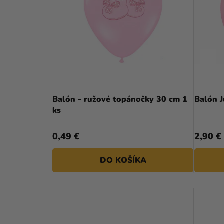
P
I
A
S
N
P
E
R
L
O
D
Balón - ružové topánočky 30 cm 1
Balón 
ks
U
K
0,49 €
2,90 €
T
DO KOŠÍKA
O
V