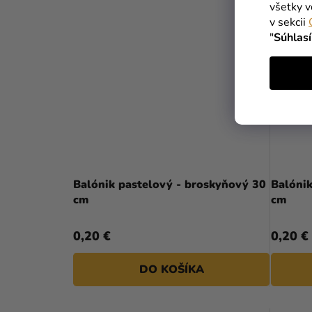
všetky v
v sekcii
"
Súhlas
Balónik pastelový - broskyňový 30
Balóni
cm
cm
0,20 €
0,20 €
DO KOŠÍKA