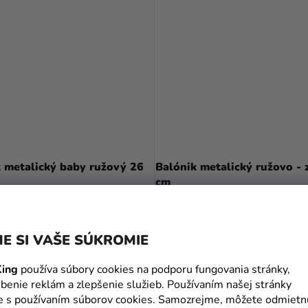
 metalický baby ružový 26
Balónik metalický ružovo - 
cm
0,10 €
E SI VAŠE SÚKROMIE
DO KOŠÍKA
DO KOŠÍKA
ing
používa súbory cookies na podporu fungovania stránky,
benie reklám a zlepšenie služieb. Používaním našej stránky
te s používaním súborov cookies. Samozrejme, môžete odmietn