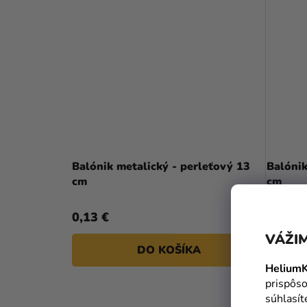
Balónik metalický - perleťový 13
Balónik
cm
cm
0,13 €
0,10 €
VÁŽIM
DO KOŠÍKA
HeliumK
prispôso
súhlasí