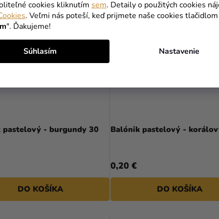
oliteľné cookies kliknutím
sem
. Detaily o použitých cookies ná
Cookies
. Veľmi nás poteší, keď prijmete naše cookies tlačidlom
ím
". Ďakujeme!
Súhlasím
Nastavenie
k pastelový - burgundy 30
Balónik pastelový - korálo
0,20 €
DO KOŠÍKA
DO KOŠÍKA