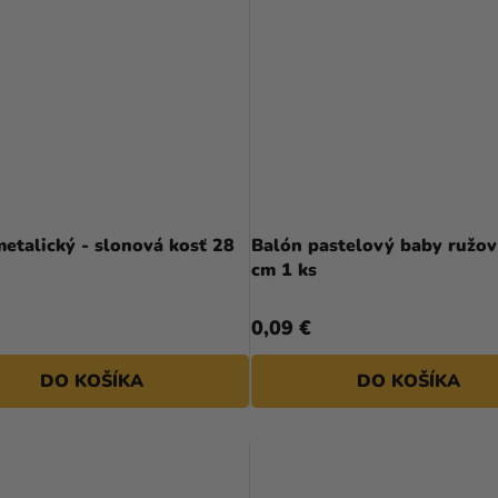
etalický - slonová kosť 28
Balón pastelový baby ružov
cm 1 ks
0,09 €
DO KOŠÍKA
DO KOŠÍKA