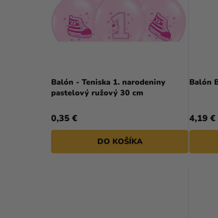
A
S
N
P
E
R
L
O
D
Balón - Teniska 1. narodeniny
Balón 
pastelový ružový 30 cm
U
K
0,35 €
4,19 €
T
DO KOŠÍKA
O
V