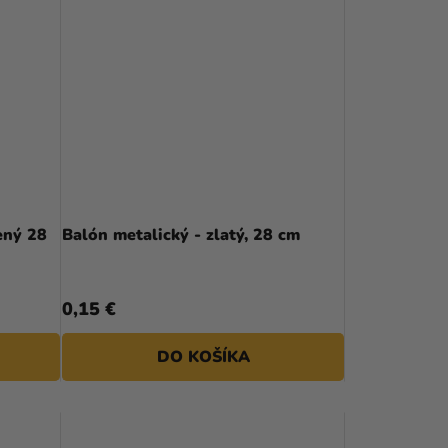
ený 28
Balón metalický - zlatý, 28 cm
0,15 €
DO KOŠÍKA