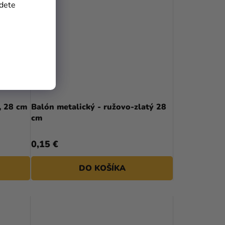
jdete
, 28 cm
Balón metalický - ružovo-zlatý 28
cm
0,15 €
DO KOŠÍKA