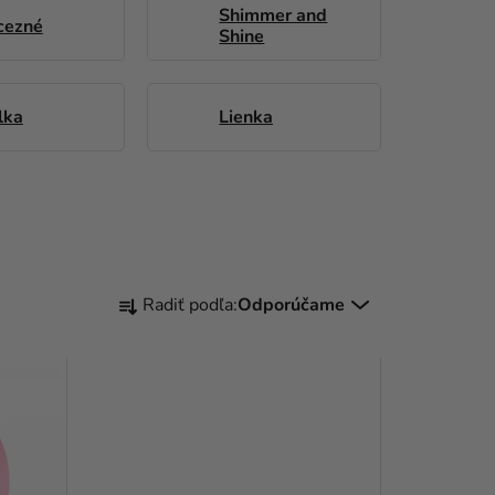
Shimmer and
cezné
Shine
lka
Lienka
R
Radiť podľa:
Odporúčame
A
D
E
N
I