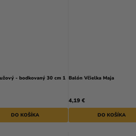
Priemerné
hodnotenie
ružový - bodkovaný 30 cm 1
Balón Včielka Maja
produktu
je
5,0
4,19 €
z
5
DO KOŠÍKA
DO KOŠÍKA
hviezdičiek.