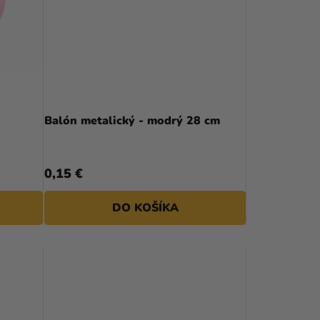
E
P
R
O
D
Balón metalický - modrý 28 cm
U
K
0,15 €
T
DO KOŠÍKA
O
V