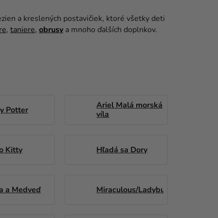
zien a kreslených postavičiek, ktoré všetky deti
re
,
taniere
,
obrusy
a mnoho ďalších doplnkov.
Ariel Malá morská
y Potter
víla
o Kitty
Hľadá sa Dory
a a Medveď
Miraculous/Ladybug