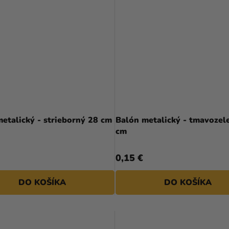
etalický - strieborný 28 cm
Balón metalický - tmavozel
cm
0,15 €
DO KOŠÍKA
DO KOŠÍKA