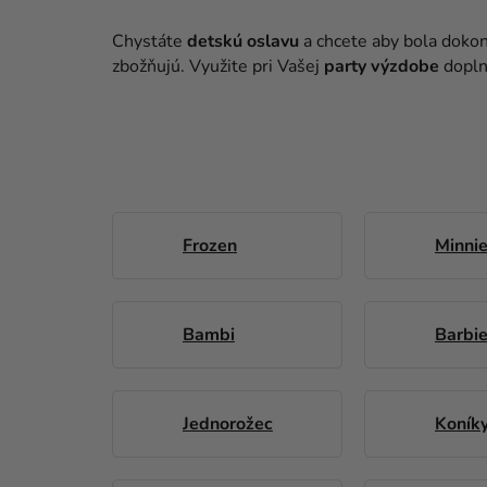
Chystáte
detskú oslavu
a chcete aby bola dok
zbožňujú. Využite pri Vašej
party výzdobe
dopln
Frozen
Minni
Bambi
Barbi
Jednorožec
Koník