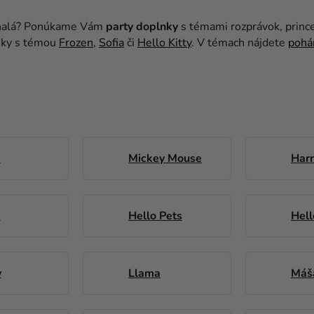
onalá? Ponúkame Vám
party doplnky
s témami rozprávok, prince
ky s témou
Frozen
,
Sofia
či
Hello Kitty
. V témach nájdete
pohá
e
Mickey Mouse
Harr
e
Hello Pets
Hell
y
Llama
Máš