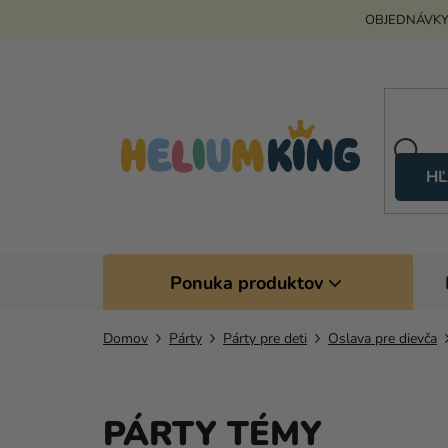
Prejsť
OBJEDNÁVKY
na
obsah
HĽ
Ponuka produktov
Domov
Párty
Párty pre deti
Oslava pre dievča
PÁRTY TÉMY