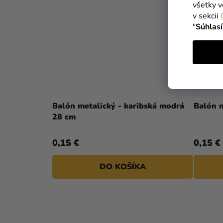
všetky v
v sekcii
"
Súhlas
Balón metalický - karibská modrá
Balón 
28 cm
0,15 €
0,15 €
DO KOŠÍKA