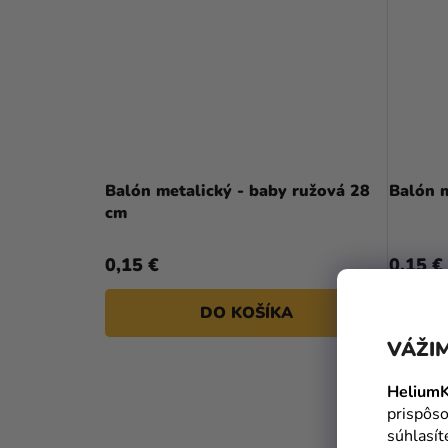
Balón metalický - baby ružová 28
Balón m
cm
0,15 €
0,15 €
DO KOŠÍKA
VÁŽIM
HeliumK
prispôso
súhlasí