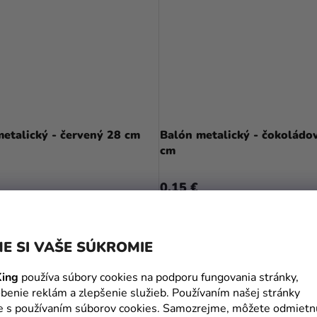
etalický - červený 28 cm
Balón metalický - čokoládo
cm
0,15 €
DO KOŠÍKA
DO KOŠÍKA
E SI VAŠE SÚKROMIE
ing
používa súbory cookies na podporu fungovania stránky,
benie reklám a zlepšenie služieb. Používaním našej stránky
te s používaním súborov cookies. Samozrejme, môžete odmietn