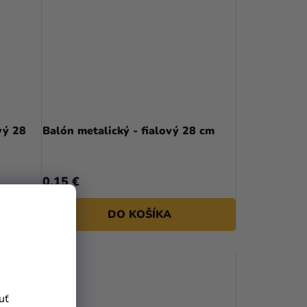
vý 28
Balón metalický - fialový 28 cm
0,15 €
DO KOŠÍKA
uť