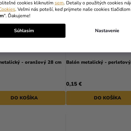
oliteľné cookies kliknutím
sem
. Detaily o použitých cookies ná
Cookies
. Veľmi nás poteší, keď prijmete naše cookies tlačidlom
ím
". Ďakujeme!
Súhlasím
Nastavenie
metalický - oranžový 28 cm
Balón metalický - perleťový
0,15 €
DO KOŠÍKA
DO KOŠÍKA