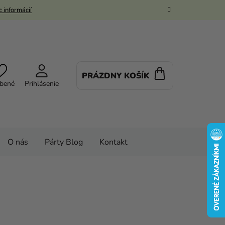
 informácií
PRÁZDNY KOŠÍK
NÁKUPNÝ
bené
Prihlásenie
KOŠÍK
O nás
Párty Blog
Kontakt