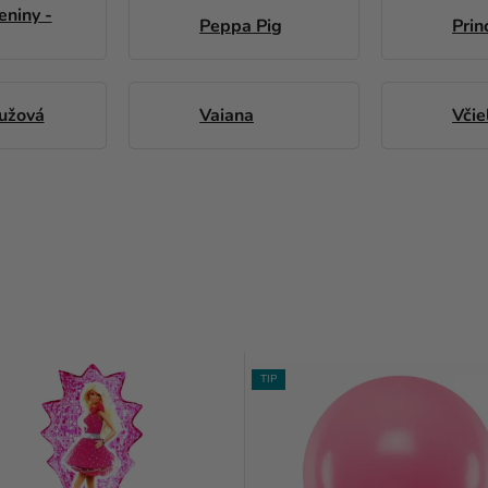
niny -
Peppa Pig
Prin
ružová
Vaiana
Včie
TIP