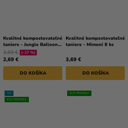
Kvalitné kompostovateľné
Kvalitné kompostovateľné
taniere - Jungle Balloons
taniere - Mimoni 8 ks
8 ks
3,69 €
(–27 %)
2,69 €
3,69 €
DO KOŠÍKA
DO KOŠÍKA
TIP
ECO FRIENDLY
ECO FRIENDLY