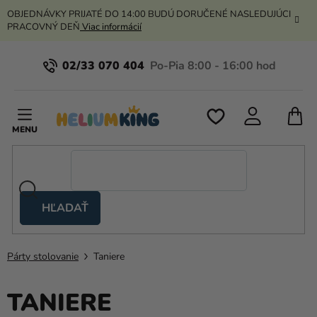
Prejsť
OBJEDNÁVKY PRIJATÉ DO 14:00 BUDÚ DORUČENÉ NASLEDUJÚCI
na
PRACOVNÝ DEŇ
Viac informácií
obsah
02/33 070 404
N
K
HĽADAŤ
Nožnicové
stany
Párty stolovanie
Taniere
Kanekalon
Hélium
TANIERE
a