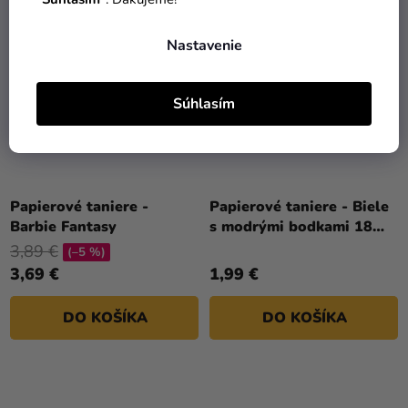
ECO FRIENDLY
Nastavenie
Súhlasím
Papierové taniere -
Papierové taniere - Biele
Barbie Fantasy
s modrými bodkami 18
cm, 6 ks
3,89 €
(–5 %)
3,69 €
1,99 €
DO KOŠÍKA
DO KOŠÍKA