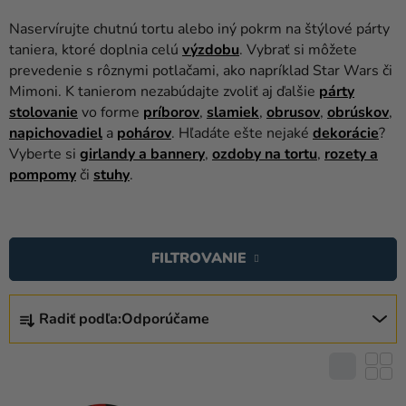
balóny
Naservírujte chutnú tortu alebo iný pokrm na štýlové párty
Svadba
taniera, ktoré doplnia celú
výzdobu
. Vybrať si môžete
prevedenie s rôznymi potlačami, ako napríklad Star Wars či
Párty
Mimoni. K tanierom nezabúdajte zvoliť aj ďalšie
párty
stolovanie
vo forme
príborov
,
slamiek
,
obrusov
,
obrúskov
,
Výzdoba
napichovadiel
a
pohárov
. Hľadáte ešte nejaké
dekorácie
?
a
Vyberte si
girlandy a bannery
,
ozdoby na tortu
,
rozety a
doplnky
pompomy
či
stuhy
.
Karnevalové
V
kostýmy a
masky
Ý
FILTROVANIE
P
Oblečenie
I
R
S
Pečenie
Radiť podľa:
Odporúčame
A
P
D
Novinky
R
E
O
Darčeky
N