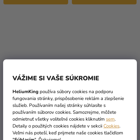
VÁŽIME SI VAŠE SÚKROMIE
Papierová tácka (PAP-
Papierová tácka biela 11
Recy) biela 16 x 23 cm
x 17 cm `č.3+` [250 ks]
HeliumKing
používa súbory cookies na podporu
`č.5` [250 ks]
fungovania stránky, prispôsobenie reklám a zlepšenie
služieb. Používaním našej stránky súhlasíte s
19,90 €
9,90 €
používaním súborov cookies. Samozrejme, môžete
odmietnuť všetky voliteľné cookies kliknutím
sem
.
DO KOŠÍKA
DO KOŠÍKA
Detaily o použitých cookies nájdete v sekcii
Cookies
.
Veľmi nás poteší, keď prijmete naše cookies tlačidlom
"
Súhlasím
". Ďakujeme!