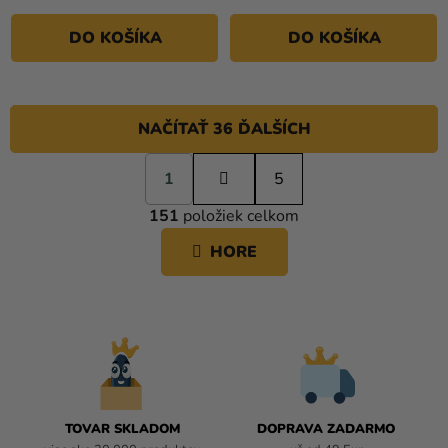
DO KOŠÍKA
DO KOŠÍKA
NAČÍTAŤ 36 ĎALŠÍCH
S
1
t
5
O
r
151
položiek celkom
á
V
n
L
HORE
k
Á
o
D
v
A
a
C
n
i
I
e
E
P
R
TOVAR SKLADOM
DOPRAVA ZADARMO
V