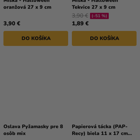
Miska - Halloween
Miska - Halloween
oranžová 27 x 9 cm
Tekvice 27 x 9 cm
3,90 €
(–51 %)
3,90 €
1,89 €
DO KOŠÍKA
DO KOŠÍKA
Oslava Pyžamasky pre 8
Papierová tácka (PAP-
osôb mix
Recy) biela 11 x 17 cm