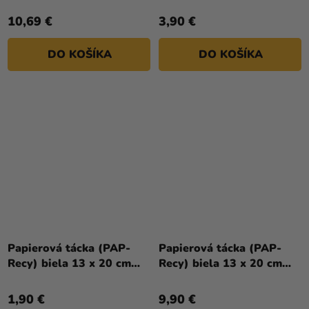
`č.3+` [100 ks]
10,69 €
3,90 €
DO KOŠÍKA
DO KOŠÍKA
Papierová tácka (PAP-
Papierová tácka (PAP-
Recy) biela 13 x 20 cm
Recy) biela 13 x 20 cm
`č.4` [25 ks]
`č.4` [250 ks]
1,90 €
9,90 €