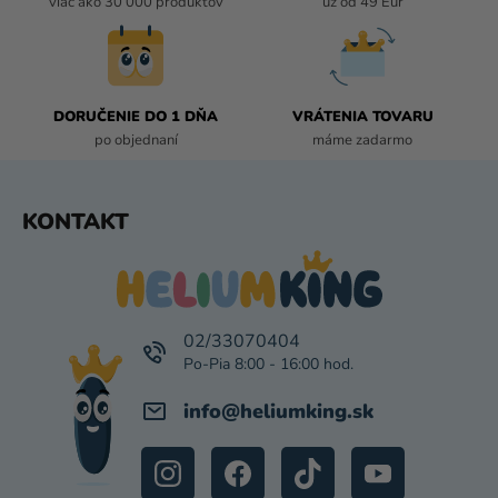
viac ako 30 000 produktov
už od 49 Eur
K
Y
V
Ý
P
DORUČENIE DO 1 DŇA
VRÁTENIA TOVARU
I
po objednaní
máme zadarmo
S
U
Z
KONTAKT
Á
P
Ä
T
I
02/33070404
E
info
@
heliumking.sk