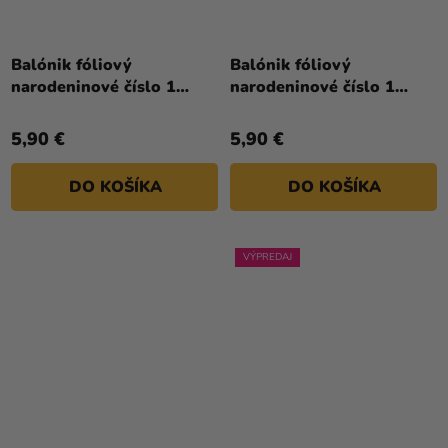
Priemerné
Priemerné
hodnotenie
hodnotenie
Balónik fóliový
Balónik fóliový
produktu
produktu
narodeninové číslo 1
narodeninové číslo 1
je
je
strieborný 86cm
zlatý 86cm
4,0
5,0
5,90 €
5,90 €
z
z
5
5
DO KOŠÍKA
DO KOŠÍKA
hviezdičiek.
hviezdičiek.
VÝPREDAJ
Priemerné
Priemerné