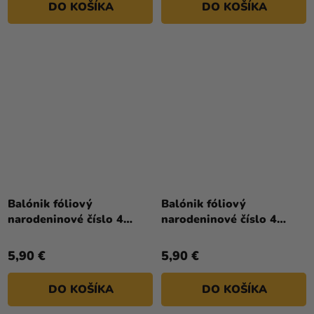
DO KOŠÍKA
DO KOŠÍKA
hviezdičiek.
hviezdičiek.
Balónik fóliový
Balónik fóliový
narodeninové číslo 4
narodeninové číslo 4
červený 86 cm
ružovo-zlatý 86 cm
5,90 €
5,90 €
DO KOŠÍKA
DO KOŠÍKA