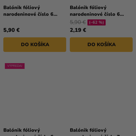
Balónik fóliový
Balónik fóliový
narodeninové číslo 6
narodeninové číslo 6
ružový 86 cm
strieborný 86cm
5,90 €
(–62 %)
5,90 €
2,19 €
DO KOŠÍKA
DO KOŠÍKA
VÝPREDAJ
Priemerné
hodnotenie
Balónik fóliový
Balónik fóliový
produktu