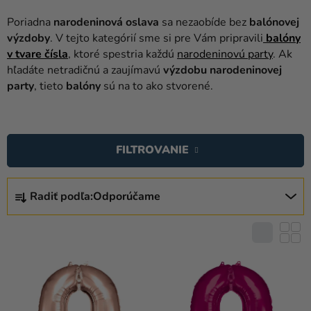
balóny
Poriadna
narodeninová oslava
sa nezaobíde bez
balónovej
Svadba
výzdoby
. V tejto kategórií sme si pre Vám pripravili
balóny
v tvare čísla
, ktoré spestria každú
narodeninovú party
. Ak
Párty
hľadáte netradičnú a zaujímavú
výzdobu narodeninovej
party
, tieto
balóny
sú na to ako stvorené.
Výzdoba
a
V
doplnky
Ý
FILTROVANIE
Karnevalové
P
kostýmy a
I
R
masky
S
Radiť podľa:
Odporúčame
A
P
Oblečenie
D
R
E
Pečenie
O
N
D
Novinky
I
U
E
Darčeky
K