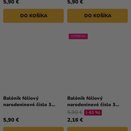
5,90 €
5,90 €
DO KOŠÍKA
DO KOŠÍKA
VÝPREDAJ
Priemerné
Priemerné
hodnotenie
hodnotenie
Balónik fóliový
Balónik fóliový
produktu
produktu
narodeninové číslo 3
narodeninové číslo 3
je
je
strieborný 86cm
zlatý 86cm
5,90 €
(–63 %)
5,0
5,0
5,90 €
2,16 €
z
z
5
5