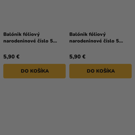
Priemerné
hodnotenie
Balónik fóliový
Balónik fóliový
produktu
narodeninové číslo 5
narodeninové číslo 5
je
strieborný 86cm
zlatý 86cm
5,0
5,90 €
5,90 €
z
5
DO KOŠÍKA
DO KOŠÍKA
hviezdičiek.