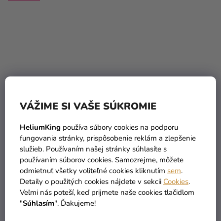
Priemerné
hodnotenie
Balónik fóliový
Balónik fóliový
VÁŽIME SI VAŠE SÚKROMIE
produktu
narodeninové číslo 4
narodeninové číslo 5
je
zlatý 86cm
biely 86 cm
HeliumKing
používa súbory cookies na podporu
5,0
5,90 €
5,90 €
fungovania stránky, prispôsobenie reklám a zlepšenie
z
služieb. Používaním našej stránky súhlasíte s
5
DO KOŠÍKA
DO KOŠÍKA
používaním súborov cookies. Samozrejme, môžete
hviezdičiek.
odmietnuť všetky voliteľné cookies kliknutím
sem
.
Detaily o použitých cookies nájdete v sekcii
Cookies
.
Veľmi nás poteší, keď prijmete naše cookies tlačidlom
"
Súhlasím
". Ďakujeme!