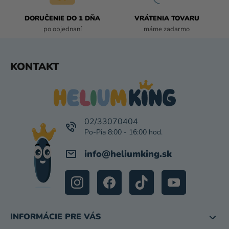
Ý
P
DORUČENIE DO 1 DŇA
VRÁTENIA TOVARU
I
po objednaní
máme zadarmo
S
U
Z
KONTAKT
Á
P
Ä
T
I
02/33070404
E
info
@
heliumking.sk
INFORMÁCIE PRE VÁS