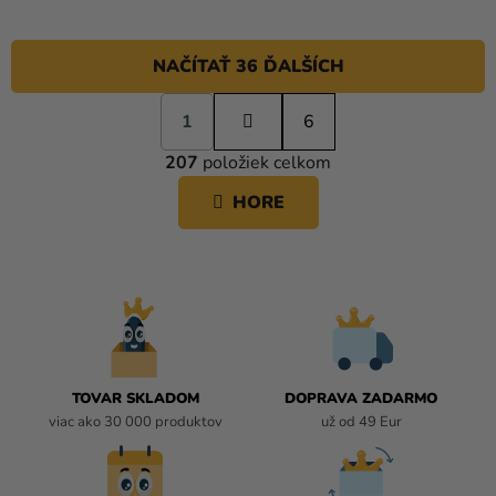
NAČÍTAŤ 36 ĎALŠÍCH
S
1
t
6
O
r
207
položiek celkom
á
V
n
L
HORE
k
Á
o
D
v
A
a
C
n
i
I
e
E
P
R
TOVAR SKLADOM
DOPRAVA ZADARMO
V
viac ako 30 000 produktov
už od 49 Eur
K
Y
V