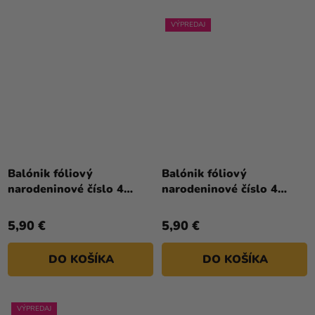
VÝPREDAJ
Priemerné
hodnotenie
Balónik fóliový
Balónik fóliový
produktu
narodeninové číslo 4
narodeninové číslo 4
je
ružový 86 cm
strieborný 86cm
4,0
5,90 €
5,90 €
z
5
DO KOŠÍKA
DO KOŠÍKA
hviezdičiek.
VÝPREDAJ