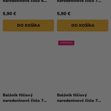
narodeninové číslo 6
narodeninové číslo 7
je
zlatý 86cm
biely 86 cm
4,5
5,90 €
5,90 €
z
5
DO KOŠÍKA
DO KOŠÍKA
hviezdičiek.
VÝPREDAJ
Balónik fóliový
Balónik fóliový
narodeninové číslo 7
narodeninové číslo 7
ružovo-zlatý 86 cm
strieborný 86cm