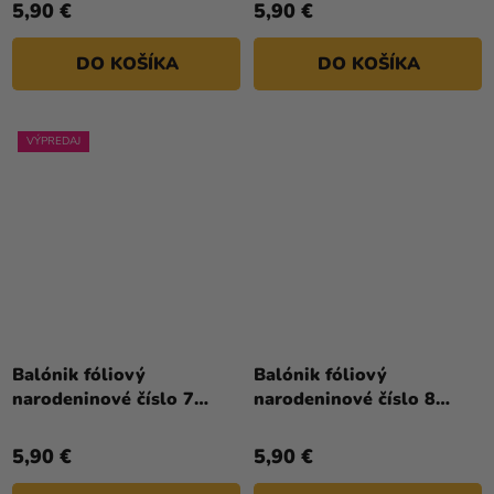
5,90 €
5,90 €
DO KOŠÍKA
DO KOŠÍKA
VÝPREDAJ
Priemerné
hodnotenie
Balónik fóliový
Balónik fóliový
produktu
narodeninové číslo 7
narodeninové číslo 8
je
zlatý 86cm
biely 86 cm
5,0
5,90 €
5,90 €
z
5