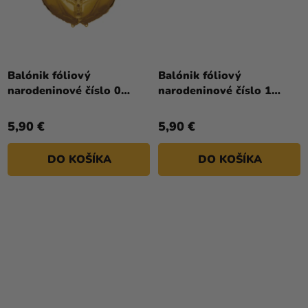
Priemerné
hodnotenie
Balónik fóliový
Balónik fóliový
produktu
narodeninové číslo 0
narodeninové číslo 1
je
zlatý 86cm
ružovo-zlatý 86 cm
5,0
5,90 €
5,90 €
z
5
DO KOŠÍKA
DO KOŠÍKA
hviezdičiek.