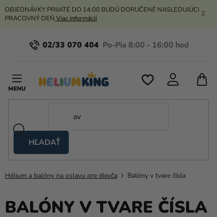
Prejsť
OBJEDNÁVKY PRIJATÉ DO 14:00 BUDÚ DORUČENÉ NASLEDUJÚCI
na
PRACOVNÝ DEŇ
Viac informácií
obsah
02/33 070 404
N
K
HĽADAŤ
Nožnicové
stany
Hélium a balóny na oslavu pre dievča
Balóny v tvare čísla
Kanekalon
Hélium
BALÓNY V TVARE ČÍSLA
a