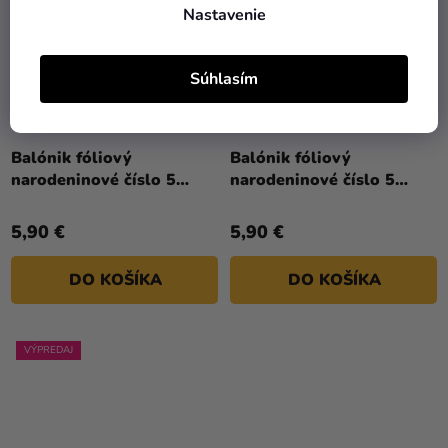
Nastavenie
Súhlasím
Balónik fóliový
Balónik fóliový
narodeninové číslo 5
narodeninové číslo 5
ružovo-zlatý 86 cm
ružový 86 cm
5,90 €
5,90 €
DO KOŠÍKA
DO KOŠÍKA
VÝPREDAJ