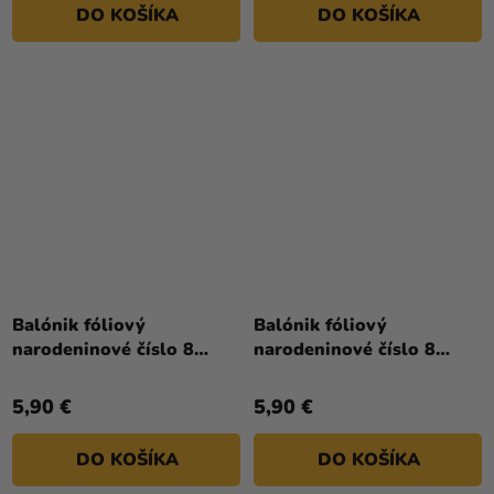
DO KOŠÍKA
DO KOŠÍKA
hviezdičiek.
Balónik fóliový
Balónik fóliový
narodeninové číslo 8
narodeninové číslo 8
červený 86 cm
ružovo-zlatý 86 cm
5,90 €
5,90 €
DO KOŠÍKA
DO KOŠÍKA