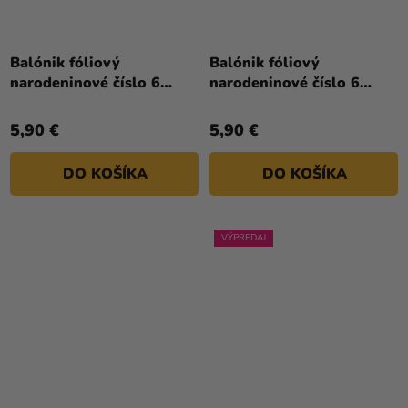
Balónik fóliový
Balónik fóliový
narodeninové číslo 6
narodeninové číslo 6
biely 86 cm
ružovo-zlatý 86 cm
5,90 €
5,90 €
DO KOŠÍKA
DO KOŠÍKA
VÝPREDAJ