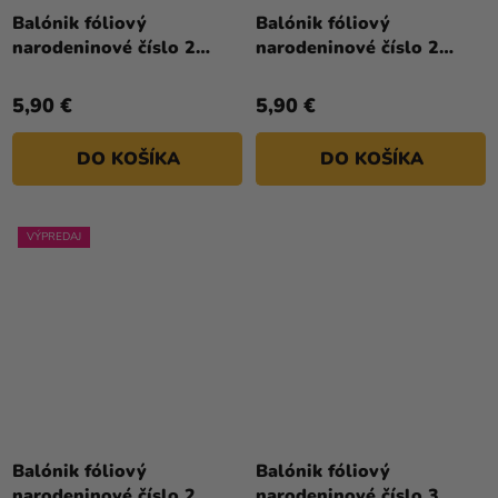
hodnotenie
hodnotenie
Balónik fóliový
Balónik fóliový
produktu
produktu
narodeninové číslo 2
narodeninové číslo 2
je
je
ružový 86 cm
strieborný 86cm
5,0
4,5
5,90 €
5,90 €
z
z
5
5
DO KOŠÍKA
DO KOŠÍKA
hviezdičiek.
hviezdičiek.
VÝPREDAJ
Priemerné
hodnotenie
Balónik fóliový
Balónik fóliový
produktu
narodeninové číslo 2
narodeninové číslo 3