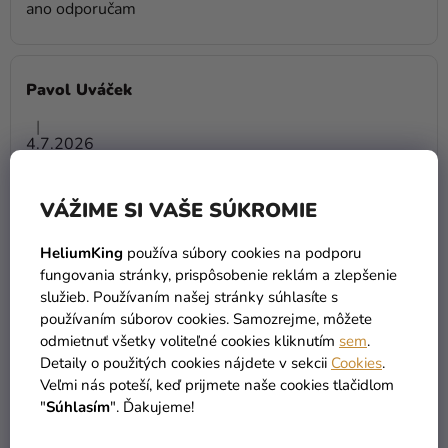
ano odporučam
Pavol Uváček
Hodnotenie obchodu je 5 z 5 hviezdičiek.
|
4.7.2026
VÁŽIME SI VAŠE SÚKROMIE
Syrové torty s.r.o.
Hodnotenie obchodu je 5 z 5 hviezdičiek.
HeliumKing
používa súbory cookies na podporu
|
fungovania stránky, prispôsobenie reklám a zlepšenie
3.7.2026
služieb. Používaním našej stránky súhlasíte s
používaním súborov cookies. Samozrejme, môžete
odmietnuť všetky voliteľné cookies kliknutím
sem
.
Detaily o použitých cookies nájdete v sekcii
Cookies
.
Veronika
Veľmi nás poteší, keď prijmete naše cookies tlačidlom
Hodnotenie obchodu je 5 z 5 hviezdičiek.
|
"
Súhlasím
". Ďakujeme!
27.6.2026