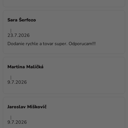
Sara Šerfozo
Hodnotenie obchodu je 5 z 5 hviezdičiek.
|
23.7.2026
Dodanie rychle a tovar super. Odporucam!!!
Martina Maličká
Hodnotenie obchodu je 5 z 5 hviezdičiek.
|
9.7.2026
Jaroslav Miškovič
Hodnotenie obchodu je 5 z 5 hviezdičiek.
|
9.7.2026