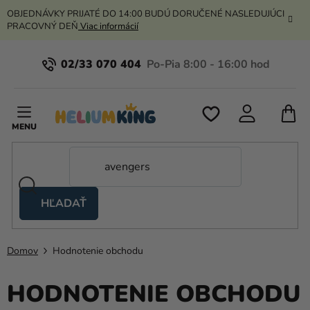
Prejsť
OBJEDNÁVKY PRIJATÉ DO 14:00 BUDÚ DORUČENÉ NASLEDUJÚCI
na
PRACOVNÝ DEŇ
Viac informácií
obsah
02/33 070 404
N
K
HĽADAŤ
Nožnicové
stany
Domov
Hodnotenie obchodu
Kanekalon
HODNOTENIE OBCHODU
Hélium
a