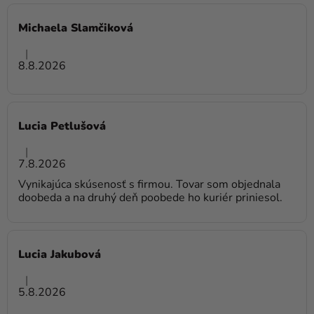
a merch
N
Michaela Slamčiková
O
Sviatky
Hodnotenie obchodu je 5 z 5 hviezdičiek.
T
|
Kreatívne
E
8.8.2026
potreby
N
Í
Personalizované
produkty
Lucia Petlušová
Hodnotenie obchodu je 5 z 5 hviezdičiek.
Témy
|
7.8.2026
Výpredaj
Vynikajúca skúsenosť s firmou. Tovar som objednala
doobeda a na druhý deň poobede ho kuriér priniesol.
O
nás
Párty
Lucia Jakubová
Blog
Hodnotenie obchodu je 5 z 5 hviezdičiek.
|
5.8.2026
Kontakt