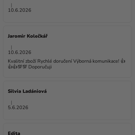
Hodnotenie obchodu je 5 z 5 hviezdičiek.
|
10.6.2026
Jaromir Kolečkář
Hodnotenie obchodu je 5 z 5 hviezdičiek.
|
10.6.2026
Kvalitní zboží Rychlé doručení Výborná komunikace! 👍
👍👍💯💯 Doporučuji
Silvia Ladániová
Hodnotenie obchodu je 5 z 5 hviezdičiek.
|
5.6.2026
Edita