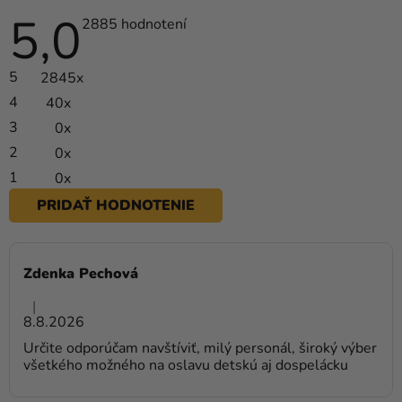
balóny
5,0
Priemerné
2885 hodnotení
hodnotenie
Svadba
obchodu
je
5
2845x
5,0
Párty
z
4
40x
5
Výzdoba
hviezdičiek.
3
0x
a
2
0x
doplnky
1
0x
Karnevalové
PRIDAŤ HODNOTENIE
kostýmy a
V
masky
Ý
Zdenka Pechová
P
Oblečenie
Hodnotenie obchodu je 5 z 5 hviezdičiek.
I
|
Pečenie
S
8.8.2026
H
Určite odporúčam navštíviť, milý personál, široký výber
Novinky
všetkého možného na oslavu detskú aj dospelácku
O
Darčeky
D