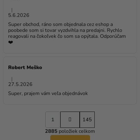
Hodnotenie obchodu je 5 z 5 hviezdičiek.
|
5.6.2026
Super obchod, ráno som objednala cez eshop a
poobede som si tovar vyzdvihla na predajni. Rychlo
reagovali na čokoľvek čo som sa opýtala. Odporúčam
❤️
Robert Meško
Hodnotenie obchodu je 5 z 5 hviezdičiek.
|
27.5.2026
Super, prajem vám veľa objednávok
S
1
t
145
r
2885
položiek celkom
á
O
n