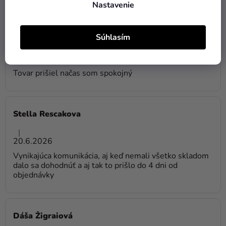
Nastavenie
Doczy Radomír
Súhlasím
Hodnotenie obchodu je 5 z 5 hviezdičiek.
|
21.6.2026
Tovar prišiel načas som spokojný
Stella Rescakova
Hodnotenie obchodu je 5 z 5 hviezdičiek.
|
20.6.2026
Vynikajúca komunikácia, aj keď nemali všetko skladom
dalo sa dohodnúť a aj tak to prišlo do 4 dni od
objednávky
Dáša Žigraiová