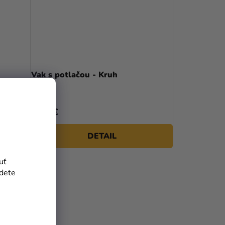
Vak s potlačou - Kruh
8,90 €
DETAIL
uť
jdete