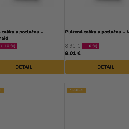
 taška s potlačou -
Plátená taška s potlačou - 
maid
8,90 €
(–10 %)
(–10 %)
8,01 €
DETAIL
DETAIL
L
PERSONAL