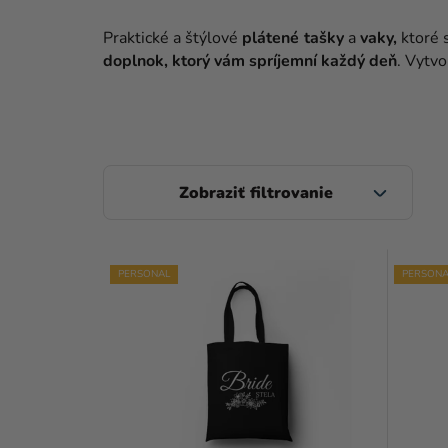
Praktické a štýlové
plátené tašky
a
vaky,
ktoré 
doplnok, ktorý vám spríjemní každý deň
. Vytvo
B
O
Č
V
N
PERSONAL
PERSONA
Ý
Ý
P
P
I
A
S
N
P