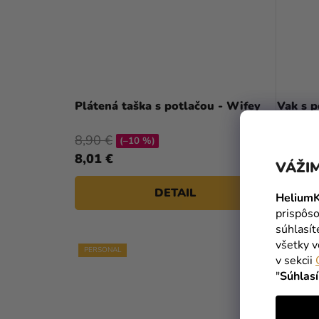
Plátená taška s potlačou - Wifey
Vak s p
8,90 €
(–10 %)
8,01 €
8,90 €
VÁŽIM
DETAIL
HeliumK
prispôso
súhlasí
všetky v
PERSONAL
v sekcii
"
Súhlas