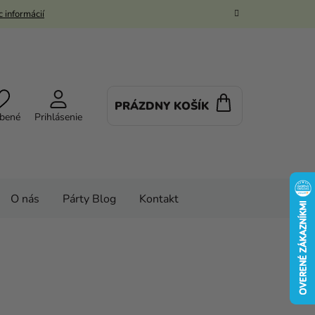
 informácií
PRÁZDNY KOŠÍK
NÁKUPNÝ
bené
Prihlásenie
KOŠÍK
O nás
Párty Blog
Kontakt