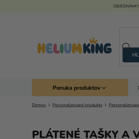
Prejsť
OBJEDNÁVKY
na
obsah
HĽ
Ponuka produktov
Domov
Personalizované produkty
Personalizovan
PLÁTENÉ TAŠKY A 