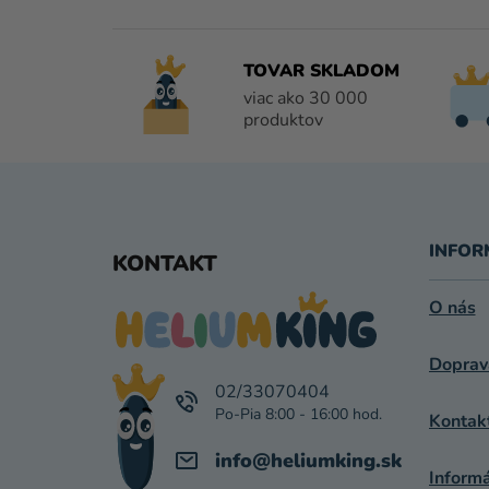
TOVAR SKLADOM
viac ako 30 000
produktov
Z
Á
INFOR
KONTAKT
P
O nás
Ä
Doprav
T
02/33070404
I
Kontak
E
info
@
heliumking.sk
Inform