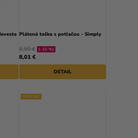
R
O
D
Nevesta
Plátená taška s potlačou - Simply
U
K
8,90 €
(–10 %)
8,01 €
T
O
DETAIL
V
PERSONAL