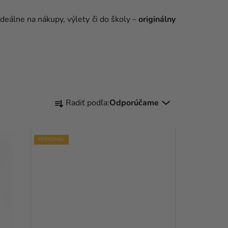
 Ideálne na nákupy, výlety či do školy –
originálny
R
Radiť podľa:
Odporúčame
A
D
PERSONAL
E
N
I
E
P