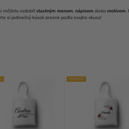
si môžete ozdobiť
vlastným menom
,
nápisom
alebo
motívom
.
rte si jedinečný kúsok presne podľa svojho vkusu!
L
PERSONAL