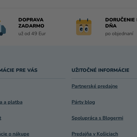
Á
D
A
DOPRAVA
DORUČENIE 
C
ZADARMO
DŇA
I
už od 49 Eur
po objednaní
E
P
R
V
K
MÁCIE PRE VÁS
UŽITOČNÉ INFORMÁCIE
Y
V
Ý
Partnerské predajne
P
I
a a platba
Párty blog
S
U
t
Spolupráca s Blogermi
ácie o nákupe
Predajňa v Košiciach