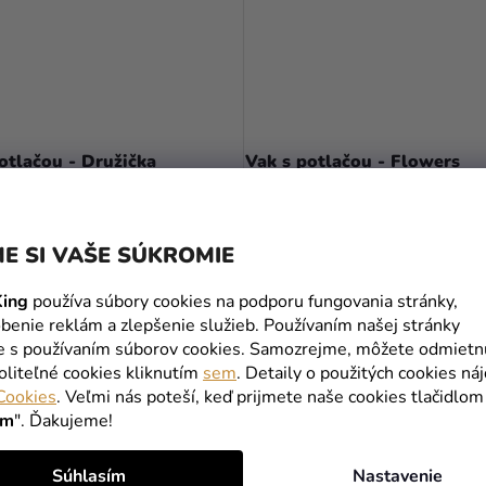
otlačou - Družička
Vak s potlačou - Flowers
8,90 €
E SI VAŠE SÚKROMIE
DETAIL
DETAIL
ing
používa súbory cookies na podporu fungovania stránky,
benie reklám a zlepšenie služieb. Používaním našej stránky
te s používaním súborov cookies. Samozrejme, môžete odmietn
oliteľné cookies kliknutím
sem
. Detaily o použitých cookies ná
Cookies
. Veľmi nás poteší, keď prijmete naše cookies tlačidlom
ím
". Ďakujeme!
Súhlasím
Nastavenie