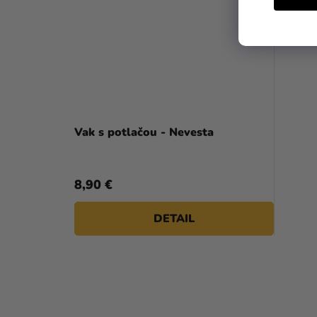
Vak s potlačou - Nevesta
8,90 €
DETAIL