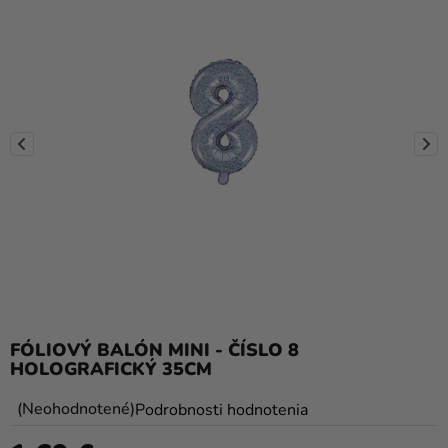
balóny
Svadba
Párty
Výzdoba
a
doplnky
Karnevalové
kostýmy a
masky
Oblečenie
FÓLIOVÝ BALÓN MINI - ČÍSLO 8
Pečenie
HOLOGRAFICKÝ 35CM
Novinky
Priemerné
Neohodnotené
Podrobnosti hodnotenia
Darčeky
hodnotenie