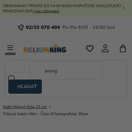
Prejsť
OBJEDNÁVKY PRIJATÉ DO 14:00 BUDÚ DORUČENÉ NASLEDUJÚCI
na
PRACOVNÝ DEŇ
Viac informácií
obsah
02/33 070 404
N
K
HĽADAŤ
Nožnicové
stany
Malé fóliové čísla 33 cm
Kanekalon
Fóliový balón Mini - Číslo 8 holografický 35cm
Hélium
a