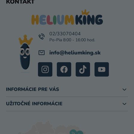
KONTAKT
Á
P
Ä
T
I
02/33070404
E
info
@
heliumking.sk
INFORMÁCIE PRE VÁS
UŽITOČNÉ INFORMÁCIE