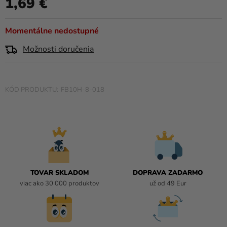
1,69 €
a merch
produktu
Jednotková cena:
je
Sviatky
0,0
Momentálne nedostupné
z
Kreatívne
Možnosti doručenia
5
potreby
hviezdičiek.
Personalizované
produkty
FB10H-8-018
Témy
Výpredaj
O
nás
TOVAR SKLADOM
DOPRAVA ZADARMO
Párty
viac ako 30 000 produktov
už od 49 Eur
Blog
Kontakt