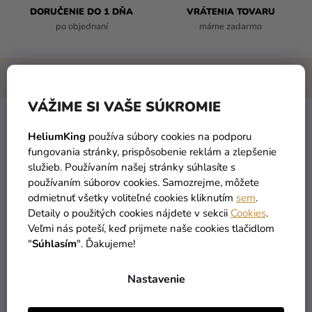
DORUČENIE DO 1 DŇA
VRÁTENIA TOVARU
po objednaní
máme zadarmo
VÁŽIME SI VAŠE SÚKROMIE
Fóliový balón Mini - Číslo 8 holografický
HeliumKing
používa súbory cookies na podporu
fungovania stránky, prispôsobenie reklám a zlepšenie
počet: 1 ks
služieb. Používaním našej stránky súhlasíte s
rozmer: 35 cm
používaním súborov cookies. Samozrejme, môžete
NIE sú vhodné na nafukovanie héliom
odmietnuť všetky voliteľné cookies kliknutím
sem
.
Detaily o použitých cookies nájdete v sekcii
Cookies
.
Mini
fóliové číslo
je skvelou
dekoráciou
na každú
party
Veľmi nás poteší, keď prijmete naše cookies tlačidlom
alebo
narodeninovú oslavu.
Vytvorte zaujímavú a jedinečnú
"
Súhlasím
". Ďakujeme!
party výzdobu.
Tieto
fóliové balóny
nie sú vhodné na
nafúkanie héliom, no aj napriek tomu s nimi môžete vytvoriť
Nastavenie
úžasnú atmosféru. Dajú sa tiež použiť ako
rekvizita na
fotenie.