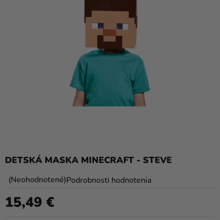
balóny
Svadba
Párty
Výzdoba
a
doplnky
Karnevalové
kostýmy a
masky
Oblečenie
DETSKÁ MASKA MINECRAFT - STEVE
Pečenie
Priemerné
Neohodnotené
Podrobnosti hodnotenia
hodnotenie
Novinky
15,49 €
produktu
Jednotková cena:
Darčeky
je