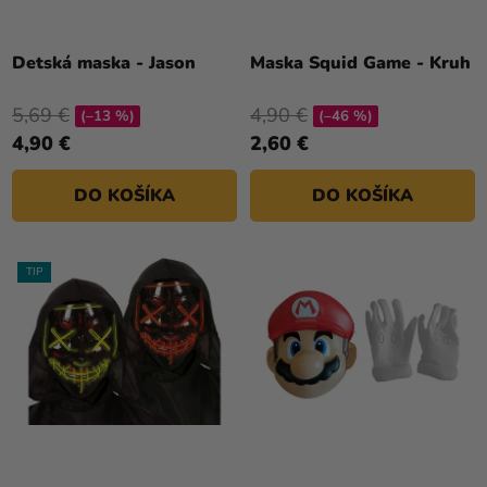
Detská maska - Jason
Maska Squid Game - Kruh
5,69 €
4,90 €
(–13 %)
(–46 %)
4,90 €
2,60 €
DO KOŠÍKA
DO KOŠÍKA
TIP