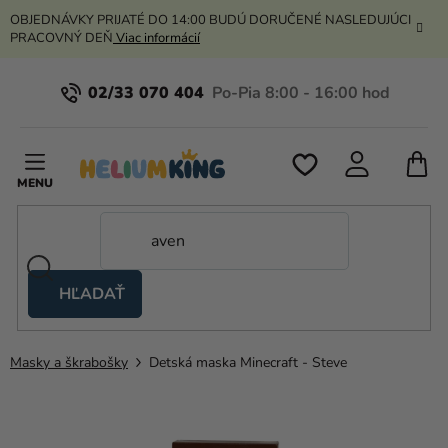
Prejsť
OBJEDNÁVKY PRIJATÉ DO 14:00 BUDÚ DORUČENÉ NASLEDUJÚCI
na
PRACOVNÝ DEŇ
Viac informácií
obsah
02/33 070 404
N
K
HĽADAŤ
Nožnicové
stany
Masky a škrabošky
Detská maska Minecraft - Steve
Kanekalon
Hélium
a