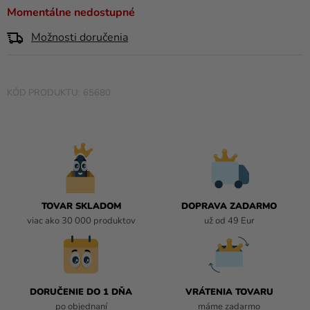
a merch
0,0
Momentálne nedostupné
z
Sviatky
Možnosti doručenia
5
hviezdičiek.
Kreatívne
potreby
65680
Personalizované
produkty
Témy
Výpredaj
O
TOVAR SKLADOM
DOPRAVA ZADARMO
nás
viac ako 30 000 produktov
už od 49 Eur
Párty
Blog
Kontakt
DORUČENIE DO 1 DŇA
VRÁTENIA TOVARU
po objednaní
máme zadarmo