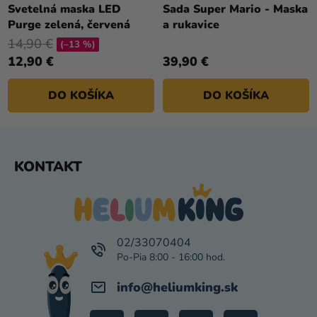
Svetelná maska LED
Sada Super Mario - Maska
Purge zelená, červená
a rukavice
14,90 €
(–13 %)
12,90 €
39,90 €
DO KOŠÍKA
DO KOŠÍKA
Z
KONTAKT
Á
P
Ä
T
I
02/33070404
E
info
@
heliumking.sk