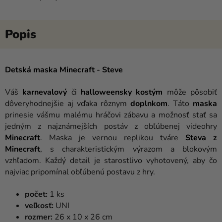
Detská maska Minecraft - Steve
Váš
karnevalový
či
halloweensky
kostým
môže pôsobiť
dôveryhodnejšie aj vďaka rôznym
doplnkom
. Táto
maska
prinesie vášmu malému hráčovi zábavu a možnosť stať sa
jedným z najznámejších postáv z obľúbenej videohry
Minecraft
. Maska je vernou replikou tváre
Steva z
Minecraft
, s charakteristickým výrazom a blokovým
vzhľadom. Každý detail je starostlivo vyhotovený, aby čo
najviac pripomínal obľúbenú postavu z hry.
počet:
1 ks
veľkosť:
UNI
rozmer:
26 x 10 x 26 cm