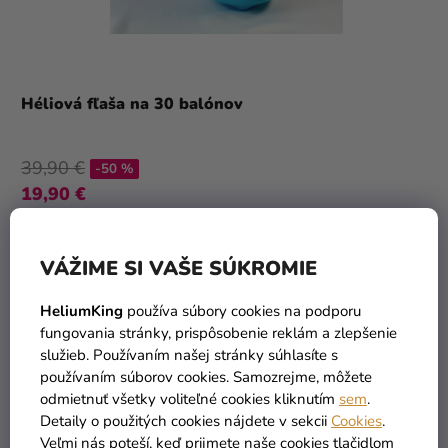
Héliová fľaša na 30 balónov
39,90 €
-50 %
19,90 €
DO KOŠÍKA
VÁŽIME SI VAŠE SÚKROMIE
TIP
HeliumKing
používa súbory cookies na podporu
fungovania stránky, prispôsobenie reklám a zlepšenie
služieb. Používaním našej stránky súhlasíte s
používaním súborov cookies. Samozrejme, môžete
odmietnuť všetky voliteľné cookies kliknutím
sem
.
Detaily o použitých cookies nájdete v sekcii
Cookies
.
Veľmi nás poteší, keď prijmete naše cookies tlačidlom