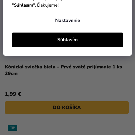
"
Súhlasím
". Ďakujeme!
Nastavenie
Súhlasím
Kónická sviečka biela - Prvé sväté prijímanie 1 ks
29cm
1,99 €
DO KOŠÍKA
TIP