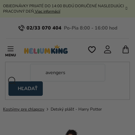
Prejsť
OBJEDNÁVKY PRIJATÉ DO 14:00 BUDÚ DORUČENÉ NASLEDUJÚCI
na
PRACOVNÝ DEŇ
Viac informácií
obsah
02/33 070 404
N
K
HĽADAŤ
Nožnicové
stany
Kostýmy pre chlapcov
Detský plášť - Harry Potter
Kanekalon
Hélium
a