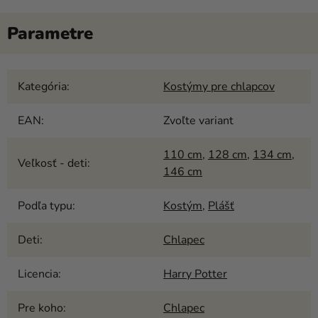
Kategória
:
Kostýmy pre chlapcov
EAN
:
Zvoľte variant
110 cm
,
128 cm
,
134 cm
,
Veľkosť - deti
:
146 cm
Podľa typu
:
Kostým
,
Plášť
Deti
:
Chlapec
Licencia
:
Harry Potter
Pre koho
:
Chlapec