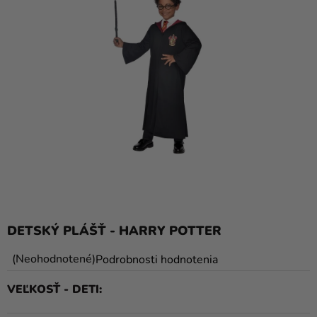
balóny
Svadba
Párty
Výzdoba
a
doplnky
Karnevalové
kostýmy a
masky
Oblečenie
DETSKÝ PLÁŠŤ - HARRY POTTER
Pečenie
Priemerné
Neohodnotené
Podrobnosti hodnotenia
hodnotenie
Novinky
VEĽKOSŤ - DETI
produktu
Darčeky
je