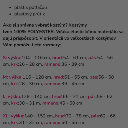
plášť s potlačou
plastový prútik
Ako si správne vybrať kostým? Kostýmy
tvorí 100% POLYESTER. Vďaka elastickému materiálu sa
dajú prispôsobiť. V orientácií vo veľkostiach kostýmov
Vám pomôžu tieto rozmery:
S: výška
:104 - 116 cm,
hruď
:54 - 61 cm,
pás
:54 - 56
cm,
krk
:26 - 28 cm,
rameno
:36 - 39 cm
M:
výška
:116 - 128 cm,
hruď
:61 - 65 cm,
pás
:56 - 58
cm,
krk
:28 - 30 cm,
rameno
:39 - 45 cm
L:
výška
:128 - 140 cm,
hruď
:65 - 71 cm,
pás
:58 - 62
cm,
krk
:30 - 31 m,
rameno
:45 - 50 cm
XL:
výška
:140 - 152 cm,
hruď
:72 - 78 cm,
pás
:62 - 66
cm,
krk
:31 - 32 cm,
rameno
:50 - 55 cm