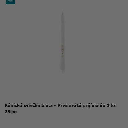
TIP
Kónická sviečka biela - Prvé sväté prijímanie 1 ks
29cm