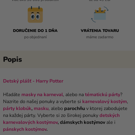
DORUČENIE DO 1 DŇA
VRÁTENIA TOVARU
po objednaní
máme zadarmo
Detský plášť - Harry Potter
Hľadáte
masky na karneval
, alebo na
tématickú párty
?
Nazrite do našej ponuky a vyberte si
karnevalový
kostým
,
párty
klobúk
,
masku
, alebo
parochňu
v ktorej zabodujete
na každej párty. Vyberte si zo širokej ponuky
detských
karnevalových kostýmov
,
dámskych kostýmov
ale i
pánskych kostýmov
.