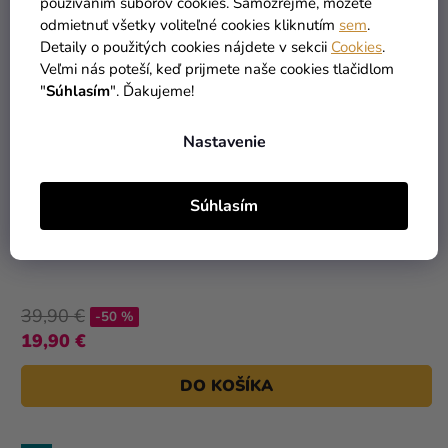
používaním súborov cookies. Samozrejme, môžete
odmietnuť všetky voliteľné cookies kliknutím
sem
.
Detaily o použitých cookies nájdete v sekcii
Cookies
.
Veľmi nás poteší, keď prijmete naše cookies tlačidlom
"
Súhlasím
". Ďakujeme!
Nastavenie
Súhlasím
Héliová fľaša na 30 balónov
39,90 €
-50 %
19,90 €
DO KOŠÍKA