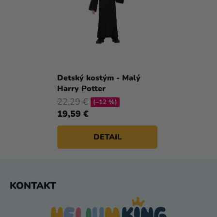
Priemerné
hodnotenie
Detský kostým - Malý
produktu
Harry Potter
je
22,29 €
(–12 %)
5,0
19,59 €
z
5
DETAIL
hviezdičiek.
Z
KONTAKT
Á
P
Ä