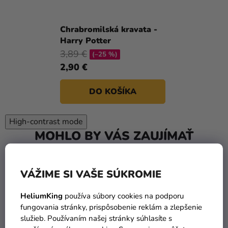
Chrabromilská kravata -
Harry Potter
3,89 €
(–25 %)
2,90 €
DO KOŠÍKA
High-contrast mode
MOHLO BY VÁS ZAUJÍMAŤ
VÁŽIME SI VAŠE SÚKROMIE
HeliumKing
používa súbory cookies na podporu
fungovania stránky, prispôsobenie reklám a zlepšenie
služieb. Používaním našej stránky súhlasíte s