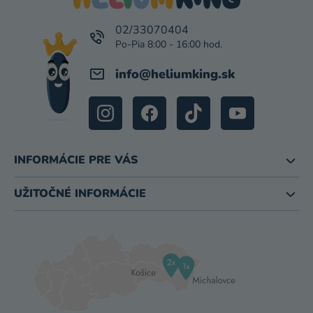
T
I
02/33070404
E
info
@
heliumking.sk
INFORMÁCIE PRE VÁS
UŽITOČNÉ INFORMÁCIE