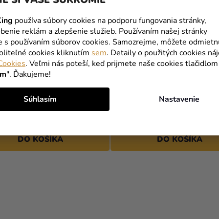
ing
používa súbory cookies na podporu fungovania stránky,
benie reklám a zlepšenie služieb. Používaním našej stránky
te s používaním súborov cookies. Samozrejme, môžete odmietn
oliteľné cookies kliknutím
sem
. Detaily o použitých cookies ná
Cookies
. Veľmi nás poteší, keď prijmete naše cookies tlačidlom
ím
". Ďakujeme!
alizované zápichy do
Personalizovaný narodenino
ov - Lemon party
- Lemon party
Súhlasím
Nastavenie
49,90 €
(–8 %)
45,90 €
DO KOŠÍKA
DO KOŠÍKA
O
V
L
Á