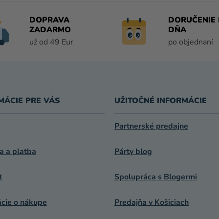
D
A
DOPRAVA
DORUČENIE 
C
ZADARMO
DŇA
I
už od 49 Eur
po objednaní
E
P
R
V
K
MÁCIE PRE VÁS
UŽITOČNÉ INFORMÁCIE
Y
V
Ý
Partnerské predajne
P
I
a a platba
Párty blog
S
U
t
Spolupráca s Blogermi
ácie o nákupe
Predajňa v Košiciach