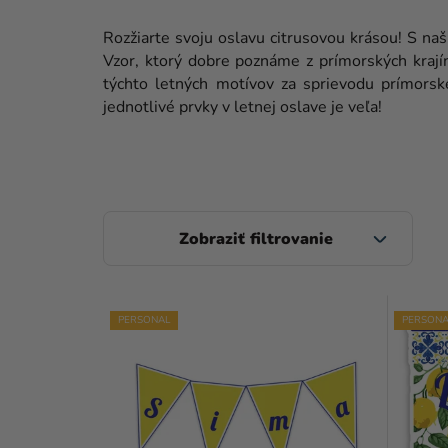
Rozžiarte svoju oslavu citrusovou krásou! S n
Vzor, ktorý dobre poznáme z prímorských krají
týchto letných motívov za sprievodu prímors
jednotlivé prvky v letnej oslave je veľa!
B
O
Č
V
N
PERSONAL
PERSONA
Ý
Ý
P
P
I
A