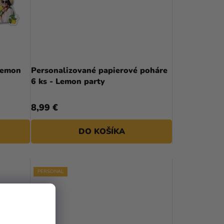
P
R
O
D
Personalizované papierové poháre
6 ks - Lemon party
U
K
8,99 €
T
DO KOŠÍKA
O
V
PERSONAL