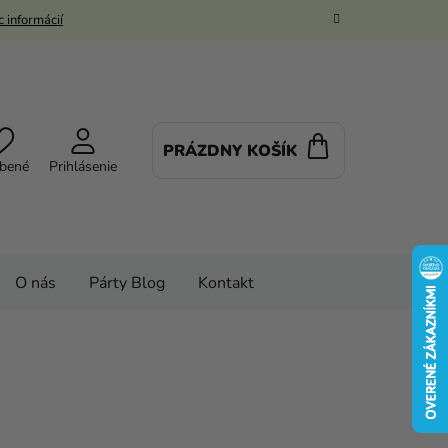
 informácií
PRÁZDNY KOŠÍK
NÁKUPNÝ
bené
Prihlásenie
KOŠÍK
O nás
Párty Blog
Kontakt