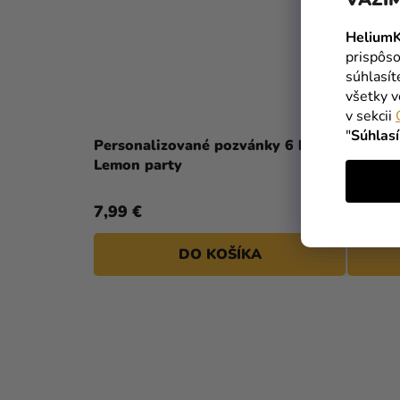
HeliumK
prispôso
súhlasí
všetky v
v sekcii
"
Súhlas
Personalizované pozvánky 6 ks -
Person
Lemon party
koláčik
7,99 €
6,59 €
DO KOŠÍKA