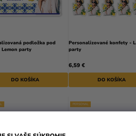
alizovaná podložka pod
Personalizované konfety - Lemon
tanier - Lemon party
party
6,59 €
DO KOŠÍKA
DO KOŠÍKA
L
PERSONAL
E SI VAŠE SÚKROMIE