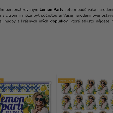
aším personalizovaným
Lemon Party
setom budú vaše narodenin
n s citrónmi môže byť súčasťou aj Vašej narodeninovej oslav
kej hudby a krásnych iných
doplnkov
, ktoré takisto nájdete
L
PERSONAL