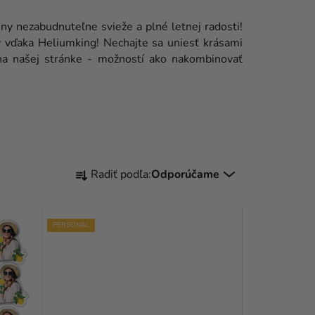
y nezabudnuteľne svieže a plné letnej radosti!
y vďaka Heliumking! Nechajte sa uniesť krásami
 na našej stránke - možností ako nakombinovať
R
Radiť podľa:
Odporúčame
A
D
PERSONAL
E
N
I
E