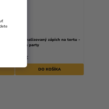
uť
jdete
vý set
Personalizovaný zápich na tortu -
Lemon party
4,59 €
DO KOŠÍKA