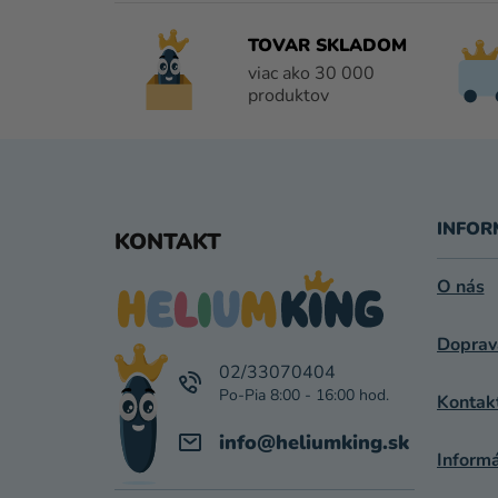
TOVAR SKLADOM
viac ako 30 000
produktov
Z
Á
INFOR
KONTAKT
P
O nás
Ä
Doprav
T
02/33070404
I
Kontak
E
info
@
heliumking.sk
Inform