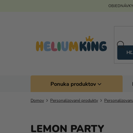
Prejsť
OBJEDNÁVKY
na
obsah
HĽ
Ponuka produktov
Domov
Personalizované produkty
Personalizovan
LEMON PARTY