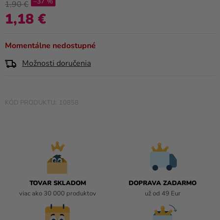
–37 %
a merch
produktu
1,90 €
je
1,18 €
Jednotková cena:
Sviatky
0,0
z
Kreatívne
Momentálne nedostupné
5
potreby
hviezdičiek.
Možnosti doručenia
Personalizované
produkty
10858
Témy
Výpredaj
O
nás
Párty
TOVAR SKLADOM
DOPRAVA ZADARMO
Blog
viac ako 30 000 produktov
už od 49 Eur
Kontakt