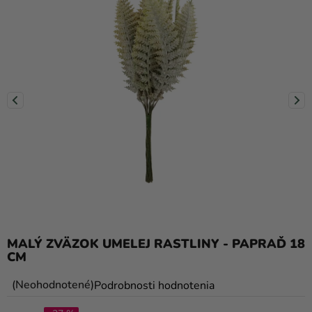
balóny
Svadba
Párty
Výzdoba
a
doplnky
Karnevalové
kostýmy a
masky
Oblečenie
MALÝ ZVÄZOK UMELEJ RASTLINY - PAPRAĎ 18
Pečenie
CM
Novinky
Priemerné
Neohodnotené
Podrobnosti hodnotenia
Darčeky
hodnotenie