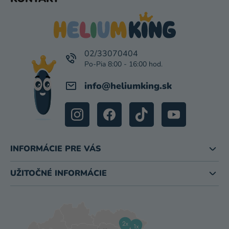
Á
P
Ä
T
I
02/33070404
E
info
@
heliumking.sk
INFORMÁCIE PRE VÁS
UŽITOČNÉ INFORMÁCIE