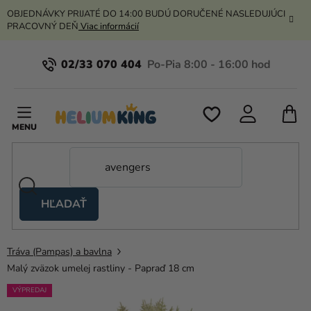
Prejsť
OBJEDNÁVKY PRIJATÉ DO 14:00 BUDÚ DORUČENÉ NASLEDUJÚCI
na
PRACOVNÝ DEŇ
Viac informácií
obsah
02/33 070 404
N
K
HĽADAŤ
Nožnicové
stany
Tráva (Pampas) a bavlna
Kanekalon
Malý zväzok umelej rastliny - Papraď 18 cm
Hélium
VÝPREDAJ
a