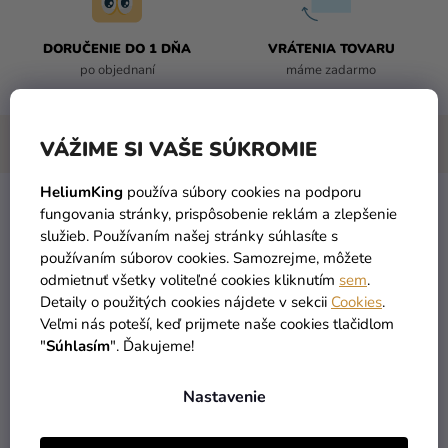
DORUČENIE DO 1 DŇA
VRÁTENIA TOVARU
po objednaní
máme zadarmo
VÁŽIME SI VAŠE SÚKROMIE
HeliumKing
používa súbory cookies na podporu
fungovania stránky, prispôsobenie reklám a zlepšenie
Malý zväzok umelej rastliny - Papraď
služieb. Používaním našej stránky súhlasíte s
používaním súborov cookies. Samozrejme, môžete
Papraď
je dokonalým doplnkom pre tých, ktorí chcú dodať
odmietnuť všetky voliteľné cookies kliknutím
sem
.
interiéru kúsok prírody bez náročnej starostlivosti.
Detaily o použitých cookies nájdete v sekcii
Cookies
.
Realisticky vyzerajúca
rastlina
sa hodí do akéhokoľvek
Veľmi nás poteší, keď prijmete naše cookies tlačidlom
interiéru. Vďaka jej kompaktnému rozmeru a detailnému
"
Súhlasím
". Ďakujeme!
spracovaniu je ideálnou dekoráciou alebo ako súčasť väčších
aranžmánov
.
Nastavenie
rozmer
: 18 cm