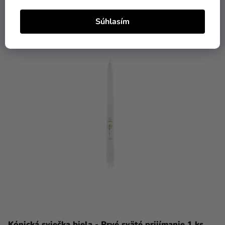
DO KOŠÍKA
Súhlasím
TIP
Kónická sviečka biela - Prvé sväté prijímanie 1 ks