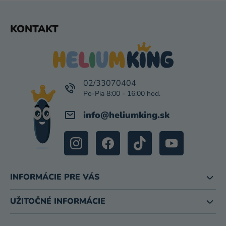
Z
KONTAKT
Á
P
Ä
T
I
02/33070404
E
info
@
heliumking.sk
INFORMÁCIE PRE VÁS
UŽITOČNÉ INFORMÁCIE