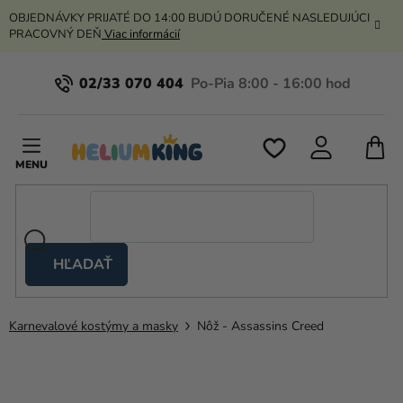
Prejsť
OBJEDNÁVKY PRIJATÉ DO 14:00 BUDÚ DORUČENÉ NASLEDUJÚCI
na
PRACOVNÝ DEŇ
Viac informácií
obsah
02/33 070 404
N
K
HĽADAŤ
Nožnicové
stany
Karnevalové kostýmy a masky
Nôž - Assassins Creed
Kanekalon
Hélium
a