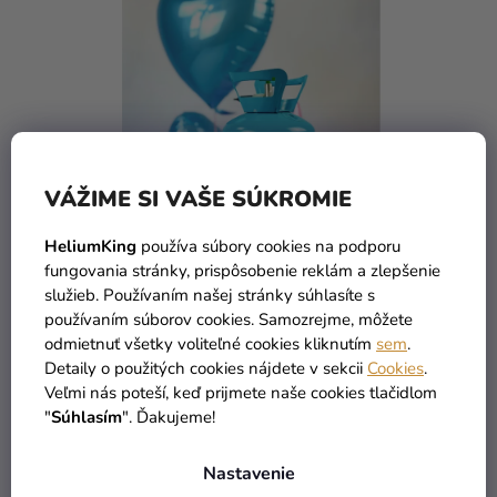
VÁŽIME SI VAŠE SÚKROMIE
HeliumKing
používa súbory cookies na podporu
fungovania stránky, prispôsobenie reklám a zlepšenie
služieb. Používaním našej stránky súhlasíte s
používaním súborov cookies. Samozrejme, môžete
odmietnuť všetky voliteľné cookies kliknutím
sem
.
Héliová fľaša na 30 balónov
Detaily o použitých cookies nájdete v sekcii
Cookies
.
Veľmi nás poteší, keď prijmete naše cookies tlačidlom
"
Súhlasím
". Ďakujeme!
39,90 €
-50 %
19,90 €
Nastavenie