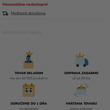
a merch
0,0
Momentálne nedostupné
z
Sviatky
Možnosti doručenia
5
hviezdičiek.
Kreatívne
potreby
156132
Personalizované
produkty
Témy
Výpredaj
O
TOVAR SKLADOM
DOPRAVA ZADARMO
nás
viac ako 30 000 produktov
už od 49 Eur
Párty
Blog
Kontakt
DORUČENIE DO 1 DŇA
VRÁTENIA TOVARU
po objednaní
máme zadarmo