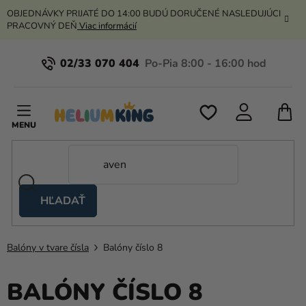
Prejsť
OBJEDNÁVKY PRIJATÉ DO 14:00 BUDÚ DORUČENÉ NASLEDUJÚCI
na
PRACOVNÝ DEŇ
Viac informácií
obsah
02/33 070 404
N
K
HĽADAŤ
Nožnicové
stany
Balóny v tvare čísla
Balóny číslo 8
Kanekalon
Hélium
BALÓNY ČÍSLO 8
a