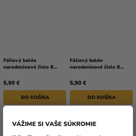
Fóliový balón
Fóliový balón
narodeninové číslo 8
narodeninové číslo 8
pastelovo-zelený 72 cm
ružovo-zlatý 86 cm
5,90 €
5,90 €
DO KOŠÍKA
DO KOŠÍKA
VÁŽIME SI VAŠE SÚKROMIE