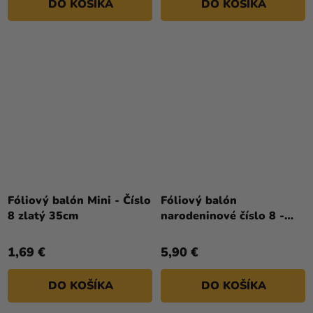
DO KOŠÍKA
DO KOŠÍKA
Fóliový balón Mini - Číslo
Fóliový balón
8 zlatý 35cm
narodeninové číslo 8 -
Oranžový s klobúčikom
86 cm
1,69 €
5,90 €
DO KOŠÍKA
DO KOŠÍKA