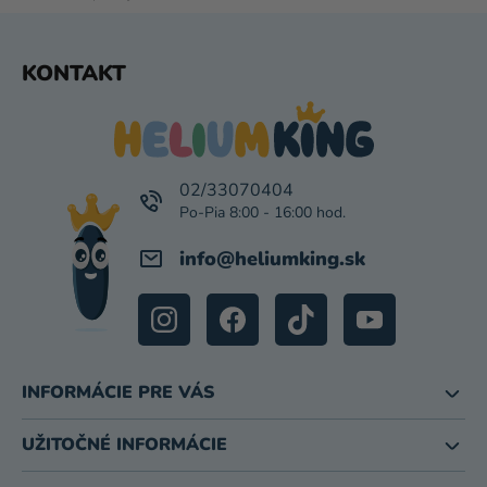
V
Ý
P
Z
KONTAKT
I
Á
S
P
U
Ä
T
I
02/33070404
E
info
@
heliumking.sk
INFORMÁCIE PRE VÁS
UŽITOČNÉ INFORMÁCIE