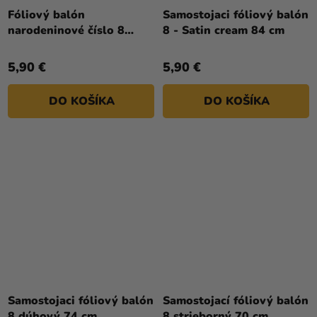
Fóliový balón
Samostojaci fóliový balón
narodeninové číslo 8
8 - Satin cream 84 cm
zlatý 86cm
5,90 €
5,90 €
DO KOŠÍKA
DO KOŠÍKA
Samostojaci fóliový balón
Samostojací fóliový balón
8 dúhový 74 cm
8 strieborný 70 cm