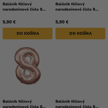
a merch
T
Balónik fóliový
Balónik fóliový
narodeninové číslo 8
narodeninové číslo 8
O
Sviatky
biely 86 cm
červený 86 cm
V
Kreatívne
5,90 €
5,90 €
potreby
DO KOŠÍKA
DO KOŠÍKA
Personalizované
produkty
Témy
Výpredaj
O
nás
Párty
Blog
Balónik fóliový
Balónik fóliový
Kontakt
narodeninové číslo 8
narodeninové číslo 8