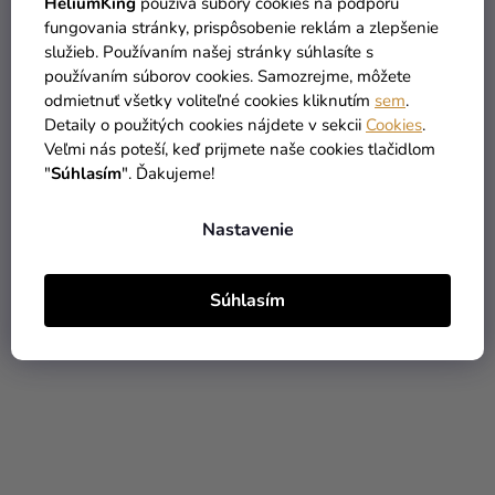
HeliumKing
používa súbory cookies na podporu
fungovania stránky, prispôsobenie reklám a zlepšenie
služieb. Používaním našej stránky súhlasíte s
používaním súborov cookies. Samozrejme, môžete
odmietnuť všetky voliteľné cookies kliknutím
sem
.
Detaily o použitých cookies nájdete v sekcii
Cookies
.
Veľmi nás poteší, keď prijmete naše cookies tlačidlom
Fóliový balón
Fóliový balón
"
Súhlasím
". Ďakujeme!
narodeninové číslo 8
narodeninové číslo 8
ružový 86cm
strieborný 86cm
Nastavenie
5,90 €
5,90 €
Súhlasím
DO KOŠÍKA
DO KOŠÍKA