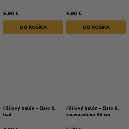
ružovo-zlatý 86 cm
strieborný 86 cm
5,90 €
5,90 €
DO KOŠÍKA
DO KOŠÍKA
Fóliový balón - číslo 8,
Fóliový balón - číslo 8,
had
tmavozelené 85 cm