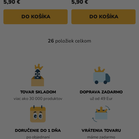
5,90 €
5,90 €
DO KOŠÍKA
DO KOŠÍKA
26
položiek celkom
O
V
L
Á
D
A
C
I
TOVAR SKLADOM
DOPRAVA ZADARMO
E
viac ako 30 000 produktov
už od 49 Eur
P
R
V
K
DORUČENIE DO 1 DŇA
VRÁTENIA TOVARU
Y
po objednaní
máme zadarmo