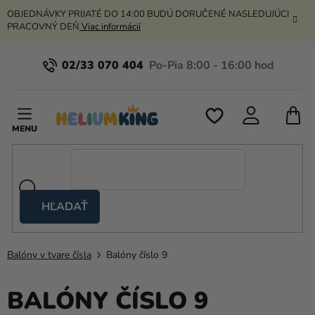
Prejsť
OBJEDNÁVKY PRIJATÉ DO 14:00 BUDÚ DORUČENÉ NASLEDUJÚCI
na
PRACOVNÝ DEŇ
Viac informácií
obsah
02/33 070 404
N
K
HĽADAŤ
Nožnicové
stany
Balóny v tvare čísla
Balóny číslo 9
Kanekalon
Hélium
BALÓNY ČÍSLO 9
a