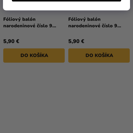
Fóliový balón
Fóliový balón
narodeninové číslo 9
narodeninové číslo 9
pastelovo-zelený 72 cm
ružový 86cm
5,90 €
5,90 €
DO KOŠÍKA
DO KOŠÍKA