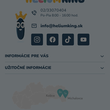
T
I
02/33070404
E
info
@
heliumking.sk
INFORMÁCIE PRE VÁS
UŽITOČNÉ INFORMÁCIE