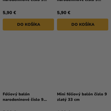
svetlomodrý 86 cm
svetloružový 72 cm
5,90 €
5,90 €
DO KOŠÍKA
DO KOŠÍKA
Fóliový balón
Mini fóliový balón číslo 9
narodeninové číslo 9
zlatý 33 cm
zlatý 86cm