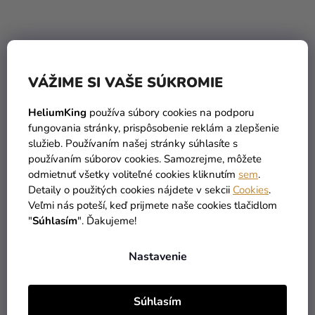
Fóliový balón
Fóliový balón
VÁŽIME SI VAŠE SÚKROMIE
narodeninové číslo 9
narodeninové číslo 9
béžový 72 cm
čierny 86 cm
HeliumKing
používa súbory cookies na podporu
5,90 €
5,90 €
fungovania stránky, prispôsobenie reklám a zlepšenie
služieb. Používaním našej stránky súhlasíte s
používaním súborov cookies. Samozrejme, môžete
DO KOŠÍKA
DO KOŠÍKA
odmietnuť všetky voliteľné cookies kliknutím
sem
.
Detaily o použitých cookies nájdete v sekcii
Cookies
.
Veľmi nás poteší, keď prijmete naše cookies tlačidlom
"
Súhlasím
". Ďakujeme!
Nastavenie
Súhlasím