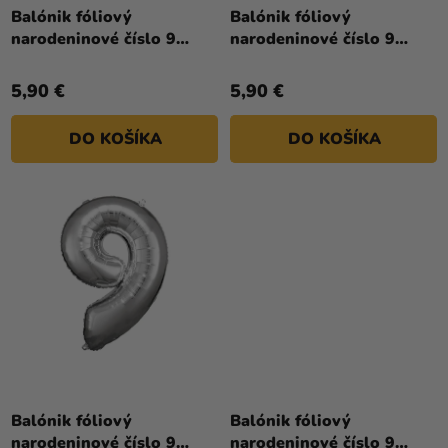
a merch
T
Balónik fóliový
Balónik fóliový
narodeninové číslo 9
narodeninové číslo 9
O
Sviatky
biely 86 cm
červený 86 cm
V
Kreatívne
5,90 €
5,90 €
potreby
DO KOŠÍKA
DO KOŠÍKA
Personalizované
produkty
Témy
Výpredaj
O
nás
Párty
Blog
Priemerné
hodnotenie
Balónik fóliový
Balónik fóliový
Kontakt
produktu
narodeninové číslo 9
narodeninové číslo 9