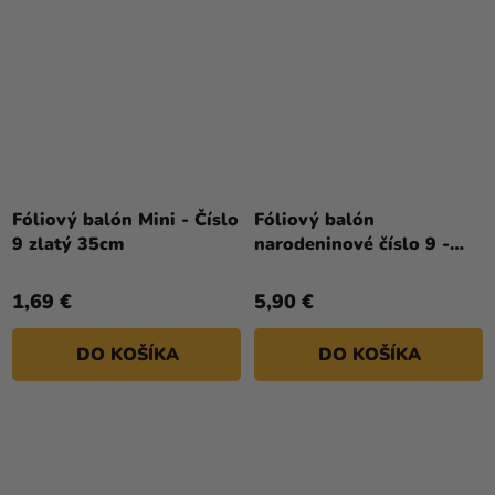
Fóliový balón Mini - Číslo
Fóliový balón
9 zlatý 35cm
narodeninové číslo 9 -
Krémový s klobúčikom 86
cm
1,69 €
5,90 €
DO KOŠÍKA
DO KOŠÍKA