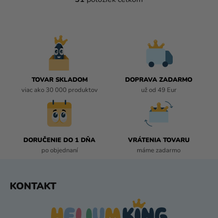
O
V
L
Á
D
A
C
I
TOVAR SKLADOM
DOPRAVA ZADARMO
E
viac ako 30 000 produktov
už od 49 Eur
P
R
V
K
DORUČENIE DO 1 DŇA
VRÁTENIA TOVARU
Y
po objednaní
máme zadarmo
V
Ý
P
Z
KONTAKT
I
Á
S
P
U
Ä