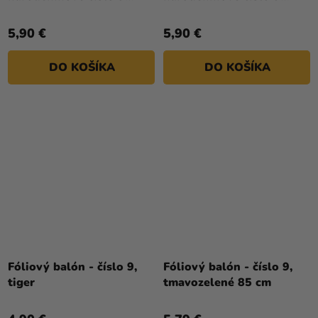
je
strieborný
zlatý 86cm
5,0
5,90 €
5,90 €
z
5
DO KOŠÍKA
DO KOŠÍKA
hviezdičiek.
Fóliový balón - číslo 9,
Fóliový balón - číslo 9,
tiger
tmavozelené 85 cm