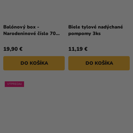
Balónový box -
Biele tylové nadýchané
Narodeninové číslo 70
pompomy 3ks
biely 86 cm
19,90 €
11,19 €
DO KOŠÍKA
DO KOŠÍKA
VÝPREDAJ