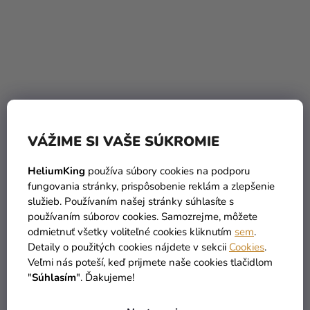
Balónový box -
Balónový box -
Narodeninové číslo 30
Narodeninové číslo 40
VÁŽIME SI VAŠE SÚKROMIE
biely 86 cm
biely 86 cm
HeliumKing
používa súbory cookies na podporu
19,90 €
19,90 €
fungovania stránky, prispôsobenie reklám a zlepšenie
služieb. Používaním našej stránky súhlasíte s
DO KOŠÍKA
DO KOŠÍKA
používaním súborov cookies. Samozrejme, môžete
odmietnuť všetky voliteľné cookies kliknutím
sem
.
Detaily o použitých cookies nájdete v sekcii
Cookies
.
Veľmi nás poteší, keď prijmete naše cookies tlačidlom
"
Súhlasím
". Ďakujeme!