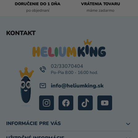
P
DORUČENIE DO 1 DŇA
VRÁTENIA TOVARU
I
po objednaní
máme zadarmo
S
U
Z
KONTAKT
Á
P
Ä
T
I
02/33070404
E
info
@
heliumking.sk
INFORMÁCIE PRE VÁS