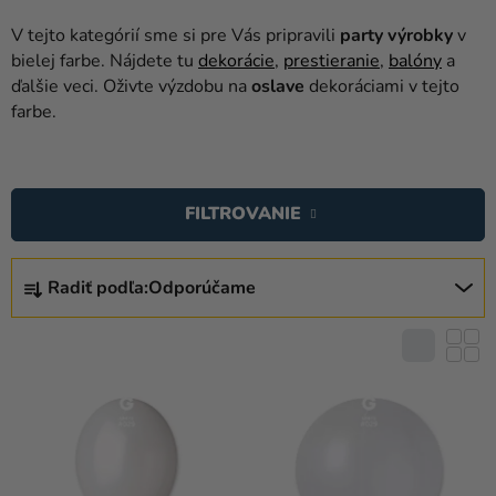
balóny
V tejto kategórií sme si pre Vás pripravili
party výrobky
v
Svadba
bielej farbe. Nájdete tu
dekorácie
,
prestieranie
,
balóny
a
ďalšie veci. Oživte výzdobu na
oslave
dekoráciami v tejto
Párty
farbe.
Výzdoba
V
a
Ý
doplnky
FILTROVANIE
P
Karnevalové
I
R
kostýmy a
S
Radiť podľa:
Odporúčame
A
masky
P
D
R
Oblečenie
E
O
N
Pečenie
D
I
U
Novinky
E
K
P
Darčeky
T