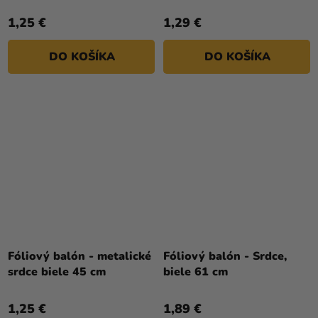
5,0
1,25 €
1,29 €
z
5
DO KOŠÍKA
DO KOŠÍKA
hviezdičiek.
Fóliový balón - metalické
Fóliový balón - Srdce,
srdce biele 45 cm
biele 61 cm
1,25 €
1,89 €