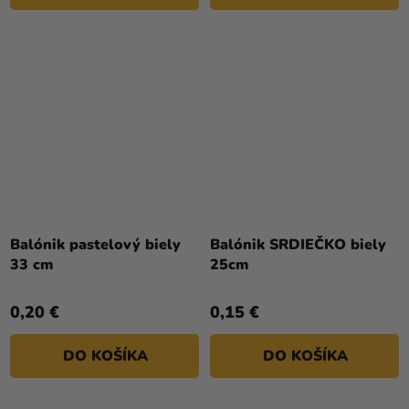
Priemerné
hodnotenie
Balónik pastelový biely
Balónik SRDIEČKO biely
produktu
33 cm
25cm
je
4,5
0,20 €
0,15 €
z
5
DO KOŠÍKA
DO KOŠÍKA
hviezdičiek.