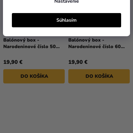
Nastavenie
Súhlasím
Balónový box -
Balónový box -
Narodeninové číslo 50
Narodeninové číslo 60
biely 86 cm
biely 86 cm
19,90 €
19,90 €
DO KOŠÍKA
DO KOŠÍKA