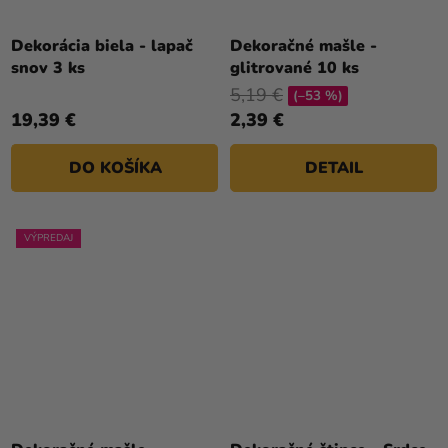
Dekorácia biela - lapač
Dekoračné mašle -
snov 3 ks
glitrované 10 ks
5,19 €
(–53 %)
19,39 €
2,39 €
DO KOŠÍKA
DETAIL
VÝPREDAJ