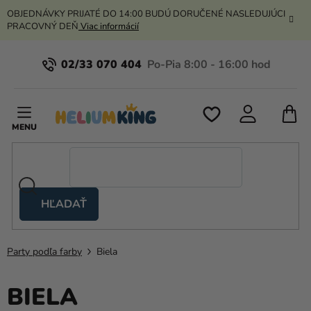
Prejsť
OBJEDNÁVKY PRIJATÉ DO 14:00 BUDÚ DORUČENÉ NASLEDUJÚCI
na
PRACOVNÝ DEŇ
Viac informácií
obsah
02/33 070 404
N
K
HĽADAŤ
Nožnicové
stany
Party podľa farby
Biela
Kanekalon
Hélium
BIELA
a