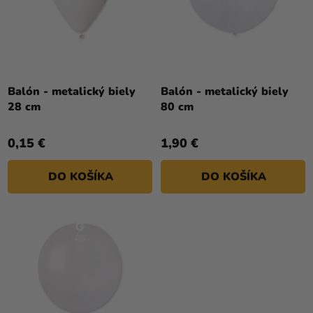
R
a merch
O
O
V
Sviatky
D
U
Kreatívne
K
potreby
T
Balón - metalický biely
Balón - metalický biely
Personalizované
28 cm
80 cm
O
produkty
V
0,15 €
1,90 €
Témy
DO KOŠÍKA
DO KOŠÍKA
Výpredaj
O
nás
Párty
Blog
Kontakt