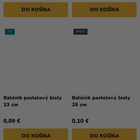
5
DO KOŠÍKA
DO KOŠÍKA
hviezdičiek.
TIP
PROFI
Priemerné
hodnotenie
Balónik pastelový biely
Balónik pastelový biely
produktu
13 cm
26 cm
je
4,8
0,09 €
0,10 €
z
5
DO KOŠÍKA
DO KOŠÍKA
hviezdičiek.