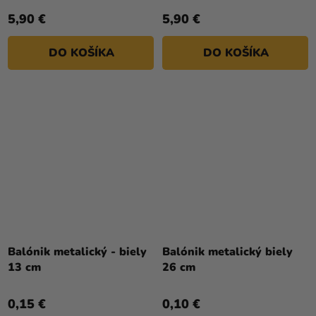
5,90 €
5,90 €
DO KOŠÍKA
DO KOŠÍKA
Priemerné
hodnotenie
Balónik metalický - biely
Balónik metalický biely
produktu
13 cm
26 cm
je
4,8
0,15 €
0,10 €
z