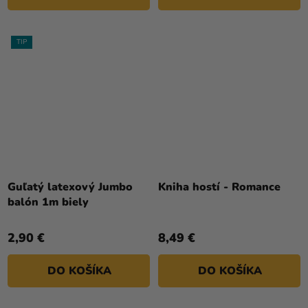
TIP
Priemerné
hodnotenie
Guľatý latexový Jumbo
Kniha hostí - Romance
produktu
balón 1m biely
je
4,0
2,90 €
8,49 €
z
5
DO KOŠÍKA
DO KOŠÍKA
hviezdičiek.