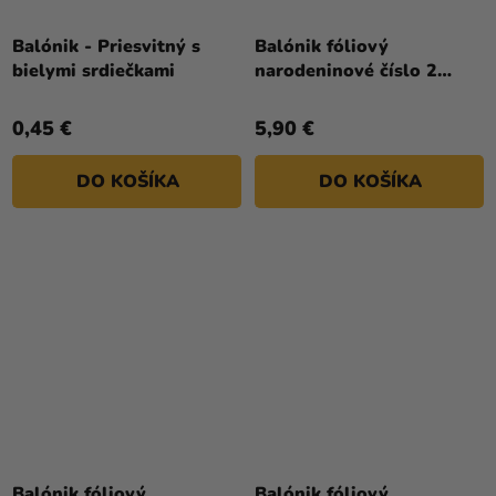
Balónik - Priesvitný s
Balónik fóliový
bielymi srdiečkami
narodeninové číslo 2
biely 86 cm
0,45 €
5,90 €
DO KOŠÍKA
DO KOŠÍKA
Balónik fóliový
Balónik fóliový