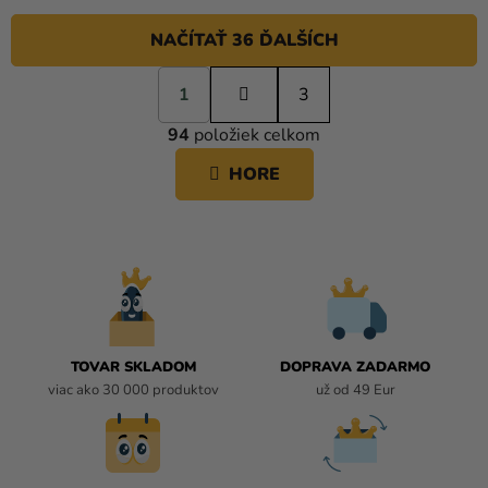
NAČÍTAŤ 36 ĎALŠÍCH
S
1
t
3
O
r
94
položiek celkom
á
V
n
L
HORE
k
Á
o
D
v
A
a
C
n
i
I
e
E
P
R
TOVAR SKLADOM
DOPRAVA ZADARMO
V
viac ako 30 000 produktov
už od 49 Eur
K
Y
V
Ý