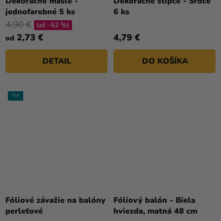
Dekoračné mašle -
Dekoračné štipce - Srdce
jednofarebné 5 ks
6 ks
4,90 €
(až –52 %)
2,73 €
4,79 €
od
DETAIL
DO KOŠÍKA
TIP
Priemerné
hodnotenie
Fóliové závažie na balóny
Fóliový balón - Biela
produktu
perleťové
hviezda, matná 48 cm
je