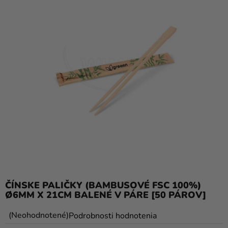
balóny
Svadba
Párty
Výzdoba
a
doplnky
Karnevalové
kostýmy a
masky
Oblečenie
Pečenie
ČÍNSKE PALIČKY (BAMBUSOVÉ FSC 100%)
Ø6MM X 21CM BALENÉ V PÁRE [50 PÁROV]
Novinky
Priemerné
Neohodnotené
Podrobnosti hodnotenia
Darčeky
hodnotenie