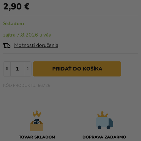
a merch
2,90 €
produktu
Jednotková cena:
je
Sviatky
0,0
Skladom
Kreatívne
z
potreby
zajtra 7.8.2026 u vás
5
hviezdičiek.
Možnosti doručenia
Personalizované
produkty
Témy
Výpredaj
66725
O
nás
Párty
Blog
Kontakt
TOVAR SKLADOM
DOPRAVA ZADARMO