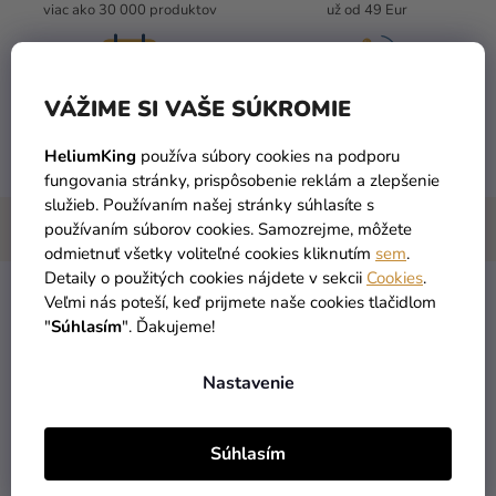
viac ako 30 000 produktov
už od 49 Eur
VÁŽIME SI VAŠE SÚKROMIE
DORUČENIE DO 1 DŇA
VRÁTENIA TOVARU
po objednaní
máme zadarmo
HeliumKing
používa súbory cookies na podporu
fungovania stránky, prispôsobenie reklám a zlepšenie
služieb. Používaním našej stránky súhlasíte s
používaním súborov cookies. Samozrejme, môžete
odmietnuť všetky voliteľné cookies kliknutím
sem
.
Detaily o použitých cookies nájdete v sekcii
Cookies
.
Veľmi nás poteší, keď prijmete naše cookies tlačidlom
Objavte radosť zo stolovania s našimi veselými čínskymi
"
Súhlasím
". Ďakujeme!
paličkami! Tieto bambusové krásky, s priemerom 6 mm a
dĺžkou 21 cm, sú ideálnym spoločníkom pre vaše
Nastavenie
kulinárske dobrodružstvá. Balené v pároch, v praktickom
balení po 50 párov, sú pripravené priniesť do vašej kuchyne
štipku ázijskej atmosféry. Udržateľné a certifikované FSC,
Súhlasím
naše paličky sú nielen šetrné k prírode, ale aj k vašej
peňaženke. Pripravte sa na zábavné stolovanie plné chutí a