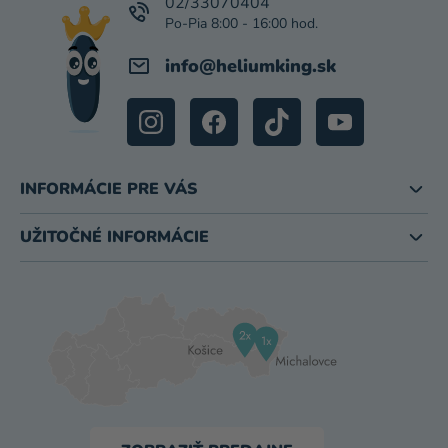
I
02/33070404
E
info
@
heliumking.sk
INFORMÁCIE PRE VÁS
UŽITOČNÉ INFORMÁCIE