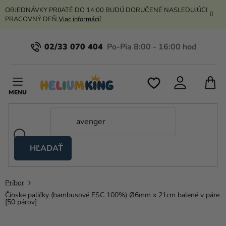
Prejsť
OBJEDNÁVKY PRIJATÉ DO 14:00 BUDÚ DORUČENÉ NASLEDUJÚCI
na
PRACOVNÝ DEŇ
Viac informácií
obsah
02/33 070 404
N
K
HĽADAŤ
Nožnicové
stany
Príbor
Kanekalon
Čínske paličky (bambusové FSC 100%) Ø6mm x 21cm balené v páre
[50 párov]
Hélium
a