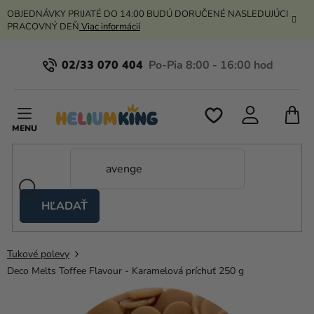
Prejsť
OBJEDNÁVKY PRIJATÉ DO 14:00 BUDÚ DORUČENÉ NASLEDUJÚCI
na
PRACOVNÝ DEŇ
Viac informácií
obsah
02/33 070 404
N
K
HĽADAŤ
Nožnicové
stany
Tukové polevy
Kanekalon
Deco Melts Toffee Flavour - Karamelová príchuť 250 g
Hélium
a