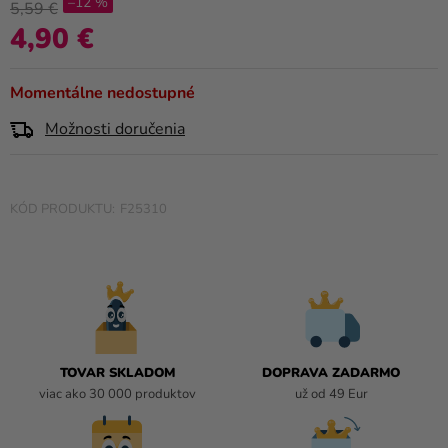
–12 %
a merch
produktu
5,59 €
je
4,90 €
Jednotková cena:
Sviatky
0,0
z
Kreatívne
Momentálne nedostupné
5
potreby
hviezdičiek.
Možnosti doručenia
Personalizované
produkty
F25310
Témy
Výpredaj
O
nás
Párty
TOVAR SKLADOM
DOPRAVA ZADARMO
Blog
viac ako 30 000 produktov
už od 49 Eur
Kontakt