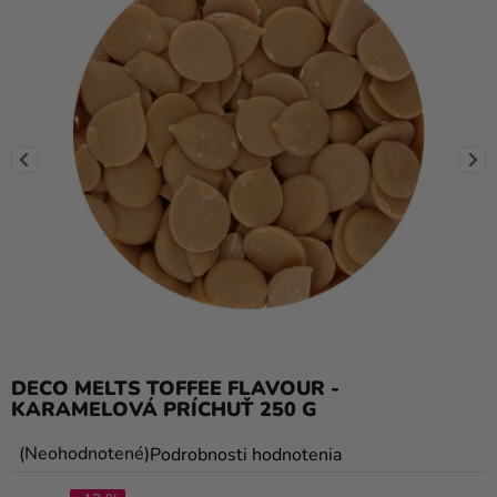
balóny
Svadba
Párty
Výzdoba
a
doplnky
Karnevalové
kostýmy a
masky
Oblečenie
DECO MELTS TOFFEE FLAVOUR -
Pečenie
KARAMELOVÁ PRÍCHUŤ 250 G
Novinky
Priemerné
Neohodnotené
Podrobnosti hodnotenia
Darčeky
hodnotenie