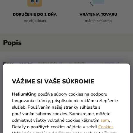
DORUČENIE DO 1 DŇA
VRÁTENIA TOVARU
po objednaní
máme zadarmo
Deco melts
čokoládové dukátiky s karamelovou
príchuťou
majú lahodnú, krémovú chuť a
oceníte ich pri
výrobe čokoládových ozdôb, praliniek, pri stekajúcich
VÁŽIME SI VAŠE SÚKROMIE
polevách ale rovnako na namáčanie
cake pops
,
ovocia
,
cookies
,
donuts
a ďalších cukroviniek. Takto
HeliumKing
používa súbory cookies na podporu
ozdobené dezerty sa perfektne hodia na
narodeninové
fungovania stránky, prispôsobenie reklám a zlepšenie
oslavy
.
Produkt neobsahuje AZO farbivá.
služieb. Používaním našej stránky súhlasíte s
používaním súborov cookies. Samozrejme, môžete
Postup
odmietnuť všetky voliteľné cookies kliknutím
sem
.
Detaily o použitých cookies nájdete v sekcii
Cookies
.
čokoládové dukátiky rozpustite v mikrovlnnej rúre alebo vo