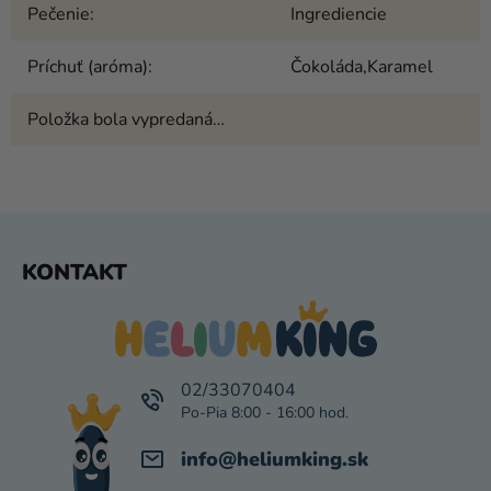
Pečenie
:
Ingrediencie
Príchuť (aróma)
:
Čokoláda,Karamel
Položka bola vypredaná…
Z
KONTAKT
Á
P
Ä
T
I
02/33070404
E
info
@
heliumking.sk