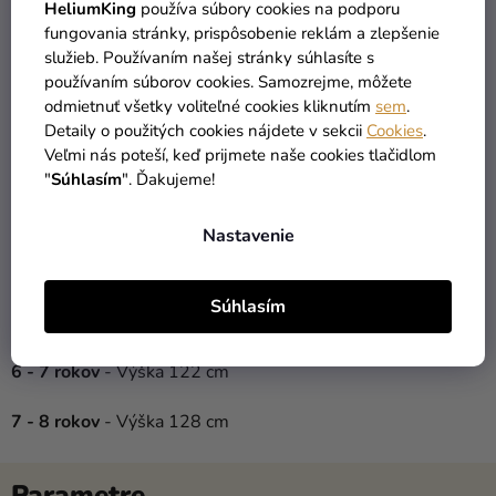
Počet:
1 ks
HeliumKing
používa súbory cookies na podporu
Materiál
: 92 % Polyester, 8% Elastan
fungovania stránky, prispôsobenie reklám a zlepšenie
Farba
: viacfarebné
služieb. Používaním našej stránky súhlasíte s
používaním súborov cookies. Samozrejme, môžete
Ako si správne vybrať oblečenie?
V orientácií vo
odmietnuť všetky voliteľné cookies kliknutím
sem
.
veľkostiach legín Vám pomôžu tieto rozmery:
Detaily o použitých cookies nájdete v sekcii
Cookies
.
Veľmi nás poteší, keď prijmete naše cookies tlačidlom
2 - 3 roky -
Výška 98 cm
"
Súhlasím
". Ďakujeme!
3 - 4 roky -
Výška 104 cm
Nastavenie
4 - 5 rokov
- Výška 110 cm
Súhlasím
5 - 6 rokov
- Výška 116 cm
6 - 7 rokov
- Výška 122 cm
7 - 8 rokov
- Výška 128 cm