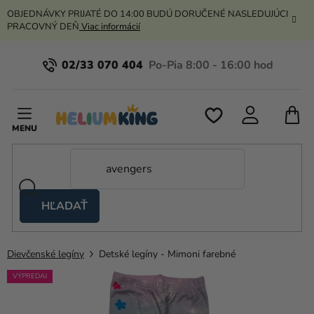
Prejsť
OBJEDNÁVKY PRIJATÉ DO 14:00 BUDÚ DORUČENÉ NASLEDUJÚCI
na
PRACOVNÝ DEŇ
Viac informácií
obsah
02/33 070 404
N
K
HĽADAŤ
Nožnicové
stany
Dievčenské legíny
Detské legíny - Mimoni farebné
Kanekalon
VÝPREDAJ
Hélium
a