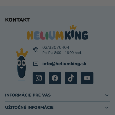
Z
KONTAKT
Á
P
Ä
T
I
02/33070404
E
info
@
heliumking.sk
INFORMÁCIE PRE VÁS
UŽITOČNÉ INFORMÁCIE