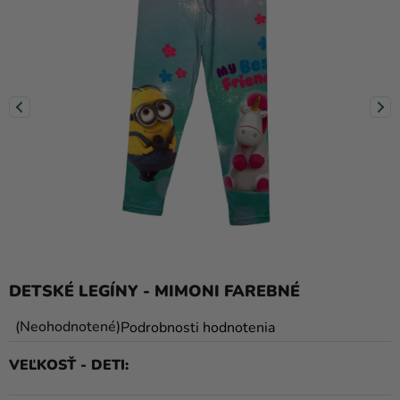
balóny
Svadba
Párty
Výzdoba
a
doplnky
Karnevalové
kostýmy a
masky
Oblečenie
DETSKÉ LEGÍNY - MIMONI FAREBNÉ
Pečenie
Priemerné
Neohodnotené
Podrobnosti hodnotenia
hodnotenie
Novinky
VEĽKOSŤ - DETI
produktu
Darčeky
je