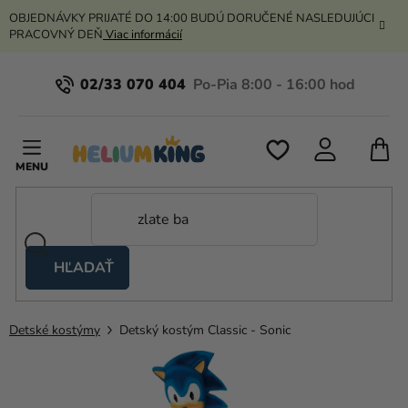
Prejsť
OBJEDNÁVKY PRIJATÉ DO 14:00 BUDÚ DORUČENÉ NASLEDUJÚCI
na
PRACOVNÝ DEŇ
Viac informácií
obsah
02/33 070 404
N
K
HĽADAŤ
Nožnicové
stany
Detské kostýmy
Detský kostým Classic - Sonic
Kanekalon
Hélium
a