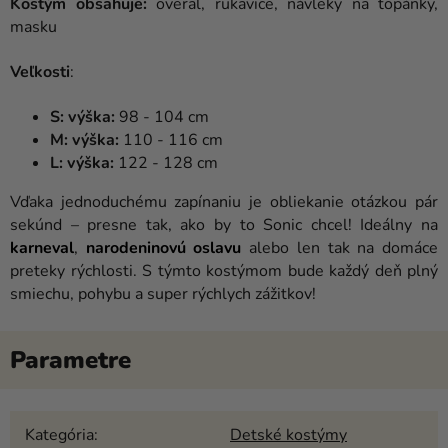
Kostým obsahuje:
overal, rukavice, návleky na topánky,
masku
Veľkosti
:
S: výška:
98 - 104 cm
M: výška:
110 - 116 cm
L: výška:
122 - 128 cm
Vďaka jednoduchému zapínaniu je obliekanie otázkou pár
sekúnd – presne tak, ako by to Sonic chcel! Ideálny na
karneval
,
narodeninovú oslavu
alebo len tak na domáce
preteky rýchlosti. S týmto kostýmom bude každý deň plný
smiechu, pohybu a super rýchlych zážitkov!
Kategória
:
Detské kostýmy