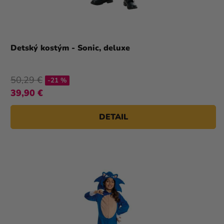
Detský kostým - Sonic, deluxe
50,29 €
-21 %
39,90 €
DETAIL