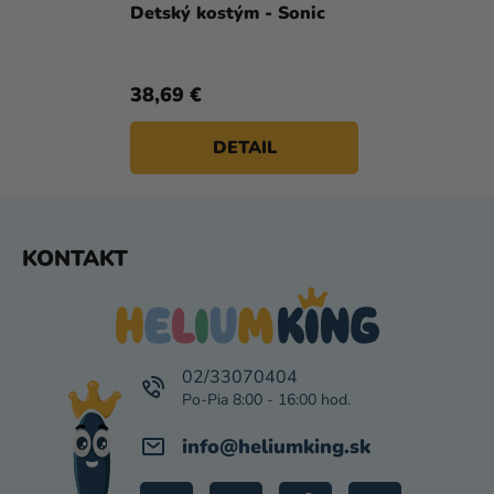
Detský kostým - Sonic
38,69 €
DETAIL
Z
KONTAKT
Á
P
Ä
T
I
02/33070404
E
info
@
heliumking.sk