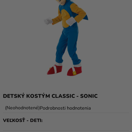
balóny
Svadba
Párty
Výzdoba
a
doplnky
Karnevalové
kostýmy a
masky
Oblečenie
DETSKÝ KOSTÝM CLASSIC - SONIC
Pečenie
Priemerné
Neohodnotené
Podrobnosti hodnotenia
hodnotenie
Novinky
VEĽKOSŤ - DETI
produktu
Darčeky
je