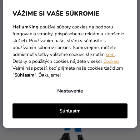
DO KOŠÍKA
VÁŽIME SI VAŠE SÚKROMIE
High-contrast mode
HeliumKing
používa súbory cookies na podporu
MOHLO BY VÁS ZAUJÍMAŤ
fungovania stránky, prispôsobenie reklám a zlepšenie
služieb. Používaním našej stránky súhlasíte s
používaním súborov cookies. Samozrejme, môžete
odmietnuť všetky voliteľné cookies kliknutím
sem
.
Detaily o použitých cookies nájdete v sekcii
Cookies
.
Veľmi nás poteší, keď prijmete naše cookies tlačidlom
"
Súhlasím
". Ďakujeme!
Nastavenie
Súhlasím