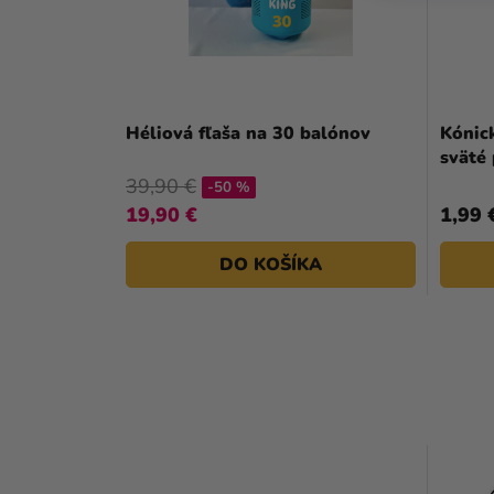
Héliová fľaša na 30 balónov
Kónick
sväté 
39,90 €
-50 %
19,90 €
1,99 
DO KOŠÍKA