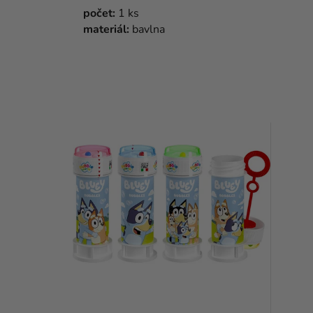
počet:
1 ks
materiál:
bavlna