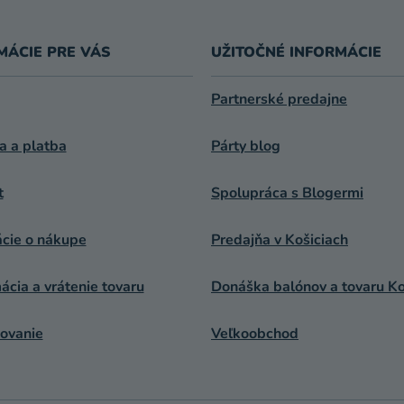
MÁCIE PRE VÁS
UŽITOČNÉ INFORMÁCIE
Partnerské predajne
a a platba
Párty blog
t
Spolupráca s Blogermi
ácie o nákupe
Predajňa v Košiciach
cia a vrátenie tovaru
Donáška balónov a tovaru Ko
ovanie
Veľkoobchod