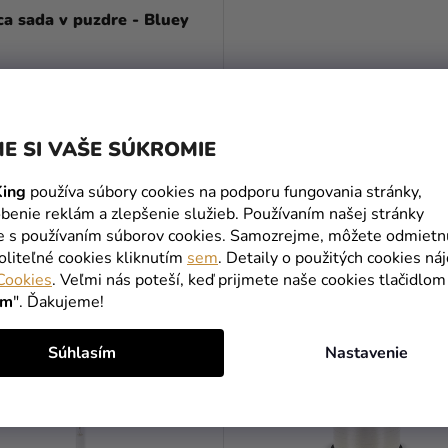
ca sada v puzdre - Bluey
€
DO KOŠÍKA
E SI VAŠE SÚKROMIE
ing
používa súbory cookies na podporu fungovania stránky,
benie reklám a zlepšenie služieb. Používaním našej stránky
MOHLO BY VÁS ZAUJÍMAŤ
te s používaním súborov cookies. Samozrejme, môžete odmietn
oliteľné cookies kliknutím
sem
. Detaily o použitých cookies ná
Cookies
. Veľmi nás poteší, keď prijmete naše cookies tlačidlom
ím
". Ďakujeme!
TIP
Súhlasím
Nastavenie