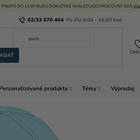
 PRIJATÉ DO 14:00 BUDÚ DORUČENÉ NASLEDUJÚCI PRACOVNÝ DEŇ
Viac
02/33 070 404
Obľú
ADAŤ
Personalizované produkty
Témy
Výpredaj
Domov
Oblečenie
Dievčenská šiltovka -