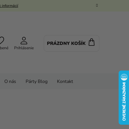
 informácií
PRÁZDNY KOŠÍK
NÁKUPNÝ
bené
Prihlásenie
KOŠÍK
O nás
Párty Blog
Kontakt
Deti
Detské šiltovky
Dievčenské šiltovky
 Bluey