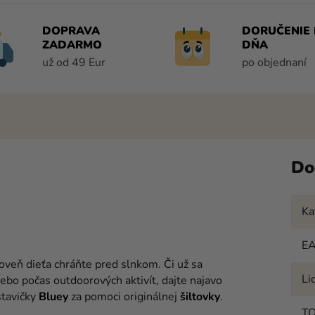
DOPRAVA
DORUČENIE 
ZADARMO
DŇA
už od 49 Eur
po objednaní
Do
Ka
E
oveň dieťa chráňte pred slnkom. Či už sa
Li
ebo počas outdoorových aktivít, dajte najavo
stavičky
Bluey
za pomoci originálnej
šiltovky
.
T