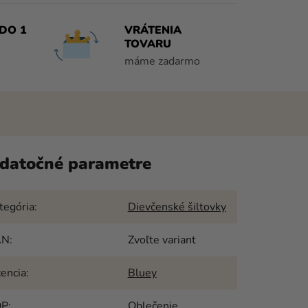
DO 1
VRÁTENIA
TOVARU
máme zadarmo
datočné parametre
tegória
:
Dievčenské šiltovky
AN
:
Zvoľte variant
cencia
:
Bluey
OP
:
Oblečenie