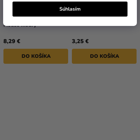
Súhlasím
Detský nákrčník - Mickey
Detský nákrčník - Mimoni
Mouse modrý
8,29 €
3,25 €
DO KOŠÍKA
DO KOŠÍKA