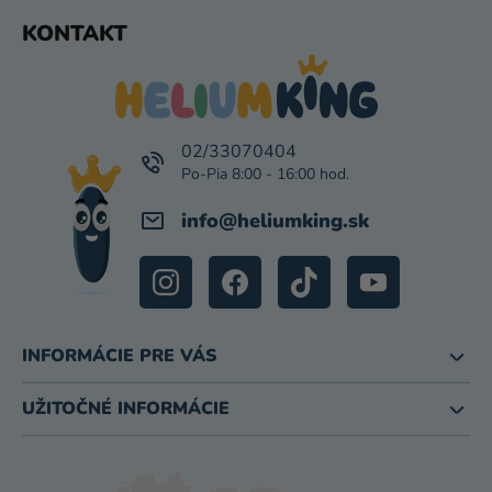
U
Z
KONTAKT
Á
P
Ä
T
I
02/33070404
E
info
@
heliumking.sk
INFORMÁCIE PRE VÁS
UŽITOČNÉ INFORMÁCIE