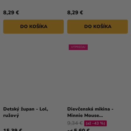
8,29 €
8,29 €
DO KOŠÍKA
DO KOŠÍKA
VÝPREDAJ
Detský župan - Lol,
Dievčenská mikina -
ružový
Minnie Mouse
svetloružová
9,34 €
(až –43 %)
15,39 €
5,60 €
od