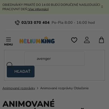
Prejsť
OBJEDNÁVKY PRIJATÉ DO 14:00 BUDÚ DORUČENÉ NASLEDUJÚCI
na
PRACOVNÝ DEŇ
Viac informácií
obsah
02/33 070 404
N
K
HĽADAŤ
Nožnicové
stany
Animované rozprávky
Animované rozprávky Oblečenie
Kanekalon
Hélium
ANIMOVANÉ
a