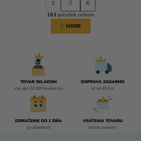
1
t
6
O
r
183
položiek celkom
á
V
n
L
HORE
k
Á
o
D
v
A
a
C
n
i
I
e
E
P
R
TOVAR SKLADOM
DOPRAVA ZADARMO
V
viac ako 30 000 produktov
už od 49 Eur
K
Y
V
Ý
P
DORUČENIE DO 1 DŇA
VRÁTENIA TOVARU
I
po objednaní
máme zadarmo
S