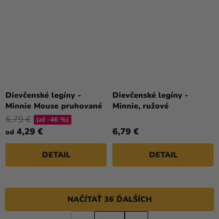
Dievčenské legíny -
Dievčenské legíny -
Minnie Mouse pruhované
Minnie, ružové
6,79 €
(až –46 %)
4,29 €
6,79 €
od
DETAIL
DETAIL
NAČÍTAŤ 36 ĎALŠÍCH
S