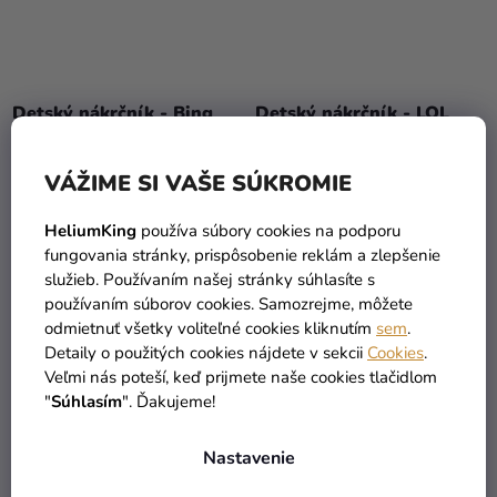
Detský nákrčník - Bing
Detský nákrčník - LOL
Surprise ružový
VÁŽIME SI VAŠE SÚKROMIE
3,29 €
1,89 €
HeliumKing
používa súbory cookies na podporu
DO KOŠÍKA
DO KOŠÍKA
fungovania stránky, prispôsobenie reklám a zlepšenie
služieb. Používaním našej stránky súhlasíte s
používaním súborov cookies. Samozrejme, môžete
odmietnuť všetky voliteľné cookies kliknutím
sem
.
Detaily o použitých cookies nájdete v sekcii
Cookies
.
Veľmi nás poteší, keď prijmete naše cookies tlačidlom
"
Súhlasím
". Ďakujeme!
Nastavenie