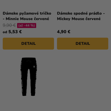
U
a merch
K
Sviatky
T
Dámske pyžamové tričko
Dámske spodné prádlo -
- Minnie Mouse červené
Mickey Mouse červené
O
Kreatívne
9,90 €
V
(až –44 %)
potreby
5,53 €
4,90 €
od
Personalizované
produkty
DETAIL
DETAIL
Témy
Výpredaj
O
nás
Párty
Blog
Kontakt