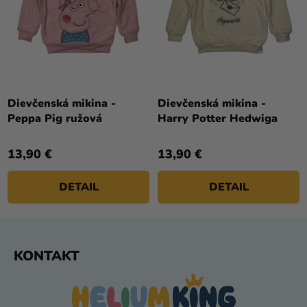
Dievčenská mikina -
Dievčenská mikina -
Peppa Pig ružová
Harry Potter Hedwiga
13,90 €
13,90 €
DETAIL
DETAIL
Z
KONTAKT
Á
P
Ä