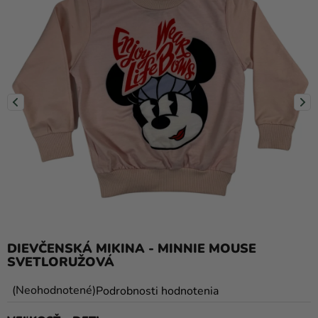
balóny
Svadba
Párty
Výzdoba
a
doplnky
Karnevalové
kostýmy a
masky
Oblečenie
DIEVČENSKÁ MIKINA - MINNIE MOUSE
Pečenie
SVETLORUŽOVÁ
Novinky
Priemerné
Neohodnotené
Podrobnosti hodnotenia
Darčeky
hodnotenie