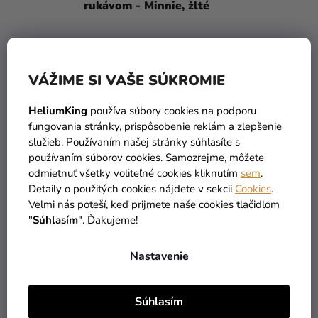
rukávom - Minnie, žlté
6,79 €
DETAIL
VÁŽIME SI VAŠE SÚKROMIE
HeliumKing
používa súbory cookies na podporu
High-contrast mode
fungovania stránky, prispôsobenie reklám a zlepšenie
MOHLO BY VÁS ZAUJÍMAŤ
služieb. Používaním našej stránky súhlasíte s
používaním súborov cookies. Samozrejme, môžete
odmietnuť všetky voliteľné cookies kliknutím
sem
.
Detaily o použitých cookies nájdete v sekcii
Cookies
.
Veľmi nás poteší, keď prijmete naše cookies tlačidlom
"
Súhlasím
". Ďakujeme!
Nastavenie
Súhlasím