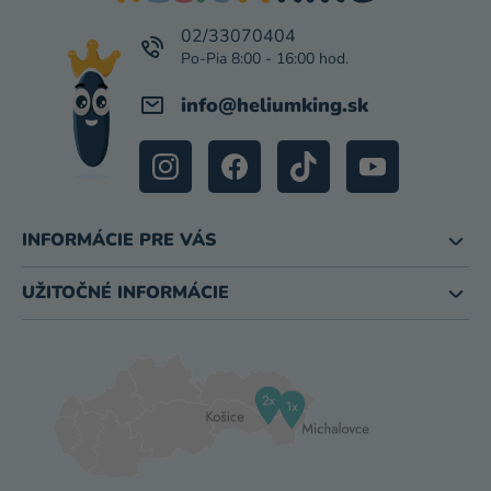
T
I
02/33070404
E
info
@
heliumking.sk
INFORMÁCIE PRE VÁS
UŽITOČNÉ INFORMÁCIE