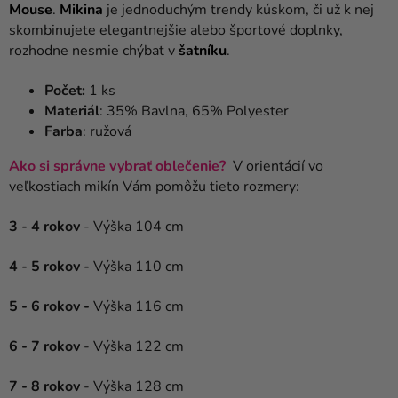
Mouse
.
Mikina
je jednoduchým trendy kúskom, či už k nej
skombinujete elegantnejšie alebo športové doplnky,
rozhodne nesmie chýbať v
šatníku
.
Počet:
1 ks
Materiál
: 35% Bavlna, 65% Polyester
Farba
: ružová
Ako si správne vybrať oblečenie?
V orientácií vo
veľkostiach mikín Vám pomôžu tieto rozmery:
3 - 4 rokov
- Výška 104 cm
4 - 5 rokov -
Výška 110 cm
5 - 6 rokov -
Výška 116 cm
6 - 7 rokov
- Výška 122 cm
7 - 8 rokov
- Výška 128 cm