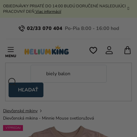
Prejsť
OBJEDNÁVKY PRIJATÉ DO 14:00 BUDÚ DORUČENÉ NASLEDUJÚCI
na
PRACOVNÝ DEŇ
Viac informácií
obsah
02/33 070 404
N
K
HĽADAŤ
Nožnicové
stany
Dievčenské mikiny
Kanekalon
Dievčenská mikina - Minnie Mouse svetloružová
Hélium
VÝPREDAJ
a