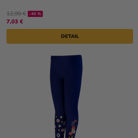
12,90 €
-46 %
7,03 €
DETAIL