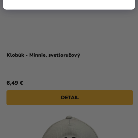
Klobúk - Minnie, svetloružový
6,49 €
DETAIL