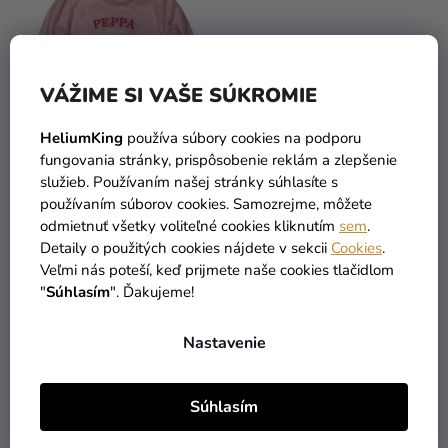
VÁŽIME SI VAŠE SÚKROMIE
HeliumKing
používa súbory cookies na podporu
fungovania stránky, prispôsobenie reklám a zlepšenie
služieb. Používaním našej stránky súhlasíte s
Dievčenská mikina -
Dievčenská mikina -
používaním súborov cookies. Samozrejme, môžete
Peppa Pig ružová
Harry Potter Hedwiga
odmietnuť všetky voliteľné cookies kliknutím
sem
.
Detaily o použitých cookies nájdete v sekcii
Cookies
.
Veľmi nás poteší, keď prijmete naše cookies tlačidlom
13,90 €
13,90 €
"
Súhlasím
". Ďakujeme!
DETAIL
DETAIL
Nastavenie
4
položiek celkom
Súhlasím
O
V