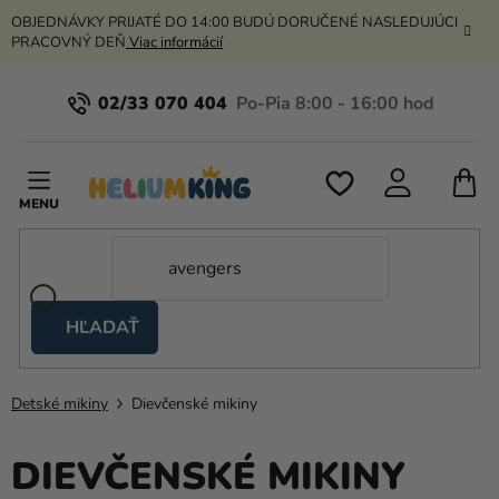
Prejsť
OBJEDNÁVKY PRIJATÉ DO 14:00 BUDÚ DORUČENÉ NASLEDUJÚCI
na
PRACOVNÝ DEŇ
Viac informácií
obsah
02/33 070 404
N
K
HĽADAŤ
Nožnicové
stany
Detské mikiny
Dievčenské mikiny
Kanekalon
Hélium
DIEVČENSKÉ MIKINY
a