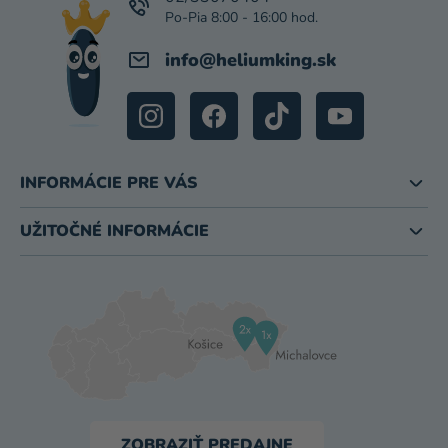
I
E
info
@
heliumking.sk
INFORMÁCIE PRE VÁS
UŽITOČNÉ INFORMÁCIE
ZOBRAZIŤ PREDAJNE