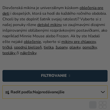
balóny
Dievčenská mikina je univerzálnym kúskom
oblečenia pre
Svadba
deti
i dospelých, ktorá sa hodí do každého ročného obdobia.
Chceli by ste doplniť šatník svojej ratolesti? Vyberte si z
Párty
našej ponuky rôzne
detské mikiny
so zaujímavými dizajnmi
inšpirovanými obľúbenými rozprávkovými postavičkami, ako
Výzdoba
napríklad Minnie Mouse alebo Frozen. Ak by ste hľadali
a
ešte nejaké
oblečenie
, vyberte si
mikiny pre chlapcov
,
doplnky
tričká
,
spodnú bielizeň
,
tielka
,
župany
,
plavky
,
ponožky
,
tepláky
či
nákrčníky
.
Karnevalové
kostýmy a
V
masky
Ý
FILTROVANIE
Oblečenie
P
I
Pečenie
R
S
Radiť podľa:
Najpredávanejšie
A
Novinky
P
D
R
Darčeky
E