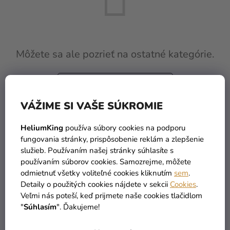
a merch
Sviatky
Kreatívne
Môžete sa ale pozrieť na ostatné kategórie.
potreby
Personalizované
SPÄŤ DO OBCHODU
produkty
VÁŽIME SI VAŠE SÚKROMIE
Témy
HeliumKing
používa súbory cookies na podporu
Výpredaj
fungovania stránky, prispôsobenie reklám a zlepšenie
O
služieb. Používaním našej stránky súhlasíte s
používaním súborov cookies. Samozrejme, môžete
nás
odmietnuť všetky voliteľné cookies kliknutím
sem
.
TOVAR SKLADOM
DOPRAVA ZADARMO
Párty
Detaily o použitých cookies nájdete v sekcii
Cookies
.
viac ako 30 000 produktov
už od 49 Eur
Blog
Veľmi nás poteší, keď prijmete naše cookies tlačidlom
"
Súhlasím
". Ďakujeme!
Kontakt