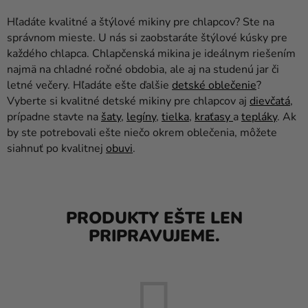
balóny
Hľadáte kvalitné a štýlové mikiny pre chlapcov? Ste na
Svadba
správnom mieste. U nás si zaobstaráte štýlové kúsky pre
každého chlapca. Chlapčenská mikina je ideálnym riešením
Párty
najmä na chladné ročné obdobia, ale aj na studenú jar či
letné večery. Hľadáte ešte ďalšie
detské oblečenie
?
Výzdoba
Vyberte si kvalitné detské mikiny pre chlapcov aj
dievčatá
,
a
prípadne stavte na
šaty
,
legíny
,
tielka
,
kraťasy
a
tepláky
. Ak
doplnky
by ste potrebovali ešte niečo okrem oblečenia, môžete
siahnuť po kvalitnej
obuvi
.
Karnevalové
kostýmy a
masky
Oblečenie
PRODUKTY EŠTE LEN
PRIPRAVUJEME.
Pečenie
Novinky
Darčeky