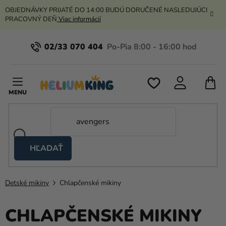
Prejsť
OBJEDNÁVKY PRIJATÉ DO 14:00 BUDÚ DORUČENÉ NASLEDUJÚCI
na
PRACOVNÝ DEŇ
Viac informácií
obsah
02/33 070 404
N
K
HĽADAŤ
Nožnicové
stany
Detské mikiny
Chlapčenské mikiny
Kanekalon
Hélium
CHLAPČENSKÉ MIKINY
a