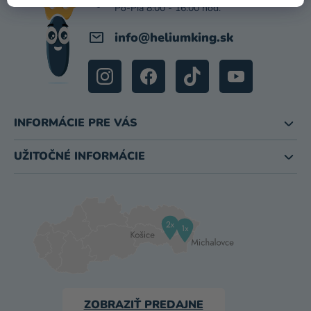
E
info
@
heliumking.sk
INFORMÁCIE PRE VÁS
UŽITOČNÉ INFORMÁCIE
ZOBRAZIŤ PREDAJNE