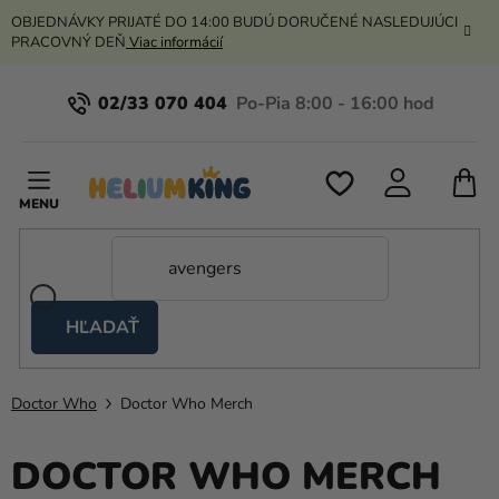
Prejsť
OBJEDNÁVKY PRIJATÉ DO 14:00 BUDÚ DORUČENÉ NASLEDUJÚCI
na
PRACOVNÝ DEŇ
Viac informácií
obsah
02/33 070 404
N
K
HĽADAŤ
Nožnicové
stany
Doctor Who
Doctor Who Merch
Kanekalon
Hélium
DOCTOR WHO MERCH
a