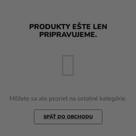
balóny
Svadba
PRODUKTY EŠTE LEN
Párty
PRIPRAVUJEME.
Výzdoba
a
doplnky
Karnevalové
kostýmy a
masky
Oblečenie
Môžete sa ale pozrieť na ostatné kategórie.
Pečenie
SPÄŤ DO OBCHODU
Novinky
Darčeky