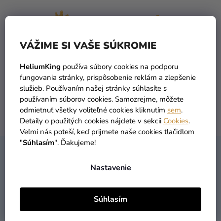
a merch
Sviatky
Kreatívne
VÁŽIME SI VAŠE SÚKROMIE
potreby
TOVAR SKLADOM
DOPRAVA ZADARMO
HeliumKing
používa súbory cookies na podporu
viac ako 30 000 produktov
už od 49 Eur
Personalizované
fungovania stránky, prispôsobenie reklám a zlepšenie
produkty
služieb. Používaním našej stránky súhlasíte s
používaním súborov cookies. Samozrejme, môžete
Témy
odmietnuť všetky voliteľné cookies kliknutím
sem
.
DORUČENIE DO 1 DŇA
VRÁTENIA TOVARU
Detaily o použitých cookies nájdete v sekcii
Cookies
.
Výpredaj
po objednaní
máme zadarmo
Veľmi nás poteší, keď prijmete naše cookies tlačidlom
"
Súhlasím
". Ďakujeme!
O
Z
nás
KONTAKT
Á
Nastavenie
Párty
P
Blog
Ä
Súhlasím
T
Kontakt
I
02/33070404