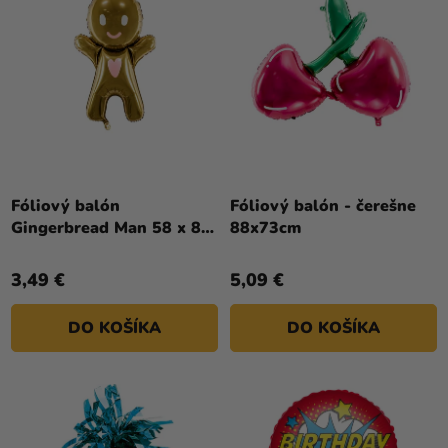
Fóliový balón
Fóliový balón - čerešne
Gingerbread Man 58 x 86
88x73cm
cm
3,49 €
5,09 €
DO KOŠÍKA
DO KOŠÍKA