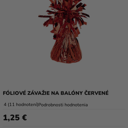
balóny
Svadba
Párty
Výzdoba
a
doplnky
Karnevalové
kostýmy a
masky
Oblečenie
FÓLIOVÉ ZÁVAŽIE NA BALÓNY ČERVENÉ
Pečenie
Priemerné
4
11 hodnotení
Podrobnosti hodnotenia
hodnotenie
Novinky
1,25 €
produktu
Jednotková cena:
Darčeky
je