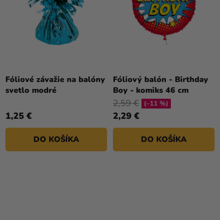
Fóliové závažie na balóny
Fóliový balón - Birthday
svetlo modré
Boy - komiks 46 cm
2,59 €
(–11 %)
1,25 €
2,29 €
DO KOŠÍKA
DO KOŠÍKA