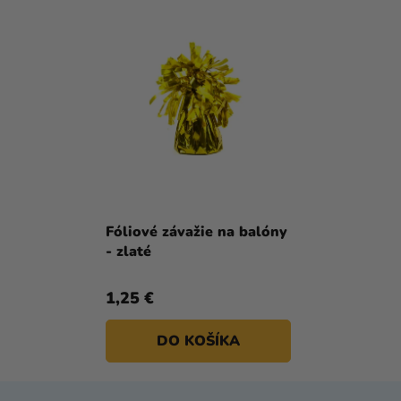
Fóliové závažie na balóny
- zlaté
1,25 €
DO KOŠÍKA