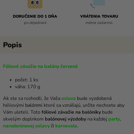
DORUČENIE DO 1 DŇA
VRÁTENIA TOVARU
po objednaní
máme zadarmo
Fóliové závažie na balóny červené
počet: 1 ks
váha: 170 g
Ak ste sa rozhodli, že Vaša
oslava
bude vyzdobená
héliovými
balónmi
ktoré sa vznášajú, určite nechcete aby
Vám uleteli. Toto
fóliové závažie na balóniky
bude
skvelým doplnkom
balónovej výzdoby
na každej
party
,
narodeninovej oslavy
či
karnevale
.