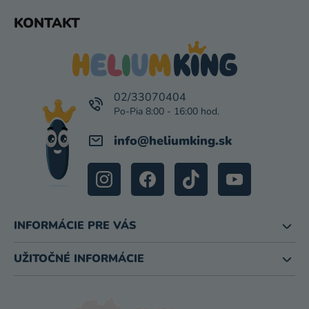
Z
KONTAKT
Á
P
Ä
T
I
02/33070404
E
info
@
heliumking.sk
INFORMÁCIE PRE VÁS
UŽITOČNÉ INFORMÁCIE