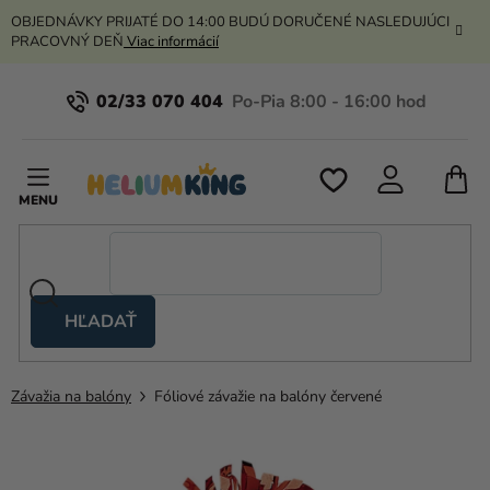
Prejsť
OBJEDNÁVKY PRIJATÉ DO 14:00 BUDÚ DORUČENÉ NASLEDUJÚCI
na
PRACOVNÝ DEŇ
Viac informácií
obsah
02/33 070 404
N
K
HĽADAŤ
Nožnicové
stany
Závažia na balóny
Fóliové závažie na balóny červené
Kanekalon
Hélium
a