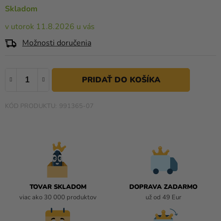
a merch
4,0
Skladom
z
Sviatky
v utorok 11.8.2026 u vás
5
hviezdičiek.
Kreatívne
Možnosti doručenia
potreby
Personalizované
produkty
Témy
991365-07
Výpredaj
O
nás
Párty
TOVAR SKLADOM
DOPRAVA ZADARMO
Blog
viac ako 30 000 produktov
už od 49 Eur
Kontakt