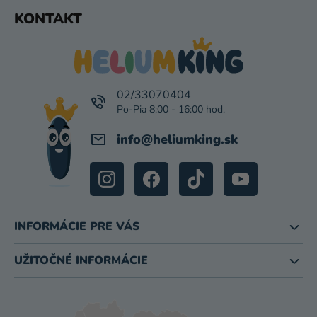
Z
KONTAKT
Á
P
Ä
T
I
02/33070404
E
info
@
heliumking.sk
INFORMÁCIE PRE VÁS
UŽITOČNÉ INFORMÁCIE