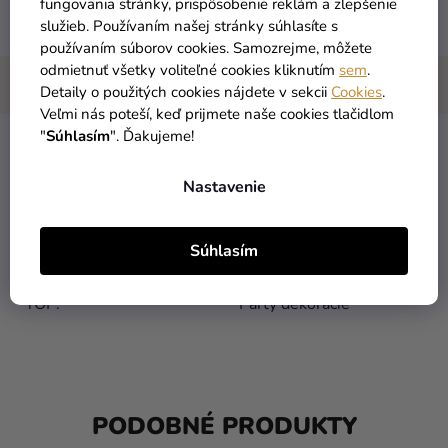
fungovania stránky, prispôsobenie reklám a zlepšenie
fotenie.
služieb. Používaním našej stránky súhlasíte s
používaním súborov cookies. Samozrejme, môžete
odmietnuť všetky voliteľné cookies kliknutím
sem
.
Detaily o použitých cookies nájdete v sekcii
Cookies
.
Veľmi nás poteší, keď prijmete naše cookies tlačidlom
"
Súhlasím
". Ďakujeme!
Kategória
:
Malé fóliové čísla 33 cm
Nastavenie
EAN
:
5902230772489
Súhlasím
Farba
:
Zlatá
TOP
:
Párty dekorácie
PODOBNÉ PRODUKTY