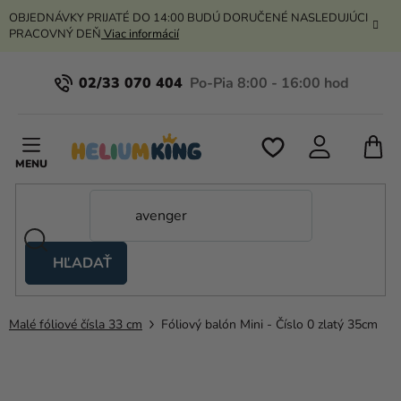
Prejsť
OBJEDNÁVKY PRIJATÉ DO 14:00 BUDÚ DORUČENÉ NASLEDUJÚCI
na
PRACOVNÝ DEŇ
Viac informácií
obsah
02/33 070 404
N
K
HĽADAŤ
Nožnicové
stany
Malé fóliové čísla 33 cm
Fóliový balón Mini - Číslo 0 zlatý 35cm
Kanekalon
Hélium
a