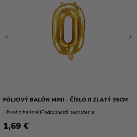
balóny
Svadba
Párty
Výzdoba
a
doplnky
Karnevalové
kostýmy a
masky
Oblečenie
FÓLIOVÝ BALÓN MINI - ČÍSLO 0 ZLATÝ 35CM
Pečenie
Priemerné
Neohodnotené
Podrobnosti hodnotenia
hodnotenie
Novinky
1,69 €
produktu
Jednotková cena:
Darčeky
je