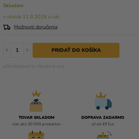
a merch
0,0
Skladom
z
Sviatky
v utorok 11.8.2026 u vás
5
hviezdičiek.
Kreatívne
Možnosti doručenia
potreby
Personalizované
produkty
Témy
FB10M-0-019
Výpredaj
O
nás
Párty
TOVAR SKLADOM
DOPRAVA ZADARMO
Blog
viac ako 30 000 produktov
už od 49 Eur
Kontakt