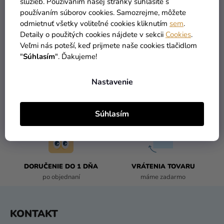
služieb. Používaním našej stránky súhlasíte s
používaním súborov cookies. Samozrejme, môžete
2
položiek celkom
odmietnuť všetky voliteľné cookies kliknutím
sem
.
O
Detaily o použitých cookies nájdete v sekcii
Cookies
.
V
Veľmi nás poteší, keď prijmete naše cookies tlačidlom
L
"
Súhlasím
". Ďakujeme!
Á
D
A
Nastavenie
C
I
TOVAR SKLADOM
DOPRAVA ZADARMO
E
Súhlasím
viac ako 30 000 produktov
už od 49 Eur
P
R
V
K
DORUČENIE DO 1 DŇA
VRÁTENIA TOVARU
Y
po objednaní
máme zadarmo
V
Ý
P
Z
KONTAKT
I
Á