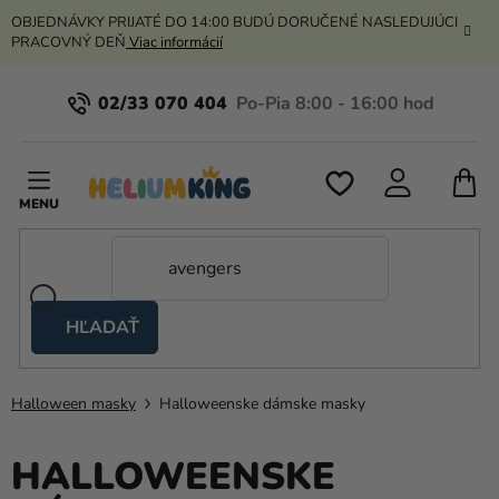
Prejsť
OBJEDNÁVKY PRIJATÉ DO 14:00 BUDÚ DORUČENÉ NASLEDUJÚCI
na
PRACOVNÝ DEŇ
Viac informácií
obsah
02/33 070 404
N
K
HĽADAŤ
Nožnicové
stany
Halloween masky
Halloweenske dámske masky
Kanekalon
Hélium
HALLOWEENSKE
a