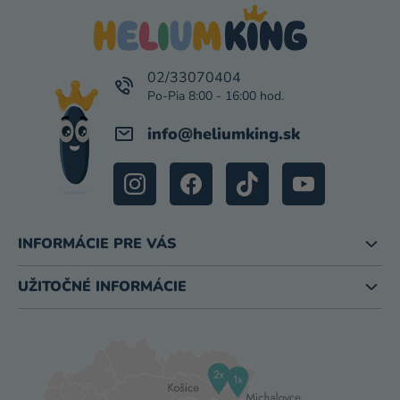
S
P
U
Ä
T
I
02/33070404
E
info
@
heliumking.sk
INFORMÁCIE PRE VÁS
UŽITOČNÉ INFORMÁCIE