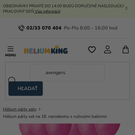
Prejsť
OBJEDNÁVKY PRIJATÉ DO 14:00 BUDÚ DORUČENÉ NASLEDUJÚCI
na
PRACOVNÝ DEŇ
Viac informácií
obsah
02/33 070 404
N
K
HĽADAŤ
Nožnicové
stany
Hélium párty sety
Kanekalon
Hélium párty set na 18. narodeniny s ružovými balónmi
Hélium
a