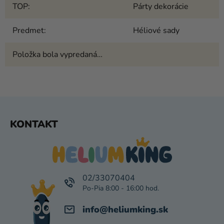
TOP
:
Párty dekorácie
Predmet
:
Héliové sady
Položka bola vypredaná…
Z
KONTAKT
Á
P
Ä
T
I
02/33070404
E
info
@
heliumking.sk