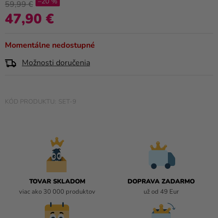
–20 %
a merch
produktu
59,99 €
je
47,90 €
Jednotková cena:
Sviatky
0,0
z
Kreatívne
Momentálne nedostupné
5
potreby
hviezdičiek.
Možnosti doručenia
Personalizované
produkty
SET-9
Témy
Výpredaj
O
nás
Párty
TOVAR SKLADOM
DOPRAVA ZADARMO
Blog
viac ako 30 000 produktov
už od 49 Eur
Kontakt