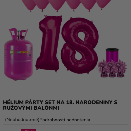
balóny
Svadba
Párty
Výzdoba
a
doplnky
Karnevalové
kostýmy a
masky
Oblečenie
HÉLIUM PÁRTY SET NA 18. NARODENINY S
Pečenie
RUŽOVÝMI BALÓNMI
Novinky
Priemerné
Neohodnotené
Podrobnosti hodnotenia
Darčeky
hodnotenie