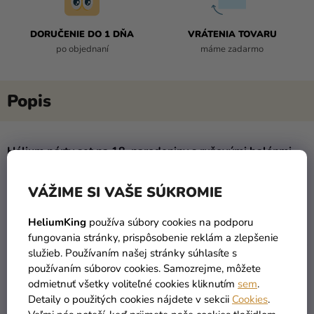
DORUČENIE DO 1 DŇA
VRÁTENIA TOVARU
po objednaní
máme zadarmo
Hélium párty set na 18. narodeniny s ružovými balónmi
Čože je to oslava 18. narodenín bez veľkolepej výzdoby?
VÁŽIME SI VAŠE SÚKROMIE
Hélium párty sada na 18. narodeniny s ružovými balónmi
dodá vašej oslave tu pravú šťavu. Všetko najlepšie!
HeliumKing
používa súbory cookies na podporu
fungovania stránky, prispôsobenie reklám a zlepšenie
Balóny
sú jedinečným, estetickým doplnkom každej
párty
služieb. Používaním našej stránky súhlasíte s
či spoločenskej udalosti
. Balóniky naplnené héliom sa
používaním súborov cookies. Samozrejme, môžete
vznášajú a sú populárne u detí aj dospelých, pôsobia
odmietnuť všetky voliteľné cookies kliknutím
sem
.
originálne a nesmú chýbať na žiadnej tematickej oslave či
Detaily o použitých cookies nájdete v sekcii
Cookies
.
párty. Pripravte
balónovú výzdobu
v deň 18. narodenín a