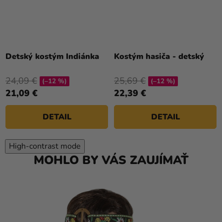
Priemerné
hodnotenie
Detský kostým Indiánka
Kostým hasiča - detský
produktu
je
24,09 €
25,69 €
(–12 %)
(–12 %)
5,0
21,09 €
22,39 €
z
5
DETAIL
DETAIL
hviezdičiek.
High-contrast mode
MOHLO BY VÁS ZAUJÍMAŤ