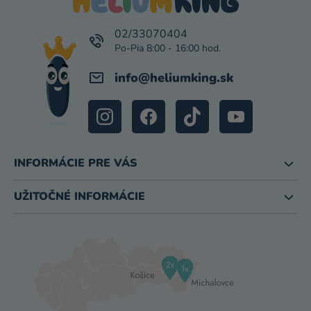
Ä
T
I
02/33070404
E
info
@
heliumking.sk
INFORMÁCIE PRE VÁS
UŽITOČNÉ INFORMÁCIE