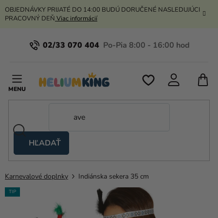
Prejsť
OBJEDNÁVKY PRIJATÉ DO 14:00 BUDÚ DORUČENÉ NASLEDUJÚCI
na
PRACOVNÝ DEŇ
Viac informácií
obsah
02/33 070 404
N
K
HĽADAŤ
Nožnicové
stany
Karnevalové doplnky
Indiánska sekera 35 cm
Kanekalon
TIP
Hélium
a