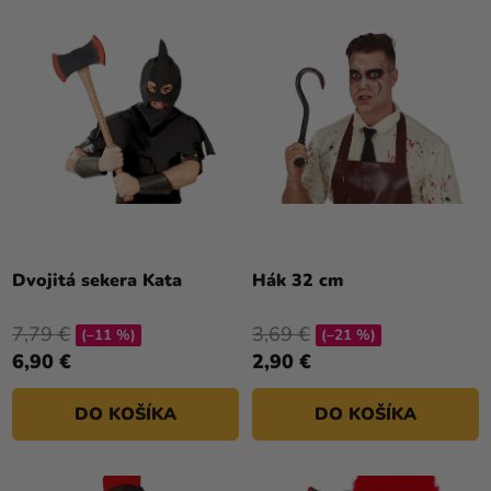
Dvojitá sekera Kata
Hák 32 cm
7,79 €
3,69 €
(–11 %)
(–21 %)
6,90 €
2,90 €
DO KOŠÍKA
DO KOŠÍKA