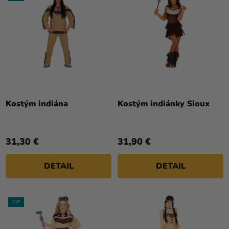
Priemerné
hodnotenie
Kostým indiána
Kostým indiánky Sioux
produktu
je
5,0
31,30 €
31,90 €
z
5
DETAIL
DETAIL
hviezdičiek.
TIP