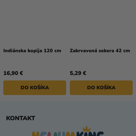
Indiánska kopija 120 cm
Zakrvavená sekera 42 cm
16,90 €
5,29 €
DO KOŠÍKA
DO KOŠÍKA
Z
KONTAKT
Á
P