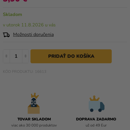
a merch
0,0
z
Sviatky
Skladom
5
hviezdičiek.
Kreatívne
v utorok 11.8.2026 u vás
potreby
Možnosti doručenia
Personalizované
produkty
Témy
16613
Výpredaj
O
nás
Párty
Blog
TOVAR SKLADOM
DOPRAVA ZADARMO
Kontakt
viac ako 30 000 produktov
už od 49 Eur