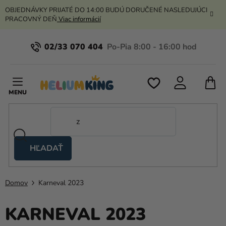
Prejsť
OBJEDNÁVKY PRIJATÉ DO 14:00 BUDÚ DORUČENÉ NASLEDUJÚCI
na
PRACOVNÝ DEŇ
Viac informácií
obsah
02/33 070 404
N
K
HĽADAŤ
Nožnicové
stany
Domov
Karneval 2023
Kanekalon
KARNEVAL 2023
Hélium
a