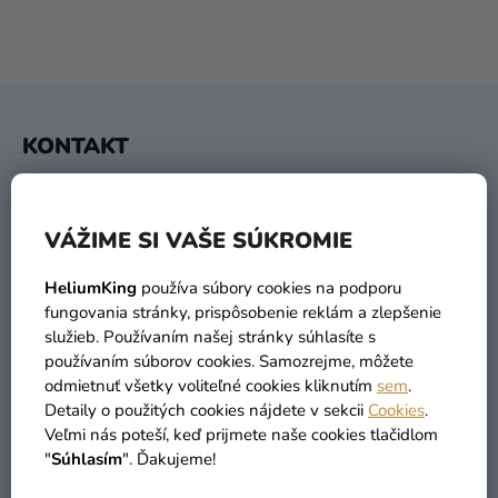
balóny
Svadba
Párty
Z
KONTAKT
Výzdoba
Á
a
P
doplnky
Ä
T
VÁŽIME SI VAŠE SÚKROMIE
Karnevalové
I
02/33070404
kostýmy a
HeliumKing
používa súbory cookies na podporu
E
masky
fungovania stránky, prispôsobenie reklám a zlepšenie
info
@
heliumking.sk
služieb. Používaním našej stránky súhlasíte s
Oblečenie
používaním súborov cookies. Samozrejme, môžete
odmietnuť všetky voliteľné cookies kliknutím
sem
.
Pečenie
Detaily o použitých cookies nájdete v sekcii
Cookies
.
Novinky
Veľmi nás poteší, keď prijmete naše cookies tlačidlom
"
Súhlasím
". Ďakujeme!
INFORMÁCIE PRE VÁS
Darčeky