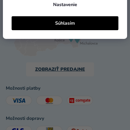
a merch
Nastavenie
UŽITOČNÉ INFORMÁCIE
Sviatky
Súhlasím
Kreatívne
potreby
Personalizované
produkty
Témy
ZOBRAZIŤ PREDAJNE
Výpredaj
O
Možnosti platby
nás
Párty
Blog
Možnosti dopravy
Kontakt