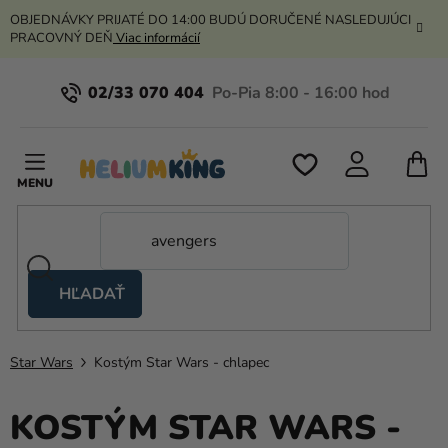
Prejsť
OBJEDNÁVKY PRIJATÉ DO 14:00 BUDÚ DORUČENÉ NASLEDUJÚCI
na
PRACOVNÝ DEŇ
Viac informácií
obsah
02/33 070 404
N
K
HĽADAŤ
Nožnicové
stany
Star Wars
Kostým Star Wars - chlapec
Kanekalon
Hélium
KOSTÝM STAR WARS -
a