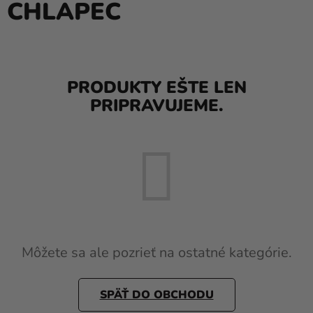
CHLAPEC
balóny
Svadba
Párty
PRODUKTY EŠTE LEN
Výzdoba
PRIPRAVUJEME.
a
doplnky
Karnevalové
kostýmy a
masky
Oblečenie
Pečenie
Môžete sa ale pozrieť na ostatné kategórie.
Novinky
SPÄŤ DO OBCHODU
Darčeky