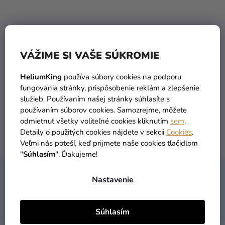
a merch
Sviatky
Kreatívne
VÁŽIME SI VAŠE SÚKROMIE
potreby
Personalizované
TOVAR SKLADOM
DOPRAVA ZADARMO
HeliumKing
používa súbory cookies na podporu
viac ako 30 000 produktov
už od 49 Eur
produkty
fungovania stránky, prispôsobenie reklám a zlepšenie
služieb. Používaním našej stránky súhlasíte s
Témy
používaním súborov cookies. Samozrejme, môžete
odmietnuť všetky voliteľné cookies kliknutím
sem
.
Výpredaj
Detaily o použitých cookies nájdete v sekcii
Cookies
.
DORUČENIE DO 1 DŇA
VRÁTENIA TOVARU
Veľmi nás poteší, keď prijmete naše cookies tlačidlom
O
po objednaní
máme zadarmo
"
Súhlasím
". Ďakujeme!
nás
Z
Párty
Nastavenie
KONTAKT
Á
Blog
P
Kontakt
Súhlasím
Ä