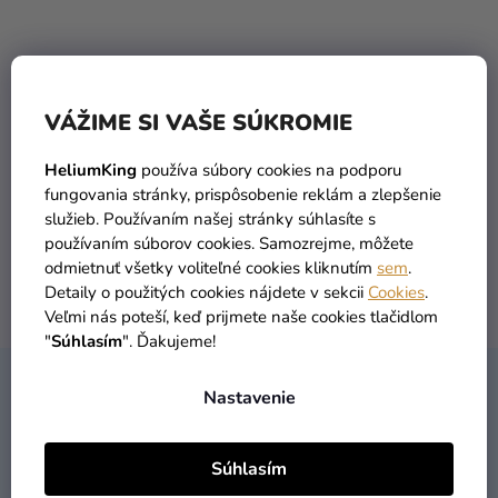
a merch
Sviatky
Kreatívne
VÁŽIME SI VAŠE SÚKROMIE
potreby
Personalizované
TOVAR SKLADOM
DOPRAVA ZADARMO
HeliumKing
používa súbory cookies na podporu
viac ako 30 000 produktov
už od 49 Eur
produkty
fungovania stránky, prispôsobenie reklám a zlepšenie
služieb. Používaním našej stránky súhlasíte s
Témy
používaním súborov cookies. Samozrejme, môžete
odmietnuť všetky voliteľné cookies kliknutím
sem
.
Výpredaj
Detaily o použitých cookies nájdete v sekcii
Cookies
.
DORUČENIE DO 1 DŇA
VRÁTENIA TOVARU
Veľmi nás poteší, keď prijmete naše cookies tlačidlom
O
po objednaní
máme zadarmo
"
Súhlasím
". Ďakujeme!
nás
Z
Párty
Nastavenie
KONTAKT
Á
Blog
P
Kontakt
Súhlasím
Ä