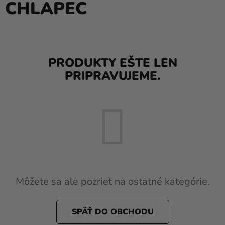
CHLAPEC
balóny
Svadba
Párty
PRODUKTY EŠTE LEN
Výzdoba
PRIPRAVUJEME.
a
doplnky
Karnevalové
kostýmy a
masky
Oblečenie
Pečenie
Môžete sa ale pozrieť na ostatné kategórie.
Novinky
SPÄŤ DO OBCHODU
Darčeky