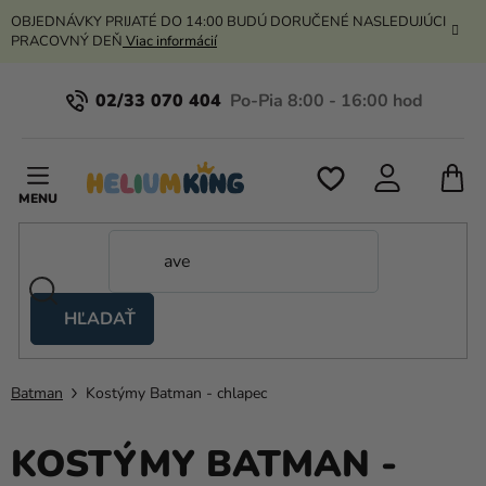
Prejsť
OBJEDNÁVKY PRIJATÉ DO 14:00 BUDÚ DORUČENÉ NASLEDUJÚCI
na
PRACOVNÝ DEŇ
Viac informácií
obsah
02/33 070 404
N
K
HĽADAŤ
Nožnicové
stany
Batman
Kostýmy Batman - chlapec
Kanekalon
Hélium
KOSTÝMY BATMAN -
a