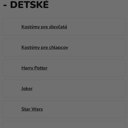
- DETSKÉ
balóny
Svadba
Párty
Kostýmy pre dievčatá
Výzdoba
a
Kostýmy pre chlapcov
doplnky
Karnevalové
Harry Potter
kostýmy a
masky
Oblečenie
Joker
Pečenie
Star Wars
Novinky
Darčeky