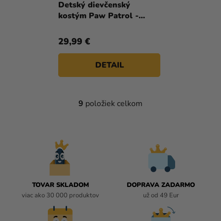
Detský dievčenský
kostým Paw Patrol -
Everest
29,99 €
DETAIL
9
položiek celkom
O
V
L
Á
D
A
C
I
TOVAR SKLADOM
DOPRAVA ZADARMO
E
viac ako 30 000 produktov
už od 49 Eur
P
R