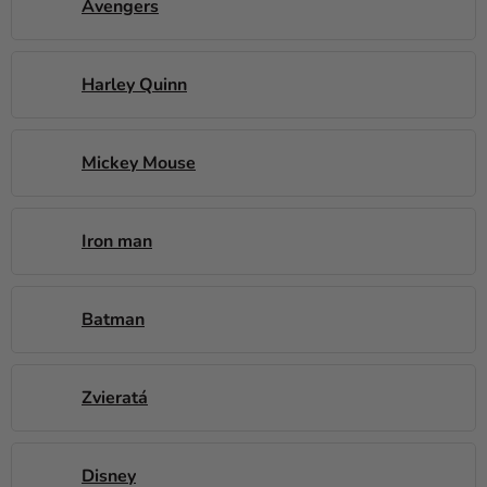
a merch
Avengers
Sviatky
Harley Quinn
Kreatívne
potreby
Personalizované
Mickey Mouse
produkty
Témy
Iron man
Výpredaj
O
Batman
nás
Párty
Zvieratá
Blog
Kontakt
Disney