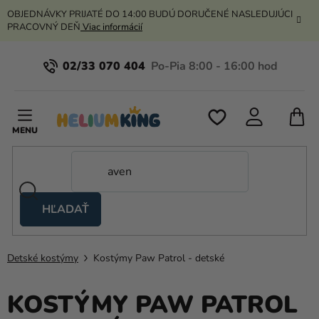
Prejsť
OBJEDNÁVKY PRIJATÉ DO 14:00 BUDÚ DORUČENÉ NASLEDUJÚCI
na
PRACOVNÝ DEŇ
Viac informácií
obsah
02/33 070 404
N
K
HĽADAŤ
Nožnicové
stany
Detské kostýmy
Kostýmy Paw Patrol - detské
Kanekalon
Hélium
KOSTÝMY PAW PATROL
a