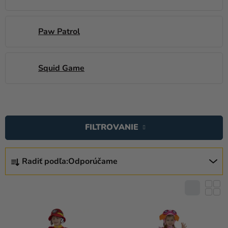
Paw Patrol
Squid Game
V
Ý
FILTROVANIE
P
I
R
S
Radiť podľa:
Odporúčame
A
P
D
R
E
O
N
D
I