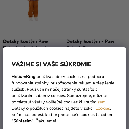
Detský kostým Paw
Detský kostým - Paw
Patrol s doplnkami -
Patrol Chase
Rubble
24,99 €
(–20 %)
29,99 €
19,99 €
VÁŽIME SI VAŠE SÚKROMIE
DETAIL
DETAIL
HeliumKing
používa súbory cookies na podporu
fungovania stránky, prispôsobenie reklám a zlepšenie
služieb. Používaním našej stránky súhlasíte s
používaním súborov cookies. Samozrejme, môžete
odmietnuť všetky voliteľné cookies kliknutím
sem
.
Detaily o použitých cookies nájdete v sekcii
Cookies
.
Veľmi nás poteší, keď prijmete naše cookies tlačidlom
"
Súhlasím
". Ďakujeme!