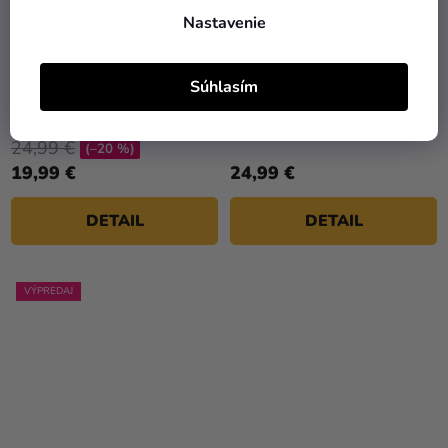
Nastavenie
Súhlasím
Detský kostým - Paw
Detský kostým - Paw
Patrol Marshall
Patrol Rubble
24,99 €
(–20 %)
19,99 €
24,99 €
DETAIL
DETAIL
VÝPREDAJ