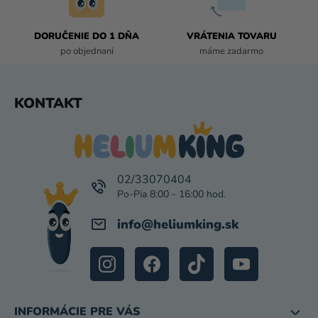
V
K
DORUČENIE DO 1 DŇA
VRÁTENIA TOVARU
Y
po objednaní
máme zadarmo
V
Ý
P
Z
KONTAKT
I
Á
S
P
U
Ä
T
I
02/33070404
E
info
@
heliumking.sk
INFORMÁCIE PRE VÁS