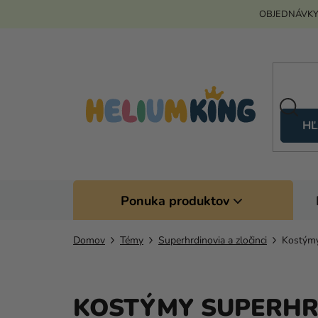
Prejsť
OBJEDNÁVKY
na
obsah
HĽ
Ponuka produktov
Domov
Témy
Superhrdinovia a zločinci
Kostýmy
KOSTÝMY SUPERHRD