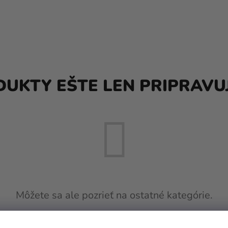
UKTY EŠTE LEN PRIPRAVU
Môžete sa ale pozrieť na ostatné kategórie.
SPÄŤ DO OBCHODU