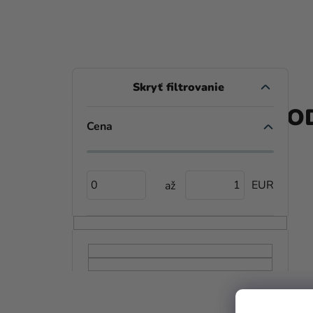
B
O
PROD
Č
Cena
N
Ý
0
1
P
A
N
E
L