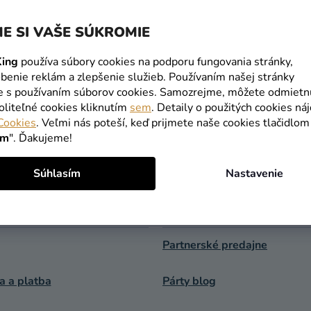
E SI VAŠE SÚKROMIE
ing
používa súbory cookies na podporu fungovania stránky,
benie reklám a zlepšenie služieb. Používaním našej stránky
te s používaním súborov cookies. Samozrejme, môžete odmietn
DOPRAVA
DORUČENIE 
oliteľné cookies kliknutím
sem
. Detaily o použitých cookies ná
ZADARMO
DŇA
Cookies
. Veľmi nás poteší, keď prijmete naše cookies tlačidlom
už od 49 Eur
po objednaní
ím
". Ďakujeme!
Súhlasím
Nastavenie
MÁCIE PRE VÁS
UŽITOČNÉ INFORMÁCIE
Partnerské predajne
a a platba
Párty blog