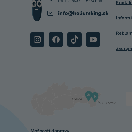
I
Kontak
E
info
@
heliumking.sk
Inform
Reklamá
Zverejň
Možnosti dopravy