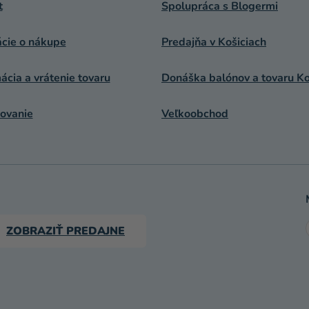
t
Spolupráca s Blogermi
ácie o nákupe
Predajňa v Košiciach
cia a vrátenie tovaru
Donáška balónov a tovaru Ko
ovanie
Veľkoobchod
ZOBRAZIŤ PREDAJNE