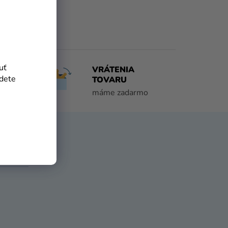
uť
DO 1
VRÁTENIA
jdete
TOVARU
máme zadarmo