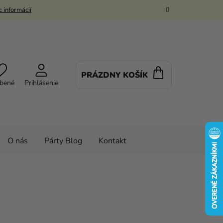
 informácií
PRÁZDNY KOŠÍK
NÁKUPNÝ
bené
Prihlásenie
KOŠÍK
O nás
Párty Blog
Kontakt