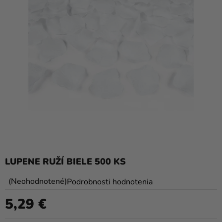
balóny
Svadba
Párty
Výzdoba
a
doplnky
Karnevalové
kostýmy a
masky
Oblečenie
LUPENE RUŽÍ BIELE 500 KS
Pečenie
Priemerné
Neohodnotené
Podrobnosti hodnotenia
hodnotenie
Novinky
5,29 €
produktu
Jednotková cena:
Darčeky
je