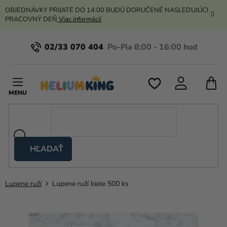
Prejsť
OBJEDNÁVKY PRIJATÉ DO 14:00 BUDÚ DORUČENÉ NASLEDUJÚCI
na
PRACOVNÝ DEŇ
Viac informácií
obsah
02/33 070 404
N
K
HĽADAŤ
Nožnicové
stany
Lupene ruží
Lupene ruží biele 500 ks
Kanekalon
Hélium
a