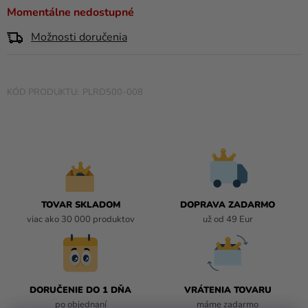
a merch
0,0
Momentálne nedostupné
z
Sviatky
Možnosti doručenia
5
hviezdičiek.
Kreatívne
potreby
PLRD500-008
Personalizované
produkty
Témy
Výpredaj
O
TOVAR SKLADOM
DOPRAVA ZADARMO
nás
viac ako 30 000 produktov
už od 49 Eur
Párty
Blog
Kontakt
DORUČENIE DO 1 DŇA
VRÁTENIA TOVARU
po objednaní
máme zadarmo