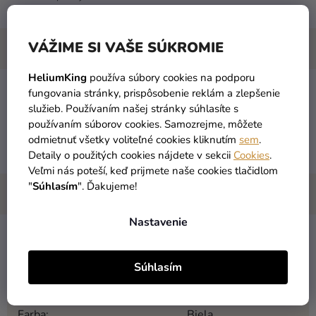
VÁŽIME SI VAŠE SÚKROMIE
HeliumKing
používa súbory cookies na podporu
fungovania stránky, prispôsobenie reklám a zlepšenie
Lupene ruží biele
služieb. Používaním našej stránky súhlasíte s
používaním súborov cookies. Samozrejme, môžete
materiál: polyester
odmietnuť všetky voliteľné cookies kliknutím
sem
.
balenie obsahuje 500 ks lupeňov
Detaily o použitých cookies nájdete v sekcii
Cookies
.
Veľmi nás poteší, keď prijmete naše cookies tlačidlom
"
Súhlasím
". Ďakujeme!
Nastavenie
Kategória
:
Lupene ruží
Súhlasím
EAN
:
5901157427069
Farba
:
Biela