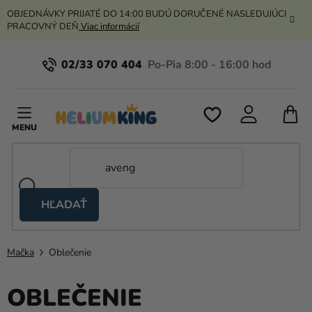
Prejsť
OBJEDNÁVKY PRIJATÉ DO 14:00 BUDÚ DORUČENÉ NASLEDUJÚCI
na
PRACOVNÝ DEŇ
Viac informácií
obsah
02/33 070 404
N
K
HĽADAŤ
Nožnicové
stany
Mačka
Oblečenie
Kanekalon
Hélium
OBLEČENIE
a