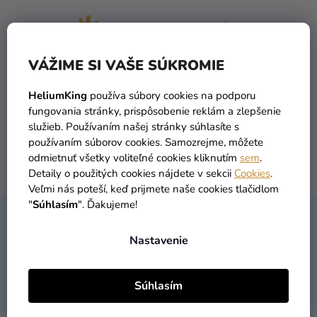
a merch
Sviatky
Kreatívne
VÁŽIME SI VAŠE SÚKROMIE
potreby
TOVAR SKLADOM
DOPRAVA ZADARMO
HeliumKing
používa súbory cookies na podporu
viac ako 30 000 produktov
už od 49 Eur
Personalizované
fungovania stránky, prispôsobenie reklám a zlepšenie
produkty
služieb. Používaním našej stránky súhlasíte s
používaním súborov cookies. Samozrejme, môžete
Témy
odmietnuť všetky voliteľné cookies kliknutím
sem
.
DORUČENIE DO 1 DŇA
VRÁTENIA TOVARU
Detaily o použitých cookies nájdete v sekcii
Cookies
.
Výpredaj
po objednaní
máme zadarmo
Veľmi nás poteší, keď prijmete naše cookies tlačidlom
"
Súhlasím
". Ďakujeme!
O
Z
nás
KONTAKT
Á
Nastavenie
Párty
P
Blog
Ä
Súhlasím
T
Kontakt
I
02/33070404