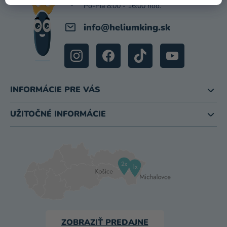
E
info
@
heliumking.sk
INFORMÁCIE PRE VÁS
UŽITOČNÉ INFORMÁCIE
ZOBRAZIŤ PREDAJNE