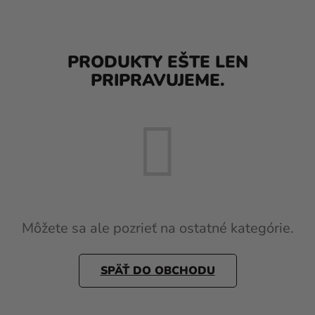
balóny
Svadba
PRODUKTY EŠTE LEN
Párty
PRIPRAVUJEME.
Výzdoba
a
doplnky
Karnevalové
kostýmy a
masky
Oblečenie
Môžete sa ale pozrieť na ostatné kategórie.
Pečenie
SPÄŤ DO OBCHODU
Novinky
Darčeky