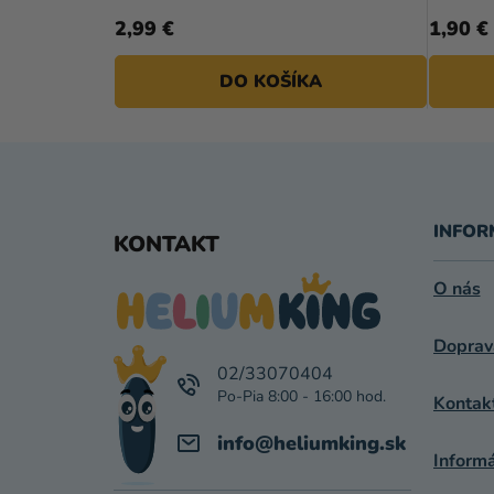
2,99 €
1,90 €
DO KOŠÍKA
Z
Á
INFOR
KONTAKT
P
O nás
Ä
Doprav
T
02/33070404
I
Kontak
E
info
@
heliumking.sk
Inform