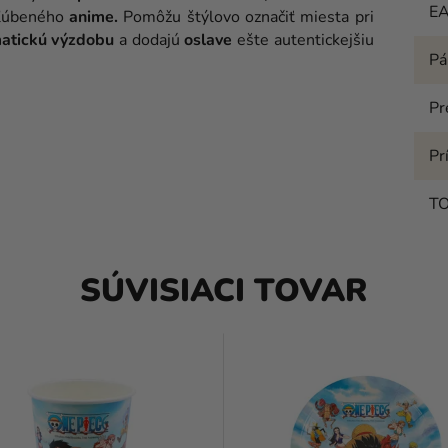
E
ľúbeného
anime.
Pomôžu štýlovo označiť miesta pri
atickú výzdobu
a dodajú
oslave
ešte autentickejšiu
Pá
Pr
Pr
T
SÚVISIACI TOVAR