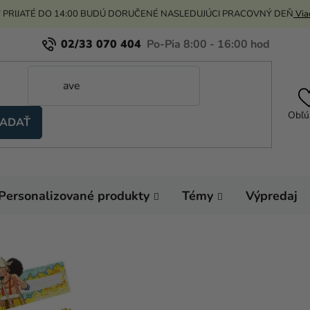
 PRIJATÉ DO 14:00 BUDÚ DORUČENÉ NASLEDUJÚCI PRACOVNÝ DEŇ
Viac
02/33 070 404
Obľú
ADAŤ
Personalizované produkty
Témy
Výpredaj
Domov
Výzdoba a
Menovky
Menovky 