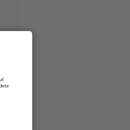
ce 18
uť
jdete