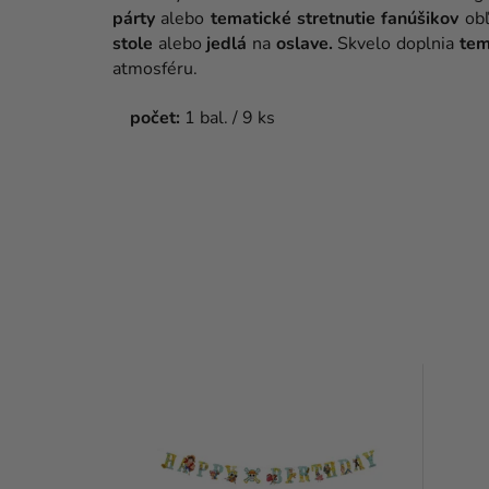
párty
alebo
tematické stretnutie fanúšikov
ob
stole
alebo
jedlá
na
oslave.
Skvelo doplnia
tem
atmosféru.
počet:
1 bal. / 9 ks