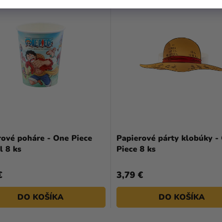
rové poháre - One Piece
Papierové párty klobúky -
l 8 ks
Piece 8 ks
€
3,79 €
DO KOŠÍKA
DO KOŠÍKA