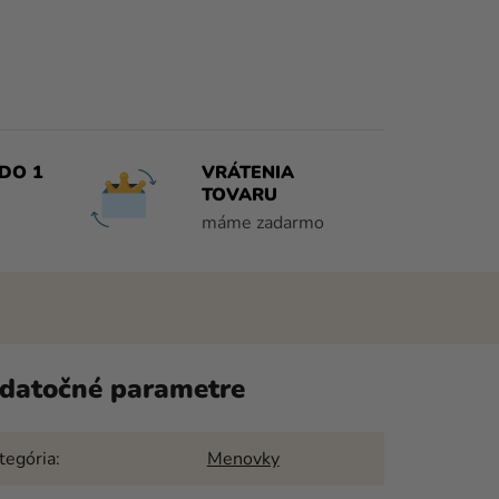
DO 1
VRÁTENIA
TOVARU
máme zadarmo
datočné parametre
tegória
:
Menovky