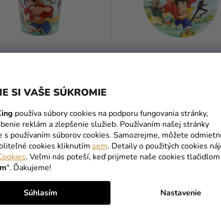
vé poháre - One Piece 250
Papierové taniere - One Pie
E SI VAŠE SÚKROMIE
cm 8 ks
ing
používa súbory cookies na podporu fungovania stránky,
2,95 €
benie reklám a zlepšenie služieb. Používaním našej stránky
te s používaním súborov cookies. Samozrejme, môžete odmietn
oliteľné cookies kliknutím
sem
. Detaily o použitých cookies ná
DO KOŠÍKA
DO KOŠÍKA
Cookies
. Veľmi nás poteší, keď prijmete naše cookies tlačidlom
ím
". Ďakujeme!
MOHLO BY VÁS ZAUJÍMAŤ
Súhlasím
Nastavenie