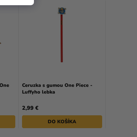
 One
Ceruzka s gumou One Piece -
Luffyho lebka
2,99 €
DO KOŠÍKA