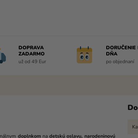
DOPRAVA
DORUČENIE 
ZADARMO
DŇA
už od 49 Eur
po objednaní
Do
Ka
inálnym
doplnkom
na
detskú oslavu, narodeninovú