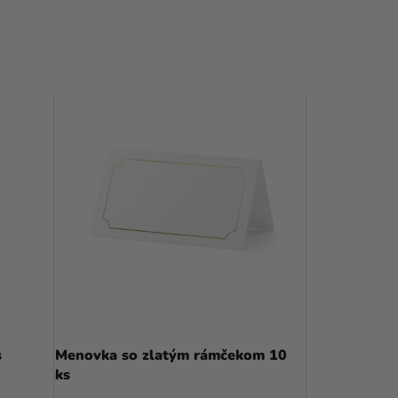
Priemerné
hodnotenie
s
Menovka so zlatým rámčekom 10
produktu
ks
je