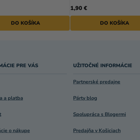
1,90 €
DO KOŠÍKA
DO KOŠÍKA
MÁCIE PRE VÁS
UŽITOČNÉ INFORMÁCIE
Partnerské predajne
a a platba
Párty blog
t
Spolupráca s Blogermi
ácie o nákupe
Predajňa v Košiciach