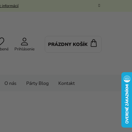
 informácií
PRÁZDNY KOŠÍK
NÁKUPNÝ
bené
Prihlásenie
KOŠÍK
O nás
Párty Blog
Kontakt
 doplnky
PARTY VÝZDOBA
Menovky
na stôl - One Piece 9 ks