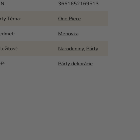
AN
:
3661652169513
rty Téma
:
One Piece
edmet
:
Menovka
íležitosť
:
Narodeniny
,
Párty
OP
:
Párty dekorácie