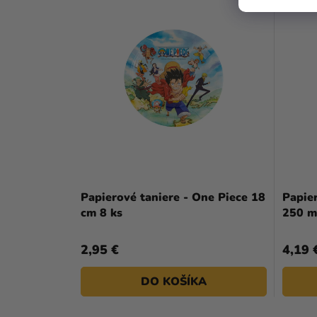
Papierové taniere - One Piece 18
Papie
cm 8 ks
250 m
2,95 €
4,19 
DO KOŠÍKA