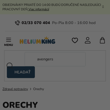
Prejsť
OBJEDNÁVKY PRIJATÉ DO 14:00 BUDÚ DORUČENÉ NASLEDUJÚCI
na
PRACOVNÝ DEŇ
Viac informácií
obsah
02/33 070 404
N
K
HĽADAŤ
Nožnicové
stany
Zdravé potraviny
Orechy
Kanekalon
Hélium
ORECHY
a