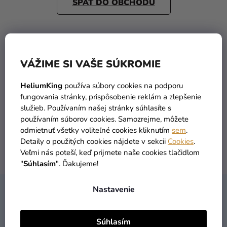
SPÄŤ DO OBCHODU
a merch
Sviatky
Kreatívne
potreby
VÁŽIME SI VAŠE SÚKROMIE
Personalizované
HeliumKing
používa súbory cookies na podporu
produkty
TOVAR SKLADOM
DOPRAVA ZADARMO
fungovania stránky, prispôsobenie reklám a zlepšenie
viac ako 30 000 produktov
už od 49 Eur
služieb. Používaním našej stránky súhlasíte s
Témy
používaním súborov cookies. Samozrejme, môžete
Výpredaj
odmietnuť všetky voliteľné cookies kliknutím
sem
.
Detaily o použitých cookies nájdete v sekcii
Cookies
.
O
Veľmi nás poteší, keď prijmete naše cookies tlačidlom
DORUČENIE DO 1 DŇA
VRÁTENIA TOVARU
nás
"
Súhlasím
". Ďakujeme!
po objednaní
máme zadarmo
Párty
Nastavenie
Z
Blog
KONTAKT
Á
Kontakt
P
Súhlasím