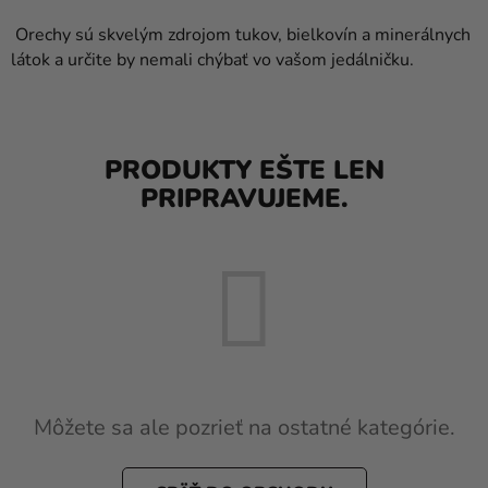
balóny
Orechy sú skvelým zdrojom tukov, bielkovín a minerálnych
Svadba
látok a určite by nemali chýbať vo vašom jedálničku.
Párty
Výzdoba
PRODUKTY EŠTE LEN
a
PRIPRAVUJEME.
doplnky
Karnevalové
kostýmy a
masky
Oblečenie
Pečenie
Novinky
Môžete sa ale pozrieť na ostatné kategórie.
Darčeky