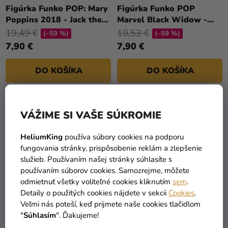
a merch
T
Figúrka Funko POP: Mary
Figúrka Funko POP
Poppins 2018 - Jack the
Marvel Black Widow -
O
Sviatky
Lamplighter
Taskmaster w/ Shield
19,49 €
19,53 €
V
(–59 %)
(–59 %)
Kreatívne
7,90 €
7,90 €
potreby
DO KOŠÍKA
DO KOŠÍKA
Personalizované
produkty
Témy
2
položiek celkom
O
VÁŽIME SI VAŠE SÚKROMIE
V
Výpredaj
L
HeliumKing
používa súbory cookies na podporu
Á
fungovania stránky, prispôsobenie reklám a zlepšenie
O
D
služieb. Používaním našej stránky súhlasíte s
nás
A
používaním súborov cookies. Samozrejme, môžete
C
Párty
odmietnuť všetky voliteľné cookies kliknutím
sem
.
I
Detaily o použitých cookies nájdete v sekcii
Cookies
.
Blog
TOVAR SKLADOM
DOPRAVA ZADARMO
E
Veľmi nás poteší, keď prijmete naše cookies tlačidlom
viac ako 30 000 produktov
už od 49 Eur
Kontakt
P
"
Súhlasím
". Ďakujeme!
R