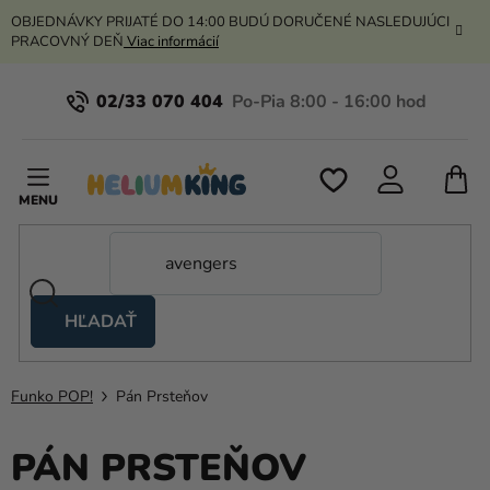
Prejsť
OBJEDNÁVKY PRIJATÉ DO 14:00 BUDÚ DORUČENÉ NASLEDUJÚCI
na
PRACOVNÝ DEŇ
Viac informácií
obsah
02/33 070 404
N
K
HĽADAŤ
Nožnicové
stany
Funko POP!
Pán Prsteňov
Kanekalon
Hélium
PÁN PRSTEŇOV
a