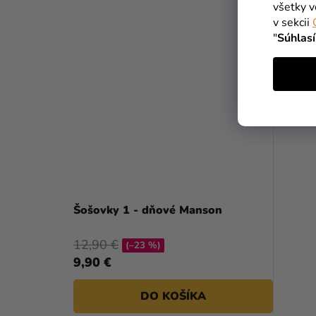
všetky v
v sekcii
"
Súhlas
Šošovky 1 - dňové Manson
12,90 €
(–23 %)
9,90 €
DO KOŠÍKA