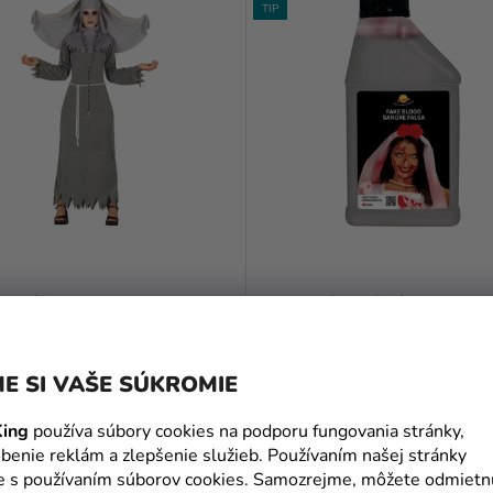
TIP
Priemerné
Priemerné
hodnotenie
hodnotenie
 Mníška Diablica
Divadelná falošná krv - bal
produktu
produktu
450 ml
je
je
€
10,19 €
(–12 %)
(–12 %)
5,0
5,0
E SI VAŠE SÚKROMIE
€
8,90 €
z
z
5
5
ing
používa súbory cookies na podporu fungovania stránky,
DETAIL
DO KOŠÍKA
hviezdičiek.
hviezdičiek.
benie reklám a zlepšenie služieb. Používaním našej stránky
te s používaním súborov cookies. Samozrejme, môžete odmietn