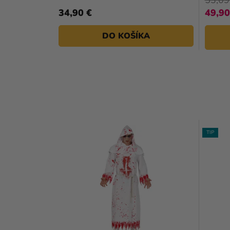
34,90 €
49,90
DO KOŠÍKA
TIP