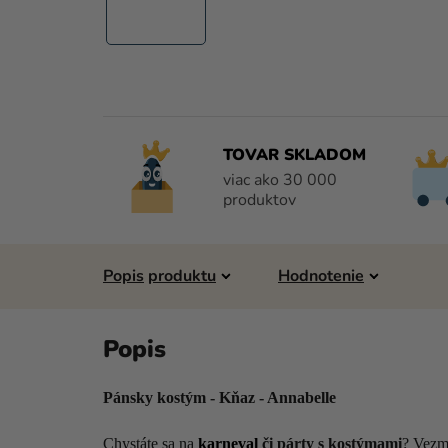
TOVAR SKLADOM
viac ako 30 000
produktov
Popis
Hodnotenie
Pánsky kostým - Kňaz - Annabelle
Chystáte sa na
karneval
či párty s kostýmami
? Vezmi