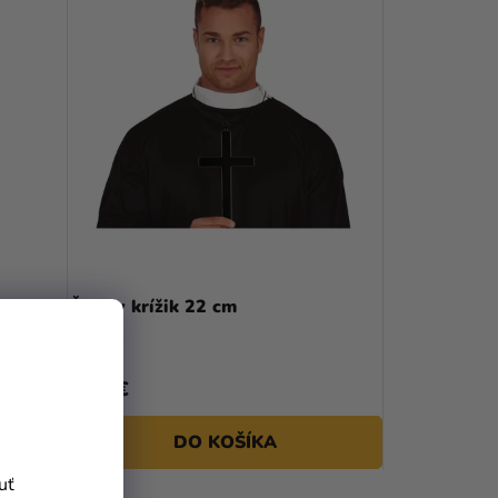
enie
Čierny krížik 22 cm
2,90 €
DO KOŠÍKA
uť