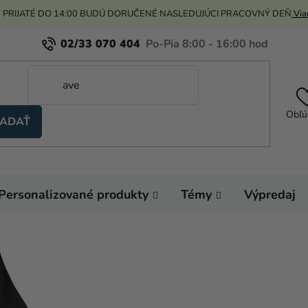
 PRIJATÉ DO 14:00 BUDÚ DORUČENÉ NASLEDUJÚCI PRACOVNÝ DEŇ
Viac
02/33 070 404
Obľú
ADAŤ
Personalizované produkty
Témy
Výpredaj
Domov
Karnevalo
Kostýmy pre dospelý
Pánsky kostým - Kňa