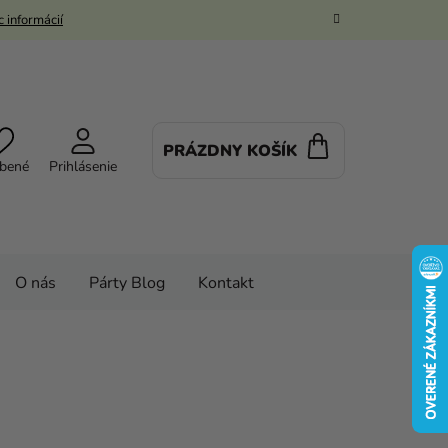
 informácií
PRÁZDNY KOŠÍK
NÁKUPNÝ
bené
Prihlásenie
KOŠÍK
O nás
Párty Blog
Kontakt
vé kostýmy a masky
Kostýmy
ch
Pánske kostýmy
z - Annabelle