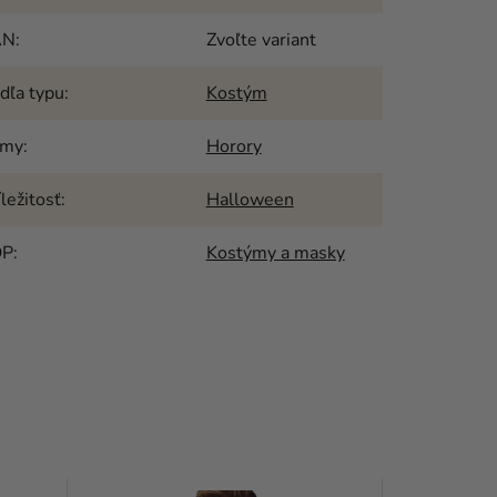
AN
:
Zvoľte variant
dľa typu
:
Kostým
émy
:
Horory
íležitosť
:
Halloween
OP
:
Kostýmy a masky