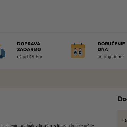
DOPRAVA
DORUČENIE 
ZADARMO
DŇA
už od 49 Eur
po objednaní
Do
Ka
te si tento originálny kostým
, s ktorým budete určite