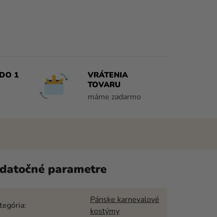
DO 1
VRÁTENIA
TOVARU
máme zadarmo
datočné parametre
Pánske karnevalové
tegória
:
kostýmy