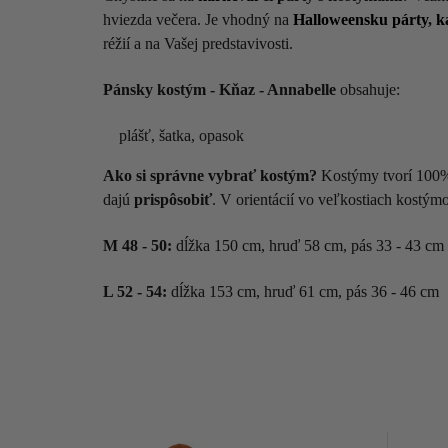
hviezda večera. Je vhodný na
Halloweensku párty
,
k
réžií a na Vašej predstavivosti.
Pánsky kostým - Kňaz - Annabelle
obsahuje:
plášť, šatka, opasok
Ako si správne vybrať kostým?
Kostýmy tvorí 100% 
dajú
prispôsobiť
. V orientácií vo veľkostiach kostý
M 48 - 50:
dĺžka 150 cm, hruď 58 cm, pás 33 - 43 cm
L
52 - 54:
dĺžka 153 cm, hruď 61 cm, pás 36 - 46 cm