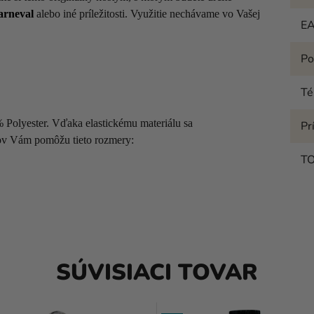
arneval
alebo iné príležitosti. Využitie nechávame vo Vašej
E
Po
T
Polyester. Vďaka elastickému materiálu sa
Pr
mov Vám pomôžu tieto rozmery:
T
SÚVISIACI TOVAR